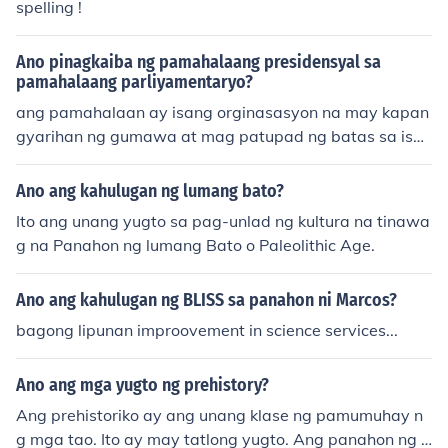
spelling !
namumuhay sa loob ng kanilang kultura na may antas
masasabing pagkakaroon pa rin ng "panahon ng bato".
Ano pinagkaiba ng pamahalaang presidensyal sa
Ilan sa mga halimbawa ang mga aborihines (aborigen
pamahalaang parliyamentaryo?
e) ng Australya at ang mga Taong-Palumpong (Bushm
ang pamahalaan ay isang orginasasyon na may kapan
en, mga "tao ng palumpong") ng Timog Aprika.[1]
gyarihan ng gumawa at mag patupad ng batas sa isan
g nasasakupang teritoryo
Ano ang kahulugan ng lumang bato?
Ito ang unang yugto sa pag-unlad ng kultura na tinawa
g na Panahon ng lumang Bato o Paleolithic Age.
Ano ang kahulugan ng BLISS sa panahon ni Marcos?
bagong lipunan improovement in science services...
Ano ang mga yugto ng prehistory?
Ang prehistoriko ay ang unang klase ng pamumuhay n
g mga tao. Ito ay may tatlong yugto. Ang panahon ng l