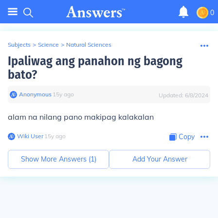
0
Subjects
>
Science
>
Natural Sciences
Ipaliwag ang panahon ng bagong
bato?
Anonymous
∙
15
y
ago
Updated:
6/8/2024
alam na nilang pano makipag kalakalan
Wiki User
∙
15
y
ago
Copy
Show More Answers (
1
)
Add Your Answer