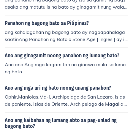
asaka ang matutulis na bato ay ginagamit nung wala p
ang pang araro
Panahon ng bagong bato sa Pilipinas?
ang kahalagahan ng bagong bato ay nagpapahalaga
saatinAng Panahon ng Bato o Stone Age [ Ingles ] ay is
ang malawak na kapanahunang prehestoriko (bago su
mapit ang nasusulat na kasaysayan) kung kailan at sa
Ano ang ginagamit noong panahon ng lumang bato?
an gumagamit ang mga tao ng mga bato para sa pagg
Ano ano Ang mga kagamitan na ginawa mula sa luma
awa ng mga kagamitan o kasangkapan. Karamihan sa
ng bato
mga dalubhasa sa paksang ito ang naghahati sa Pana
hon ng Bato sa tatlong peryodo: Matandang Panahong
Ano ang mga uri ng bato noong unang panahon?
Bato (Paleolitiko), Panggitna o Gitnang Panahon ng Bat
o (Mesolitiko), at Bagong Panahon ng Bato (Neolitiko).
Ophir,Maniolas,Ma-i, Archipelago de San Lazaro, Islas
[1][2] Nagmula ang lithic o litiko mula sa salitang Griye
de poniente, Islas de Oriente, Archipelago de Magallan
go na nangangahulugang "ng bato" at tumutukoy sa m
es, Archipelago de Legazpi.. By: Franz Nicholas Roque I
ga materyales na ginagamit sa paggawa ng mga kasa
- Explorers USHS-CLSU,,,
Ano ang kaibahan ng lumang abto sa pag-unlad ng
ngkapan at pagbubuo ng mga sandata. Kahit magpah
bagong bato?
anggang-ngayon mayroon pa ring mga mamamayang