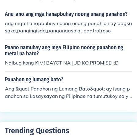
umang bato, panahon ng bagong bato at ang panahon
ng metal.
Anu-ano ang mga hanapbuhay noong unang panahon?
ang mga hanapbuhay noong unang panahion ay pagsa
saka,pangingisda,pangangaso at pagtrotroso
Paano namuhay ang mga Filipino noong panahon ng
metal na bato?
Naibug kong KIM! BAYOT NA JUD KO PROMISE! :D
Panahon ng lumang bato?
Ang &quot;Panahon ng Lumang Bato&quot; ay isang p
anahon sa kasaysayan ng Pilipinas na tumutukoy sa yu
gto bago pa dumating ang mga Kastila. Karaniwang kil
ala ito bilang &quot;Pre-Colonial&quot; o &quot;Panaho
n ng mga sinaunang Pilipino&quot; at itinuturing ito bila
ng yugto ng pag-unlad ng kultura at lipunan ng mga sin
Trending Questions
aunang Pilipino bago sila masakop ng mga dayuhang