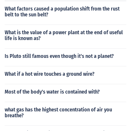
mananakop. Nagkakaroon ng malakas na ugnayan at k
What factors caused a population shift from the rust
alakalan ang mga sinaunang Pilipino sa iba't ibang kult
belt to the sun belt?
ura sa rehiyon tulad ng Tsina, India, at iba pa.
What is the value of a power plant at the end of useful
life is known as?
Is Pluto still famous even though it's not a planet?
What if a hot wire touches a ground wire?
Most of the body's water is contained with?
what gas has the highest concentration of air you
breathe?