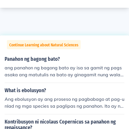
Continue Learning about Natural Sciences
Panahon ng bagong bato?
ang panahon ng bagong bato ay isa sa gamit ng pags
asaka ang matutulis na bato ay ginagamit nung wala p
ang pang araro
What is ebolusyon?
Ang ebolusyon ay ang proseso ng pagbabago at pag-u
nlad ng mga species sa paglipas ng panahon. Ito ay na
greresulta sa pagkakaroon ng bagong mga traits at pa
gbabago ng genetic makeup ng mga organismo upang
Kontribusyon ni nicolaus Copernicus sa panahon ng
masanay sa kanilang kapaligiran. Natatangi sa konsep
renaissance?