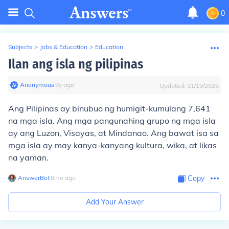
0
Subjects
>
Jobs & Education
>
Education
Ilan ang isla ng pilipinas
Anonymous
∙
9
y
ago
Updated:
11/19/2025
Ang Pilipinas ay binubuo ng humigit-kumulang 7,641
na mga isla. Ang mga pangunahing grupo ng mga isla
ay ang Luzon, Visayas, at Mindanao. Ang bawat isa sa
mga isla ay may kanya-kanyang kultura, wika, at likas
na yaman.
AnswerBot
∙
8
mo
ago
Copy
Add Your Answer