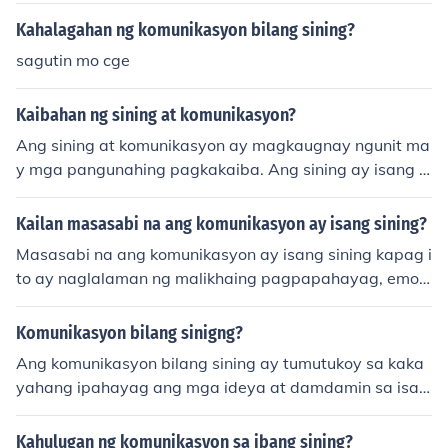
Kahalagahan ng komunikasyon bilang sining?
sagutin mo cge
Kaibahan ng sining at komunikasyon?
Ang sining at komunikasyon ay magkaugnay ngunit ma
y mga pangunahing pagkakaiba. Ang sining ay isang a
nyo ng pagpapahayag na gumagamit ng iba't ibang m
edium tulad ng pintura, musika, at sayaw upang ipakit
Kailan masasabi na ang komunikasyon ay isang sining?
a ang damdamin at ideya. Samantalang ang komunika
Masasabi na ang komunikasyon ay isang sining kapag i
syon ay ang proseso ng pagpapalitan ng impormasyon
to ay naglalaman ng malikhaing pagpapahayag, emos
at mensahe sa pagitan ng mga tao. Sa madaling salita,
yonal na koneksyon, at epektibong pag-unawa sa men
ang sining ay maaaring maging isang paraan ng komu
sahe ng tagapaghatid at tagatanggap. Kapag ang ko
Komunikasyon bilang sinigng?
nikasyon, ngunit hindi lahat ng komunikasyon ay sining.
munikasyon ay gumagamit ng mga simbolo, tono, at es
Ang komunikasyon bilang sining ay tumutukoy sa kaka
tilo na nagpapahayag ng damdamin at ideya sa paraa
yahang ipahayag ang mga ideya at damdamin sa isan
ng nakakaantig at nakakapukaw ng interes, nagiging si
g malikhaing paraan. Ito ay hindi lamang tungkol sa pa
ning ito. Sa ganitong konteksto, ang kakayahang magp
gsasalita o pagsusulat, kundi pati na rin sa paggamit n
Kahulugan ng komunikasyon sa ibang sining?
ahayag ng sarili at makisangkot sa iba sa isang makab