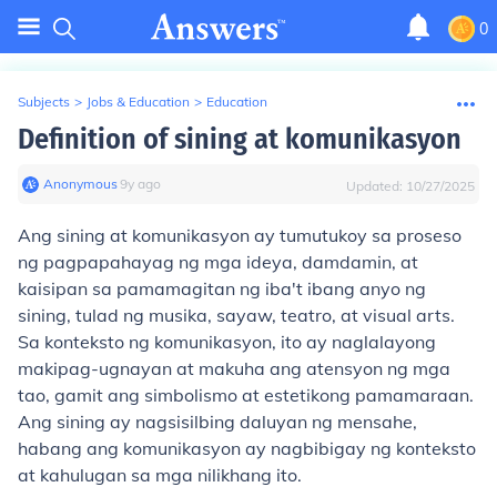
0
Subjects
>
Jobs & Education
>
Education
Definition of sining at komunikasyon
Anonymous
∙
9
y
ago
Updated:
10/27/2025
Ang sining at komunikasyon ay tumutukoy sa proseso
ng pagpapahayag ng mga ideya, damdamin, at
kaisipan sa pamamagitan ng iba't ibang anyo ng
sining, tulad ng musika, sayaw, teatro, at visual arts.
Sa konteksto ng komunikasyon, ito ay naglalayong
makipag-ugnayan at makuha ang atensyon ng mga
tao, gamit ang simbolismo at estetikong pamamaraan.
Ang sining ay nagsisilbing daluyan ng mensahe,
habang ang komunikasyon ay nagbibigay ng konteksto
at kahulugan sa mga nilikhang ito.