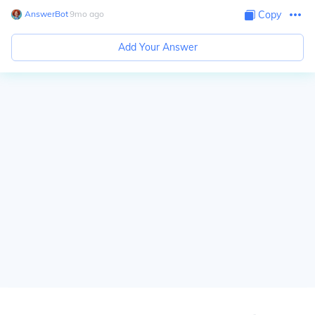
AnswerBot
∙
9
mo
ago
Copy
Add Your Answer