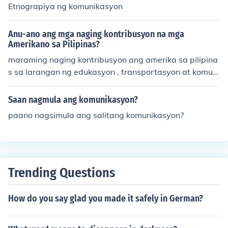
Etnograpiya ng komunikasyon
o, ang paggamit ng wika at diwa ng pakikipag-usap a
y puno ng simbolismo at kahulugan, na nag-uugnay sa
Anu-ano ang mga naging kontribusyon na mga
mga tao at nagpapalalim ng ugnayang sosyal. Ang pa
Amerikano sa Pilipinas?
g-unawa at pagpapahalaga sa sining na ito ay nag-aa
maraming naging kontribusyon ang amerika sa pilipina
mbag sa mas mahusay na interaksyon at pagbuo ng ko
s sa larangan ng edukasyon , transportasyon at komuni
munidad.
kasyon , industriya , sining , panitikan , relihiyon at agha
m
Saan nagmula ang komunikasyon?
paano nagsimula ang salitang komunikasyon?
Trending Questions
How do you say glad you made it safely in German?