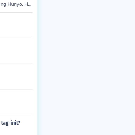
ing Hunyo, Hul
re
tag-init?