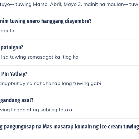
tuyo-- tuwing Marso, Abril, Mayo 3. mainit na maulan-- tuw
 malamig na maulan--tuwing Setyembre, Oktubre, Nobyemb
anim tuwing enero hanggang disyembre?
agutin.
 patnigan?
i sa tuwing somasagot ka itlog ka
 PIn Yathay?
hanapbuhay na nahahanap lang tuwing gabi
gandang asal?
ing linggo at ag sabi ng toto o
g pangungusap na Mas masarap kumain ng ice cream tuwing 