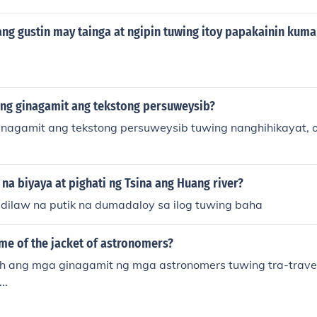
ang gustin may tainga at ngipin tuwing itoy papakainin kum
ng ginagamit ang tekstong persuweysib?
nagamit ang tekstong persuweysib tuwing nanghihikayat, 
g na biyaya at pighati ng Tsina ang Huang river?
Dahil sa kulay dilaw na putik na dumadaloy sa ilog tuwing baha
me of the jacket of astronomers?
oh ang mga ginagamit ng mga astronomers tuwing tra-travel 
..