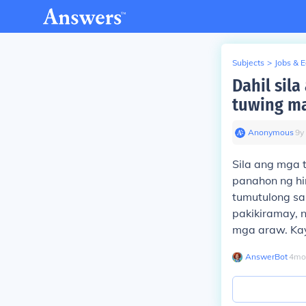
Subjects
>
Jobs & 
Dahil sil
tuwing m
Anonymous
∙
9
y
Sila ang mga 
panahon ng hi
tumutulong s
pakikiramay, 
mga araw. Kay
AnswerBot
∙
4
mo