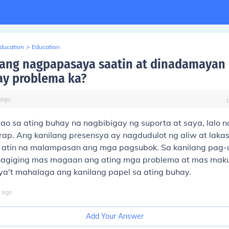
Education
>
Education
a ang nagpapasaya saatin at dinadamayan 
ay problema ka?
ago
tao sa ating buhay na nagbibigay ng suporta at saya, lalo 
rap. Ang kanilang presensya ay nagdudulot ng aliw at lakas
a atin na malampasan ang mga pagsubok. Sa kanilang pag
nagiging mas magaan ang ating mga problema at mas maku
a't mahalaga ang kanilang papel sa ating buhay.
ago
Add Your Answer