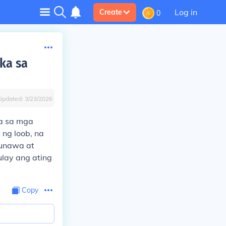
Log in
Create
0
ka sa
Updated:
3/23/2026
na sa mga
 ng loob, na
-unawa at
lay ang ating
Copy