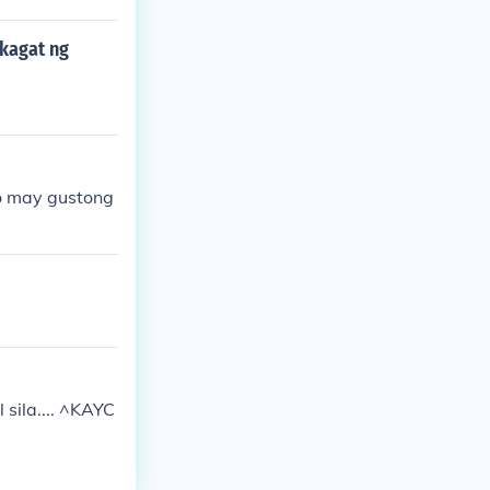
akagat ng
o may gustong
sila.... ^KAYC