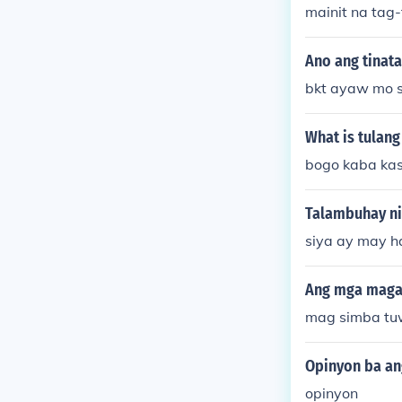
mainit na tag-
yo, Agosto 4.
Ano ang tinat
bkt ayaw mo s
What is tulang
bogo kaba kas
Talambuhay ni
siya ay may 
Ang mga maga
mag simba tuw
Opinyon ba an
opinyon