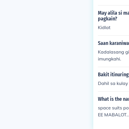
May alila si m
pagkain?
Kidlat
Saan karaniwa
Kadalasang gi
imungkahi.
Bakit itinurin
What is the na
space suits p
EE MABALOT...