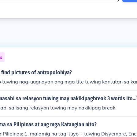
ns
find pictures of antropolohiya?
 tuwing nag-uugnayan ang mga tite tuwing kantutan sa k
nasabi sa relasyon tuwing may nakikipagbreak 3 words ito...
abi sa isang relasyon tuwing may nakikipag break
ma sa Pilipinas at ang mga Katangian nito?
a Pilipinas: 1. malamig na tag-tuyo-- tuwing Disyembre, Ene