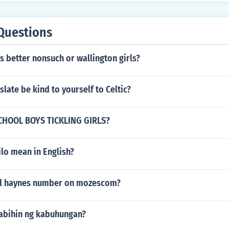
Questions
s better nonsuch or wallington girls?
slate be kind to yourself to Celtic?
CHOOL BOYS TICKLING GIRLS?
lo mean in English?
ll haynes number on mozescom?
sabihin ng kabuhungan?