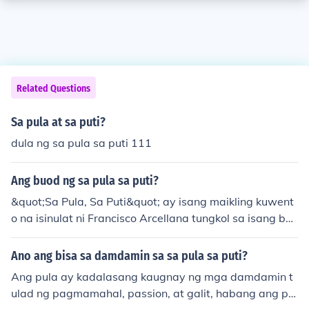
Related Questions
Sa pula at sa puti?
dula ng sa pula sa puti 111
Ang buod ng sa pula sa puti?
&quot;Sa Pula, Sa Puti&quot; ay isang maikling kuwent
o na isinulat ni Francisco Arcellana tungkol sa isang ba
baeng napapaligiran ng mga ilalim ng lipunan. Kaugna
y nito, matutunghayan ang pagkukumpara ng puting d
Ano ang bisa sa damdamin sa sa pula sa puti?
amit at dugo sa kanyang buhay, simbolismo ng kabagsi
Ang pula ay kadalasang kaugnay ng mga damdamin t
kan at kahirapan. Sa huli, ipinapakita ang karahasan at
ulad ng pagmamahal, passion, at galit, habang ang pu
pangungulila na kinakaharap ng babaeng karakter.