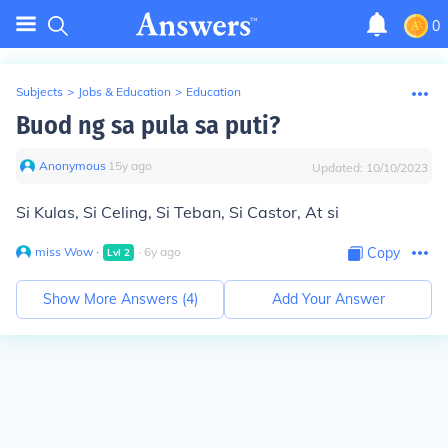
0
Subjects
>
Jobs & Education
>
Education
Buod ng sa pula sa puti?
Anonymous
∙
15
y
ago
Updated:
10/10/2023
Si Kulas, Si Celing, Si Teban, Si Castor, At si
miss Wow
∙
∙
6
y
ago
Copy
Lvl
2
Show More Answers (
4
)
Add Your Answer