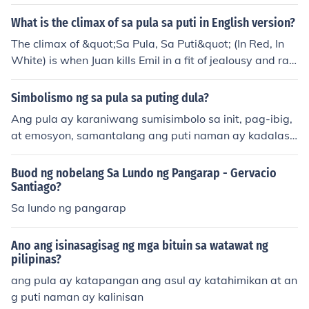
What is the climax of sa pula sa puti in English version?
The climax of &quot;Sa Pula, Sa Puti&quot; (In Red, In
White) is when Juan kills Emil in a fit of jealousy and rag
e, leading to the tragic end of their friendship. This pivot
al moment marks the peak of tension and conflict in the
Simbolismo ng sa pula sa puting dula?
story.
Ang pula ay karaniwang sumisimbolo sa init, pag-ibig,
at emosyon, samantalang ang puti naman ay kadalasa
ng kumakatawan sa kalinisan, kabutihan, at katapata
n. Sa dula, maaaring maging tugma o salungatan ang
Buod ng nobelang Sa Lundo ng Pangarap - Gervacio
mga simbolong ito depende sa konteksto ng kuwento.
Santiago?
Sa lundo ng pangarap
Ano ang isinasagisag ng mga bituin sa watawat ng
pilipinas?
ang pula ay katapangan ang asul ay katahimikan at an
g puti naman ay kalinisan