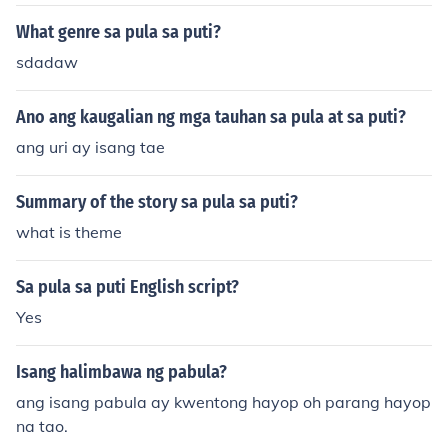
ti naman ay simbolo ng kapayapaan, kalinisan, at kabu
tihan. Sa pagsasama ng pula at puti, maaaring ipakita
What genre sa pula sa puti?
ang balanse sa pagitan ng masidhing damdamin at ng
sdadaw
kalmadong pag-iisip. Ang kombinasyon ng mga kulay n
a ito ay naglalarawan ng komplikadong kalikasan ng e
Ano ang kaugalian ng mga tauhan sa pula at sa puti?
mosyon, na nag-uugnay sa mga positibong at negatibo
ng aspeto ng buhay.
ang uri ay isang tae
Summary of the story sa pula sa puti?
what is theme
Sa pula sa puti English script?
Yes
Isang halimbawa ng pabula?
ang isang pabula ay kwentong hayop oh parang hayop
na tao.