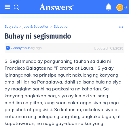
0
Subjects
>
Jobs & Education
>
Education
Buhay ni segismundo
Anonymous
∙
9
y
ago
Updated:
7/2/2025
Si Segismundo ay pangunahing tauhan sa dula ni
Francisco Balagtas na "Florante at Laura." Siya ay
ipinanganak na prinsipe ngunit nakulong ng kanyang
ama, si Haring Pangalawa, dahil sa isang hula na siya
ay magiging sanhi ng pagkasira ng kaharian. Sa
kanyang pagkakabihag, siya ay lumaki sa isang
madilim na piitan, kung saan nakatagpo siya ng mga
pagsubok at pagsisisi. Sa kalaunan, nakalaya siya at
natutunan ang halaga ng pag-ibig, pagkakaibigan, at
kapatawaran, na nagbigay-daan sa kanyang