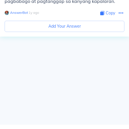
pagbabago at pagtanggap sa kanyang kapalaran.
AnswerBot
∙
1
y
ago
Copy
Add Your Answer