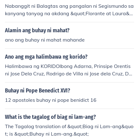
Nabanggit ni Balagtas ang pangalan ni Segismundo sa
kanyang tanyag na akdang &quot;Florante at Laura&q
uot; bilang simbolo ng mga tema ng pagdurusa at pag-
asa. Si Segismundo, na isang karakter mula sa &quot;L
Alamin ang buhay ni mahat?
a Vida es Sueño&quot; ni Calderón de la Barca, ay kum
ano ang buhay ni mahat mahande
akatawan sa pagkakahiwalay ng tao sa kanyang kala
yaan at ang pakikibaka para sa sariling kapalaran. Sa
Ano ang mga halimbawa ng korido?
pamamagitan ng pagbanggit kay Segismundo, pinapa
kita ni Balagtas ang mga hamon at pagsubok na dinar
Halimbawa ng KORIDOIbong Adarna, Prinsipe Orentis
anas ng mga tao sa kanilang buhay, pati na rin ang pa
ni Jose Dela Cruz, Rodrigo de Villa ni Jose dela Cruz, Do
gnanais na makamit ang tunay na kalayaan.
&Atilde;&plusmn;a Ines ni Ananias Zorilla, Don Juan Ti&
Atilde;&plusmn;oso at Ang Haring Patay.Halimbawa n
Buhay ni Pope Benedict XVI?
g AWITFlorante at Laura ni Francisco Balagtas, Buhay
12 apostoles buhay ni pope benidict 16
ni Segismundo ni Eulogio Juan de Tandiona, Doce Pares
na kaharian ng Francia ni Jose Dela Cruz, Salita at Buha
What is the tagalog of biag ni lam-ang?
y ni Mariang Alimango, Prinsipe Igmidio at Prinsesa Cla
riana.
The Tagalog translation of &quot;Biag ni Lam-ang&quo
t; is &quot;Buhay ni Lam-ang.&quot;