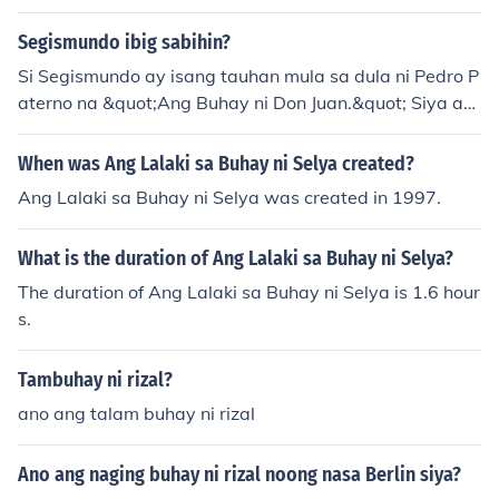
Segismundo ibig sabihin?
Si Segismundo ay isang tauhan mula sa dula ni Pedro P
aterno na &quot;Ang Buhay ni Don Juan.&quot; Siya ay
isang prinsipe na isinilang sa ilalim ng isang masaman
g hula at inilihim ng kanyang ama upang maiwasan an
When was Ang Lalaki sa Buhay ni Selya created?
g kapahamakan. Ang kanyang kwento ay tumatalakay
Ang Lalaki sa Buhay ni Selya was created in 1997.
sa mga temang tulad ng tadhana, kalayaan, at ang pa
ghahanap sa sariling pagkatao. Sa kabuuan, si Segism
What is the duration of Ang Lalaki sa Buhay ni Selya?
undo ay simbolo ng pakikibaka ng tao sa kanyang kapa
laran.
The duration of Ang Lalaki sa Buhay ni Selya is 1.6 hour
s.
Tambuhay ni rizal?
ano ang talam buhay ni rizal
Ano ang naging buhay ni rizal noong nasa Berlin siya?