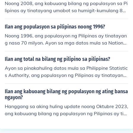
nananatiling halos pantay ang bilang ng mga lalaki at
Noong 2008, ang kabuuang bilang ng populasyon sa Pi
babae.
lipinas ay tinatayang umabot sa humigit-kumulang 88
milyong tao. Ang datos na ito ay batay sa mga opisyal
na tala at pagsusuri mula sa mga ahensya ng gobyern
Ilan ang populasyon sa pilipinas noong 1996?
o, tulad ng National Statistics Office (NSO). Ang paglaki
Noong 1996, ang populasyon ng Pilipinas ay tinatayan
ng populasyon ay patuloy na naging isang mahalagan
g nasa 70 milyon. Ayon sa mga datos mula sa National
g usapin sa mga patakaran at plano ng bansa.
Statistics Office, patuloy ang pagtaas ng populasyon s
a bansa sa mga panahong iyon. Ang mabilis na paglag
Ilan ang total na bilang ng pilipino sa pilipinas?
o ng populasyon ay nagdulot ng mga hamon sa ekono
Ayon sa pinakahuling datos mula sa Philippine Statistic
miya at serbisyong panlipunan.
s Authority, ang populasyon ng Pilipinas ay tinatayang
mahigit 113 milyon noong 2023. Patuloy ang pagtaas
ng bilang ng mga Pilipino sa bansa, kaya't mahalaga a
Ilan ang kabuoang bilang ng populasyon ng ating bansa
ng mga census at iba pang mga pag-aaral para sa ma
ngayon?
s tumpak na impormasyon. Gayunpaman, ang eksakton
Hanggang sa aking huling update noong Oktubre 2023,
g bilang ay nagbabago-bago dahil sa mga natural na
ang kabuuang bilang ng populasyon ng Pilipinas ay tin
pangyayari at migrasyon.
atayang nasa humigit-kumulang 113 milyon. Gayunpa
man, ang tiyak na bilang ay patuloy na nagbabago da