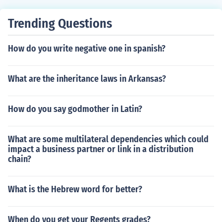
hil sa mga birth rates, death rates, at migrasyon. Para
sa pinakabagong impormasyon, mainam na sumanggu
Trending Questions
ni sa mga opisyal na estadistika mula sa Philippine Sta
tistics Authority o iba pang mga mapagkakatiwalaang
How do you write negative one in spanish?
sanggunian.
What are the inheritance laws in Arkansas?
How do you say godmother in Latin?
What are some multilateral dependencies which could
impact a business partner or link in a distribution
chain?
What is the Hebrew word for better?
When do you get your Regents grades?