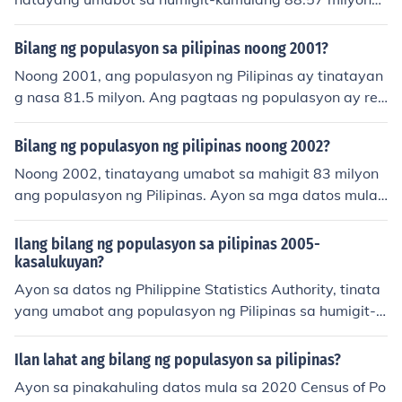
tao, batay sa datos mula sa 2007 Census of Populatio
n. Ang pagtaas ng populasyon ay patuloy na naging is
Bilang ng populasyon sa pilipinas noong 2001?
yu sa bansa, na may epekto sa ekonomiya, kalusugan,
Noong 2001, ang populasyon ng Pilipinas ay tinatayan
at iba pang aspeto ng lipunan.
g nasa 81.5 milyon. Ang pagtaas ng populasyon ay res
ulta ng mataas na birth rate at mababang mortality ra
te. Ang datos na ito ay mula sa mga opisyal na tala ng
Bilang ng populasyon ng pilipinas noong 2002?
National Statistics Office (NSO) ng bansa.
Noong 2002, tinatayang umabot sa mahigit 83 milyon
ang populasyon ng Pilipinas. Ayon sa mga datos mula
sa National Statistics Office (NSO), patuloy ang pagtaa
s ng populasyon sa bansa dahil sa mataas na birth rat
Ilang bilang ng populasyon sa pilipinas 2005-
e. Ang pagdami ng populasyon ay nagdulot ng mga ha
kasalukuyan?
mon sa ekonomiya at mga serbisyong panlipunan.
Ayon sa datos ng Philippine Statistics Authority, tinata
yang umabot ang populasyon ng Pilipinas sa humigit-k
umulang 88 milyon noong 2005. Mula noon, patuloy an
g paglago ng populasyon, at noong 2020, umabot ito s
Ilan lahat ang bilang ng populasyon sa pilipinas?
a mahigit 109 milyon. Sa kasalukuyan, tinatayang nasa
Ayon sa pinakahuling datos mula sa 2020 Census of Po
114 milyon na ang populasyon ng bansa. Ang mabilis n