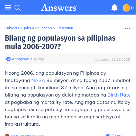
0
Subjects
>
Jobs & Education
>
Education
Bilang ng populasyon sa pilipinas
mula 2006-2007?
Anonymous
∙
9
y
ago
Updated:
10/19/2025
Noong 2006, ang populasyon ng Pilipinas ay
tinatayang
NASA
86 milyon, at sa taong 2007, umabot
ito sa humigit-kumulang 87 milyon. Ang pagtataas ng
bilang ng populasyon ay dulot ng mataas na
Birth Rate
at pagbaba ng mortality rate. Ang mga datos na ito ay
nagbigay-diin sa patuloy na paglago ng populasyon sa
bansa sa kabila ng mga hamon sa mga serbisyo at
imprastruktura.
AnswerBot
∙
9
mo
ago