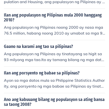
pulation and Housing, ang populasyon ng Pilipinas ay h
a paglago ng populasyon ay may malaking epekto sa e
umigit-kumulang 109.6 milyon. Sa mga kasalukuyang p
konomiya at mga serbisyong panlipunan.
agtataya, maaaring umabot na ito ng higit sa 112 mily
Ilan ang populasyon ng Pilipinas mula 2000 hanggang
on noong 2023. Ang paglago ng populasyon ay patuloy
2010?
na isinasagawa, kaya't mahalaga ang regular na pag-
Ang populasyon ng Pilipinas noong 2000 ay nasa mga
update sa mga estadistika.
76.5 million, habang noong 2010 ay umabot sa mga 9
2.34 million. Ang paglaki ng populasyon ng Pilipinas sa
loob ng sampung taon ay mahigit sa 15 million.
Gaano na karami ang tao sa pilipinas?
Ang populasyon ng Pilipinas ay tinatayang sa higit sa
93 milyong mga tao.Ito ay tamang bilang ng mga data
na nakuha mula sa 2012. English: The population of the
Philippines is estimated at over 93 million people as of
Ilan ang porsyento ng babae sa pilipinas?
2012 data.
Ayon sa mga datos mula sa Philippine Statistics Author
ity, ang porsyento ng mga babae sa Pilipinas ay tinata
yang nasa 50% ng kabuuang populasyon. Sa pinakahul
ing census, mayroong higit sa 50 milyong babae sa ban
Ano ang kabuuang bilang ng populasyon sa ating bansa
sa. Ang bilang na ito ay patuloy na nagbabago, ngunit
sa taong 2008?