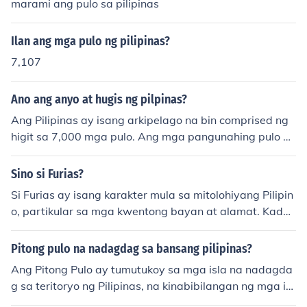
n. Ang Pilipinas, bilang isang arkipelago, ay isa sa mga
marami ang pulo sa pilipinas
te o nakikita sa tuwina. Ang mga pulo ay nahahati sa ib
bansang gumagamit ng prinsipyong ito sa kanilang bat
a't ibang grupo, kabilang ang Luzon, Visayas, at Minda
as at patakaran.
Ilan ang mga pulo ng pilipinas?
nao.
7,107
Ano ang anyo at hugis ng pilpinas?
Ang Pilipinas ay isang arkipelago na bin comprised ng
higit sa 7,000 mga pulo. Ang mga pangunahing pulo ay
ang Luzon, Visayas, at Mindanao. Ang hugis nito ay ma
aaring ilarawan bilang isang malaking &quot;Y&quot; n
Sino si Furias?
a nahahati sa tatlong pangunahing bahagi, na may mg
Si Furias ay isang karakter mula sa mitolohiyang Pilipin
a bundok, baybayin, at mga anyong-tubig na nag-aan
o, partikular sa mga kwentong bayan at alamat. Kadal
yong kaakit-akit sa mga turista. Sa kabuuan, ang anyo
asan siyang inilalarawan bilang isang makapangyarih
ng Pilipinas ay puno ng likas na yaman at magagandan
ang nilalang o espiritu na may kaugnayan sa mga natu
Pitong pulo na nadagdag sa bansang pilipinas?
g tanawin.
ral na pwersa, tulad ng hangin o kidlat. Ang kanyang p
Ang Pitong Pulo ay tumutukoy sa mga isla na nadagda
angalan ay maaaring maiugnay sa tema ng galit o poo
g sa teritoryo ng Pilipinas, na kinabibilangan ng mga isl
t, at madalas na ipinapakita siya sa mga kwento bilan
a ng Batanes at iba pang maliliit na pulo sa hilaga. Sa