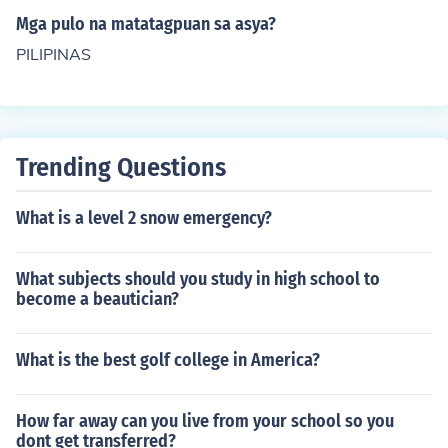
g simbolo ng mga pagsubok o pagsubok na dinaranas
kasaysayan, ang mga pulo ay naging bahagi ng mga p
Mga pulo na matatagpuan sa asya?
ng mga tao.
ag-uusap sa soberanya at teritoryal na hangganan ng
PILIPINAS
bansa. Ang mga pulo ay mayaman sa likas na yaman a
t kultura, na nagbibigay-diin sa kahalagahan ng kanila
ng pag-unlad at pangangalaga. Sa kabila ng mga ham
on, ang mga pulo ay nagsisilbing simbolo ng yaman ng
biodiversity at kasaysayan ng Pilipinas.
Trending Questions
What is a level 2 snow emergency?
What subjects should you study in high school to
become a beautician?
What is the best golf college in America?
How far away can you live from your school so you
dont get transferred?