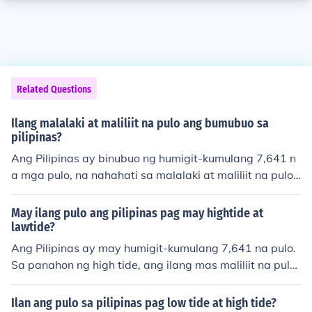
Related Questions
Ilang malalaki at maliliit na pulo ang bumubuo sa
pilipinas?
Ang Pilipinas ay binubuo ng humigit-kumulang 7,641 n
a mga pulo, na nahahati sa malalaki at maliliit na pulo.
Sa mga ito, ang ilan sa mga pangunahing malalaking p
ulo ay ang Luzon, Visayas, at Mindanao. Ang natitirang
May ilang pulo ang pilipinas pag may hightide at
mga pulo naman ay mas maliit at kadalasang hindi ma
lawtide?
tao. Ang bilang ng mga pulo ay maaaring magbago da
Ang Pilipinas ay may humigit-kumulang 7,641 na pulo.
hil sa mga natural na pagbabago sa lupa at tubig.
Sa panahon ng high tide, ang ilang mas maliliit na pulo
ay maaaring maglaho dahil sa pagtaas ng tubig, haba
ng sa low tide, ang mga nakatagong pulo o mga sandb
Ilan ang pulo sa pilipinas pag low tide at high tide?