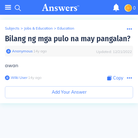
0
Subjects
>
Jobs & Education
>
Education
Bilang ng mga pulo na may pangalan?
Anonymous
∙
14
y
ago
Updated:
12/21/2022
awan
Wiki User
∙
14
y
ago
Copy
Add Your Answer