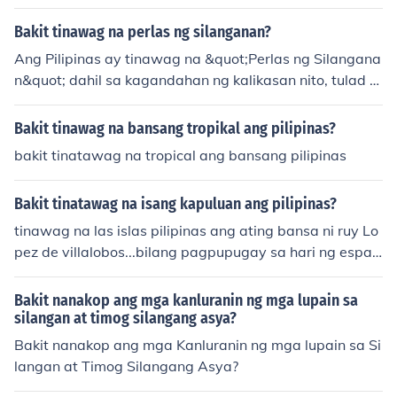
lo na ang mga pulo at dagat na puno ng makukulay na
corals at iba pang yaman ng kalikasan. Ang termino ay
Bakit tinawag na perlas ng silanganan?
sumasalamin din sa mayamang kultura at kasaysayan
Ang Pilipinas ay tinawag na &quot;Perlas ng Silangana
ng bansa, na nagbigay-diin sa halaga ng Pilipinas sa r
n&quot; dahil sa kagandahan ng kalikasan nito, tulad n
ehiyon ng Asya. Ang pagkakahalintulad sa perlas ay n
g mga magagandang beaches, magagandang tanawi
agpapakita ng kahalagahan at yaman na maaaring m
n, at mayamang biodiversity. Ang tawag na ito ay nag
Bakit tinawag na bansang tropikal ang pilipinas?
atagpuan sa kabila ng mga pagsubok na dinaranas ng
papakita rin ng yaman ng kultura at kasaysayan ng ba
bansa.
bakit tinatawag na tropical ang bansang pilipinas
nsa, kung saan ang mga tao ay mayaman sa tradisyon
at pagkakakilanlan. Ang &quot;perlas&quot; ay simbol
Bakit tinatawag na isang kapuluan ang pilipinas?
o ng halaga at kahalagahan ng Pilipinas sa rehiyon ng
Silangan.
tinawag na las islas pilipinas ang ating bansa ni ruy Lo
pez de villalobos...bilang pagpupugay sa hari ng espan
ya na si king Philip 2....
Bakit nanakop ang mga kanluranin ng mga lupain sa
silangan at timog silangang asya?
Bakit nanakop ang mga Kanluranin ng mga lupain sa Si
langan at Timog Silangang Asya?