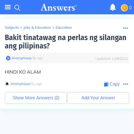
0
Subjects
>
Jobs & Education
>
Education
Bakit tinatawag na perlas ng silangan
ang pilipinas?
Anonymous
∙
9
y
ago
Updated:
12/9/2022
HINDI KO ALAM
Anonymous
∙
5
y
ago
Copy
Show More Answers (
2
)
Add Your Answer