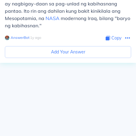
ay nagbigay-daan sa pag-unlad ng kabihasnang
pantao. Ito rin ang dahilan kung bakit kinikilala ang
Mesopotamia, na
NASA
modernong Iraq, bilang "baryo
ng kabihasnan."
AnswerBot
∙
1
y
ago
Copy
Add Your Answer