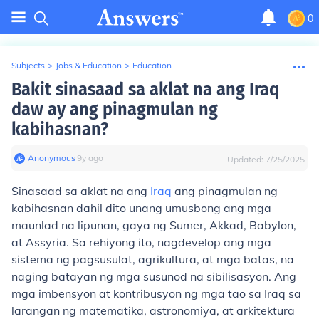
0
Subjects
>
Jobs & Education
>
Education
Bakit sinasaad sa aklat na ang Iraq
daw ay ang pinagmulan ng
kabihasnan?
Anonymous
∙
9
y
ago
Updated:
7/25/2025
Sinasaad sa aklat na ang
Iraq
ang pinagmulan ng
kabihasnan dahil dito unang umusbong ang mga
maunlad na lipunan, gaya ng Sumer, Akkad, Babylon,
at Assyria. Sa rehiyong ito, nagdevelop ang mga
sistema ng pagsusulat, agrikultura, at mga batas, na
naging batayan ng mga susunod na sibilisasyon. Ang
mga imbensyon at kontribusyon ng mga tao sa Iraq sa
larangan ng matematika, astronomiya, at arkitektura