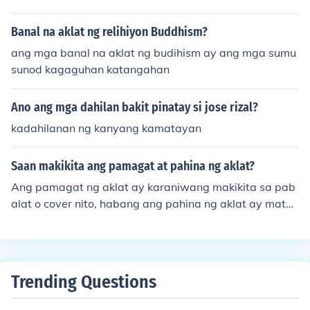
Banal na aklat ng relihiyon Buddhism?
ang mga banal na aklat ng budihism ay ang mga sumu
sunod kagaguhan katangahan
Ano ang mga dahilan bakit pinatay si jose rizal?
kadahilanan ng kanyang kamatayan
Saan makikita ang pamagat at pahina ng aklat?
Ang pamagat ng aklat ay karaniwang makikita sa pab
alat o cover nito, habang ang pahina ng aklat ay matat
agpuan sa loob ng aklat, kadalasang sa unang bahagi
o sa title page. Sa title page, makikita rin ang pangalan
ng may-akda at ang mga detalye ng publikasyon. Ang
mga impormasyong ito ay mahalaga upang madaling
Trending Questions
matukoy ang aklat at ang mga nilalaman nito.