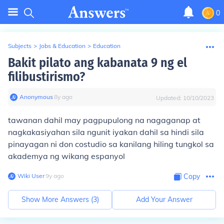
0
Subjects
>
Jobs & Education
>
Education
Bakit pilato ang kabanata 9 ng el
filibustirismo?
Anonymous
∙
8
y
ago
Updated:
10/10/2023
tawanan dahil may pagpupulong na nagaganap at
nagkakasiyahan sila ngunit iyakan dahil sa hindi sila
pinayagan ni don costudio sa kanilang hiling tungkol sa
akademya ng wikang espanyol
Wiki User
∙
9
y
ago
Copy
Show More Answers (
3
)
Add Your Answer