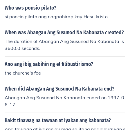
psyon upang maipakita ang tunay na kalagayan ng lip
Who was ponsio pilato?
unan.
si poncio pilato ang nagpahirap kay Hesu kristo
When was Abangan Ang Susunod Na Kabanata created?
The duration of Abangan Ang Susunod Na Kabanata is
3600.0 seconds.
Ano ang ibig sabihin ng el filibustirismo?
the churche's foe
When did Abangan Ang Susunod Na Kabanata end?
Abangan Ang Susunod Na Kabanata ended on 1997-0
6-17.
Bakit tinawag na tawaan at iyakan ang kabanata?
Ang tawaan at iyakan ay mga salitang naglalarawan s