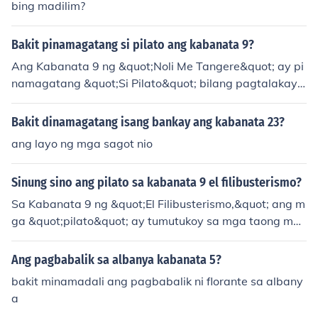
bing madilim?
Bakit pinamagatang si pilato ang kabanata 9?
Ang Kabanata 9 ng &quot;Noli Me Tangere&quot; ay pi
namagatang &quot;Si Pilato&quot; bilang pagtalakay s
a karakter ni Pontio Pilato, na simbolo ng kawalang-kilo
s at pag-iwas sa responsibilidad. Sa kabanatang ito, ip
Bakit dinamagatang isang bankay ang kabanata 23?
inapakita ang mga desisyon ng mga tao na nag-aalan
ang layo ng mga sagot nio
gan at hindi makatindig laban sa masama, na katulad
ng ginawa ni Pilato sa paghatol kay Hesus. Ang pamag
Sinung sino ang pilato sa kabanata 9 el filibusterismo?
at ay nagsisilbing paalaala sa mga mambabasa tungk
ol sa mga moral na pagpili at ang kahalagahan ng pag
Sa Kabanata 9 ng &quot;El Filibusterismo,&quot; ang m
tindig para sa katotohanan.
ga &quot;pilato&quot; ay tumutukoy sa mga taong may
kapangyarihan ngunit walang malasakit sa mga sulira
nin ng bayan. Sila ang mga lider na nagiging tagapagt
Ang pagbabalik sa albanya kabanata 5?
anggol ng mga maling sistema at hindi kumikilos para s
bakit minamadali ang pagbabalik ni florante sa albany
a katarungan. Ang pangunahing tauhan na si Simoun a
a
y naglalayong ipakita ang kanilang katamaran at kora