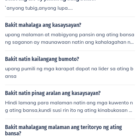
`anyong tubig,anyong lupa....
Bakit mahalaga ang kasaysayan?
upang malaman at mabigyang pansin ang ating bansa
ng saganon ay maunawaan natin ang kahalagahan ng
ating bansa
Bakit natin kailangang bumoto?
upang pumili ng mga karapat dapat na lider sa ating b
ansa
Bakit natin pinag aralan ang kasaysayan?
Hindi lamang para malaman natin ang mga kuwento n
g ating bansa,kundi susi rin ito ng ating kinabukasan at
bilang gabay narin sa ating lahat.
Bakit mahalagang malaman ang teritoryo ng ating
bansa?