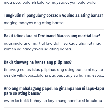
mga pota pala eh kala ko maysagot yun pala wala
Tungkulin ni pangulong corazon Aquino sa ating bansa?
maging maayos ang ating bansa
Bakit idineklara ni Ferdinand Marcos ang martial law?
nagsimula ang martial law dahil sa kaguluhan at mga
krimen na nangyayari sa ating bansa.
Bakit tinawag na bansa ang pilipinas?
tinawag na las islas pilipinas ang ating bansa ni ruy Lo
pez de villalobos...bilang pagpupugay sa hari ng espan
ya na si king Philip 2....
Ano ang mahalagang papel na ginampanan ni lapu-lapu
para sa ating bansa?
ewan ko bakit buhay na kayo nung nandito si lapulapu