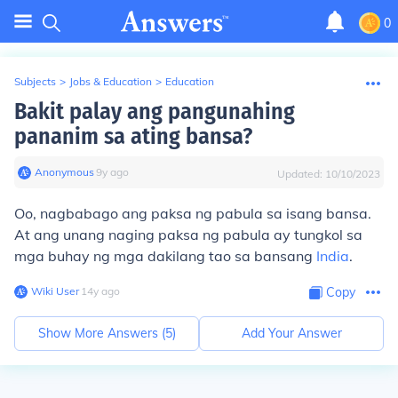
0
Subjects
>
Jobs & Education
>
Education
Bakit palay ang pangunahing
pananim sa ating bansa?
Anonymous
∙
9
y
ago
Updated:
10/10/2023
Oo, nagbabago ang paksa ng pabula sa isang bansa.
At ang unang naging paksa ng pabula ay tungkol sa
mga buhay ng mga dakilang tao sa bansang
India
.
Wiki User
∙
14
y
ago
Copy
Show More Answers (
5
)
Add Your Answer