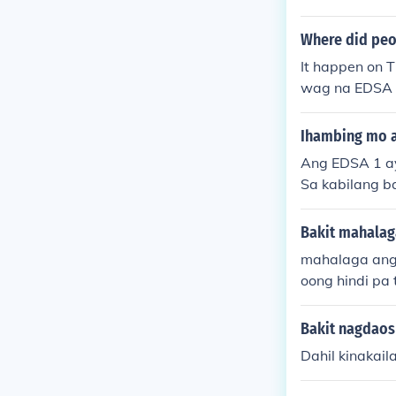
Where did peo
It happen on T
wag na EDSA R
Ihambing mo a
Ang EDSA 1 ay
Sa kabilang b
Pangulong Est
aban sa pangu
Bakit mahalag
mahalaga ang 
oong hindi pa 
Bakit nagdaos
Dahil kinakail