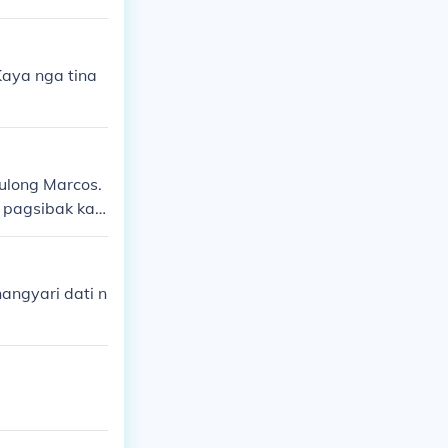
Kaya nga tina
ulong Marcos.
 pagsibak kay
g taumbayan l
angyari dati n