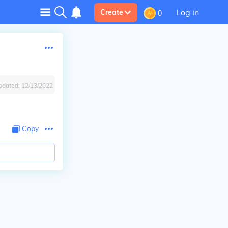
Log in
Create
0
pdated:
12/13/2022
Copy