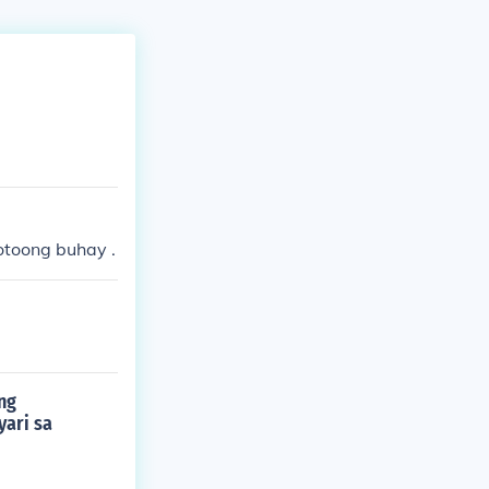
otoong buhay .
ng
yari sa