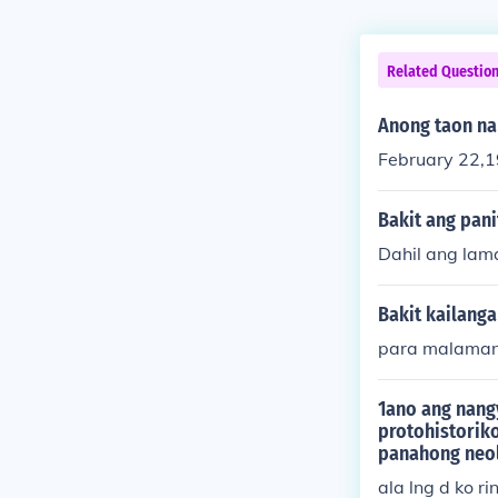
Related Questio
Anong taon na
February 22,
Bakit ang pan
Dahil ang lam
Bakit kailanga
para malaman
1ano ang nang
protohistorik
panahong neol
ala lng d ko r