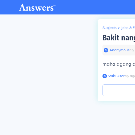
Subjects
>
Jobs & 
Bakit nan
Anonymous
∙
9
y
mahalagang ar
Wiki User
∙
9
y
ag