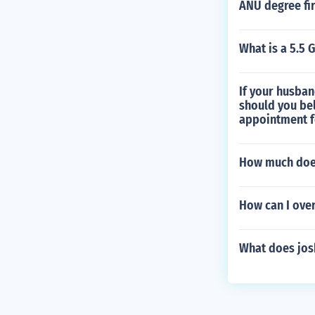
ANU degree fir
What is a 5.5 
If your husban
should you bel
appointment f
How much does
How can I ove
What does jos