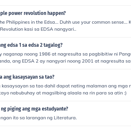
ple power revolution happen?
he Philippines in the Edsa... Duhh use your common sense... 
evolution kasi sa EDSA nangyari..
ng edsa 1 sa edsa 2 tagalog?
 naganap noong 1986 at nagresulta sa pagbibitiw ni Pang
anda, ang EDSA 2 ay nangyari noong 2001 at nagresulta sa
rada. Pareho silang nag-alay ng di-gumugolang protesta n
lo ng bansa.
a ang kasaysayan sa tao?
kasaysayan sa tao dahil dapat nating malaman ang mga n
tayo nabubuhay at magsilbing alaala na rin para sa atin :)
 ng piging ang mga estudyante?
angan ito sa larangan ng Literatura.