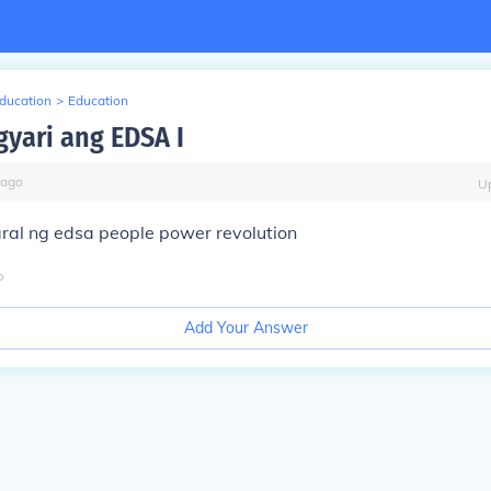
Education
>
Education
gyari ang EDSA I
ago
U
al ng edsa people power revolution
o
Add Your Answer