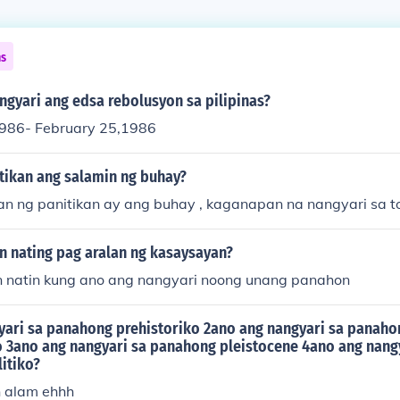
ns
ngyari ang edsa rebolusyon sa pilipinas?
1986- February 25,1986
itikan ang salamin ng buhay?
an ng panitikan ay ang buhay , kaganapan na nangyari sa t
n nating pag aralan ng kasaysayan?
 natin kung ano ang nangyari noong unang panahon
yari sa panahong prehistoriko 2ano ang nangyari sa panaho
o 3ano ang nangyari sa panahong pleistocene 4ano ang nang
itiko?
in alam ehhh