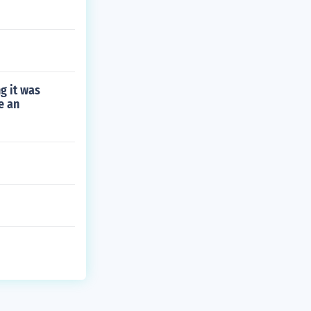
g it was
e an