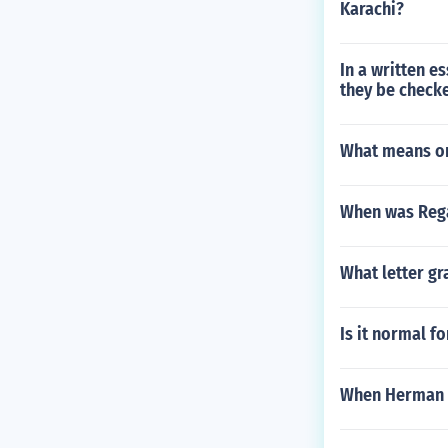
Karachi?
In a written e
they be check
What means on
When was Rega
What letter gr
Is it normal f
When Herman S