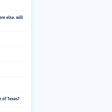
re else. will
 of Texas?