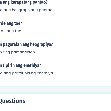
a ang karapatang pantao?
ga ang heograpiyang pantao
rde ang tae?
erde ang tae
an pagaralan ang heograpiya?
an ang pamahalaan
n tipirin ang enerhiya?
a ang pagtitipid ng enerhiya
Questions