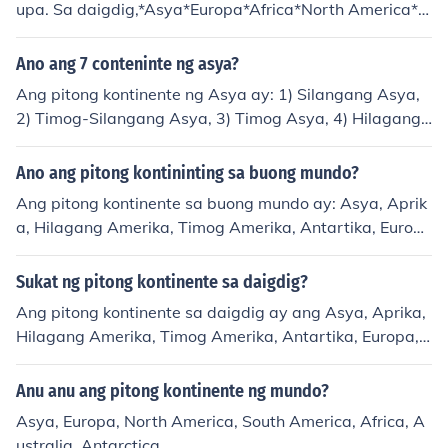
upa. Sa daigdig,*Asya*Europa*Africa*North America*s
outh America*Australia*Antartica
Ano ang 7 conteninte ng asya?
Ang pitong kontinente ng Asya ay: 1) Silangang Asya,
2) Timog-Silangang Asya, 3) Timog Asya, 4) Hilagang
Asya, 5) Kanlurang Asya, 6) Gitnang Asya, at 7) Malay
ang Asya. Ang bawat rehiyon ay may kanya-kanyang
Ano ang pitong kontininting sa buong mundo?
kultura, wika, at kasaysayan. Ang Asya ang pinakamal
Ang pitong kontinente sa buong mundo ay: Asya, Aprik
aking kontinente sa mundo at tahanan ng maraming ba
a, Hilagang Amerika, Timog Amerika, Antartika, Europ
nsa at populasyon.
a, at Australya. Ang bawat kontinente ay may kanya-k
anyang katangian, kultura, at heograpiya. Ang Asya an
Sukat ng pitong kontinente sa daigdig?
g pinakamalaking kontinente, habang ang Australya na
Ang pitong kontinente sa daigdig ay ang Asya, Aprika,
man ang pinakamaliit. Ang mga kontinente ay mahalag
Hilagang Amerika, Timog Amerika, Antartika, Europa,
a sa pag-unawa sa pagkakaiba-iba ng mundo.
at Australya. Ang Asya ang pinakamalaking kontinent
e, habang ang Australya naman ang pinakamaliit. Ang
Anu anu ang pitong kontinente ng mundo?
bawat kontinente ay may kanya-kanyang sukat at kat
Asya, Europa, North America, South America, Africa, A
angian, na nag-aambag sa yaman at pagkakaiba-iba
ustralia, Antarctica