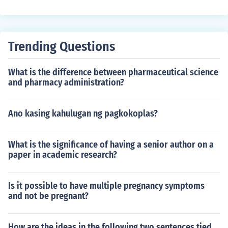
tasyon at hindi nagtagumpay sa pag-iwas sa Ikalawan
g Digmaang Pandaigdig, kaya't ito ay pinalitan ng Unit
ed Nations noong 1945.
Trending Questions
What is the difference between pharmaceutical science
and pharmacy administration?
Ano kasing kahulugan ng pagkokoplas?
What is the significance of having a senior author on a
paper in academic research?
Is it possible to have multiple pregnancy symptoms
and not be pregnant?
How are the ideas in the following two sentences tied