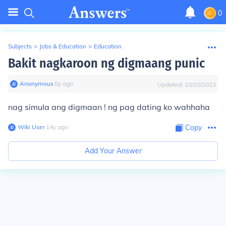
0
Subjects
>
Jobs & Education
>
Education
Bakit nagkaroon ng digmaang punic
Anonymous
∙
8
y
ago
Updated:
10/10/2023
nag simula ang digmaan ! ng pag dating ko wahhaha
Wiki User
∙
14
y
ago
Copy
Add Your Answer