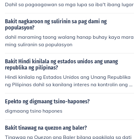
Dahil sa pagaagawan sa mga lupa sa iba't ibang lugar
Bakit nagkaroon ng sulirinin sa pag dami ng
populasyon?
dahil maraming taong walang hanap buhay kaya mara
ming suliranin sa populasyon
Bakit Hindi kinilala ng estados unidos ang unang
republika ng pilipinas?
Hindi kinilala ng Estados Unidos ang Unang Republika
ng Pilipinas dahil sa kanilang interes na kontrolin ang m
ga teritoryo sa Asya pagkatapos ng Digmaang Espany
ol-Amerikano noong 1898. Nais ng US na gawing kolon
Epekto ng digmaang tsino-hapones?
yal na teritoryo ang Pilipinas upang mapalawak ang ka
digmaang tsino hapones
nilang impluwensya sa rehiyon. Bukod dito, nagkaroon
ng alitan sa pagitan ng mga Pilipino at Amerikano na n
Bakit tinawag na quezon ang baler?
agbunsod ng Digmaang Pilipino-Amerikano, na nagpat
ibay sa desisyon ng US na huwag kilalanin ang kalaya
Tinawag na Quezon ang Baler bilang pagkilala sa dati