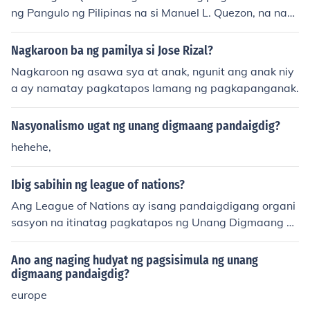
an ng Pilipinas.
ng Pangulo ng Pilipinas na si Manuel L. Quezon, na nag
karoon ng malaking kontribusyon sa pag-unlad ng bay
an at sa mga proyekto sa ilalim ng kanyang administra
Nagkaroon ba ng pamilya si Jose Rizal?
syon. Ang Baler ay kilala rin bilang isang makasaysaya
Nagkaroon ng asawa sya at anak, ngunit ang anak niy
ng lugar, lalo na sa panahon ng Digmaang Pilipino-Am
a ay namatay pagkatapos lamang ng pagkapanganak.
erikano. Ang pangalan ay naging simbolo ng pagkakaki
lanlan at kasaysayan ng lugar.
Nasyonalismo ugat ng unang digmaang pandaigdig?
hehehe,
Ibig sabihin ng league of nations?
Ang League of Nations ay isang pandaigdigang organi
sasyon na itinatag pagkatapos ng Unang Digmaang P
andaigdig noong 1920, na layuning mapanatili ang kap
ayapaan at seguridad sa pagitan ng mga bansa. Ito an
Ano ang naging hudyat ng pagsisimula ng unang
g kauna-unahang pagsisikap na bumuo ng isang intern
digmaang pandaigdig?
asyonal na sistema ng kooperasyon upang maiwasan
europe
ang digmaan. Gayunpaman, nagkaroon ito ng mga limi