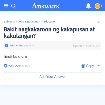
0
Subjects
>
Jobs & Education
>
Education
Bakit nagkakaroon ng kakapusan at
kakulangan?
Anonymous
∙
9
y
ago
Updated:
10/10/2023
hindi ko alam
Wiki User
∙
9
y
ago
Copy
Add Your Answer