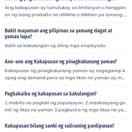
mpetisyon sa mga limitadong yaman, na maaaring hu
Ang kakapusan ay tumutukoy sa limitasyon o hanggan
mantong sa hidwaan at hindi pagkakapantay-pantay s
an ng isang produkto na nililikha o lilikhain pa lamang.is
a lipunan. Bukod dito, ang kakapusan ay nagiging sanh
a itong permanenteng kaganapan o kawalan ng panga
i ng iba pang suliranin tulad ng kahirapan, gutom, at ka
ngailangan.Samantalang ang kakulangan ay ang pans
Bakit mayaman ang pilipinas sa yamang dagat at
kulangan sa edukasyon at kalusugan, na nakaaapekto
amantalang kaganapan o kawalan ng pangangailanga
yaman lupa?
sa kabuuang pag-unlad ng isang komunidad o bansa.
n.Ito ay nagnyayari lamang kapag may Hoarding o pag
dahil sa kakulangan ng ating mga empleyado .
tatago ng suplay ng produkto na madalas ginagawa n
g mga rice kartel.Ang kartel ay isang gropo o samahan
Ano-ano ang Kakapusan ng pinagkukunang yaman?
na komokontrol at nagmamanipula ng pagbili pagpresy
Kakapusan ng pinagkukunang yaman ay nagaganap k
o at paglabas ng produkto.
apag ang demand para sa mga likas na yaman ay mas
mataas kaysa sa kanilang suplay. Isa itong isyu sa pag
-unlad ng ekonomiya dahil maaaring magdulot ng pagt
Pagkakaiba ng kakapusan sa kakulangan?
aas ng presyo at kakulangan sa suplay ng mga produkt
1.mabilis na paglaki ng populasyon. 2.maaksayang ga
ong galing sa likas na yaman. Ang pagpaplano at pag
mit ng likas na yaman 3.pagkasira ng mga likas na ya
gamit ng mga yaman nang responsable at sustainable
man dulot ng kalamidad..
ay mahalaga upang maiwasan ang kakapusan.
Kakapusan bilang sanhi ng suliraning panlipunan?