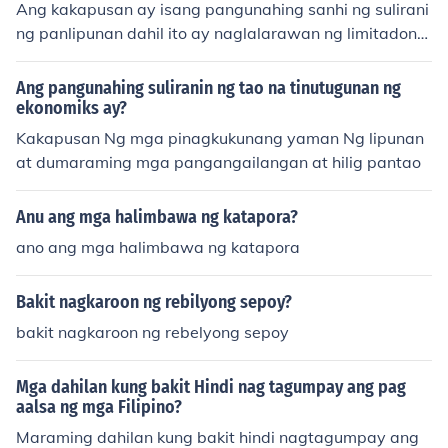
Ang kakapusan ay isang pangunahing sanhi ng sulirani
ng panlipunan dahil ito ay naglalarawan ng limitadong
yaman na hindi sapat upang matugunan ang mga pan
gangailangan at kagustuhan ng tao. Nagdudulot ito ng
Ang pangunahing suliranin ng tao na tinutugunan ng
kompetisyon para sa mga yaman, na maaaring magres
ekonomiks ay?
ulta sa hindi pantay-pantay na distribusyon, hindi pagk
Kakapusan Ng mga pinagkukunang yaman Ng lipunan
akaunawaan, at hidwaan sa lipunan. Halimbawa, ang
at dumaraming mga pangangailangan at hilig pantao
kakulangan sa pagkain, pabahay, at edukasyon ay nag
iging sanhi ng kahirapan at iba pang suliranin na nakak
Anu ang mga halimbawa ng katapora?
aapekto sa kalidad ng buhay ng mga tao. Sa ganitong
ano ang mga halimbawa ng katapora
paraan, nakakaapekto ang kakapusan sa kabuuang kal
agayan ng lipunan at nagiging ugat ng iba't ibang sulir
anin.
Bakit nagkaroon ng rebilyong sepoy?
bakit nagkaroon ng rebelyong sepoy
Mga dahilan kung bakit Hindi nag tagumpay ang pag
aalsa ng mga Filipino?
Maraming dahilan kung bakit hindi nagtagumpay ang