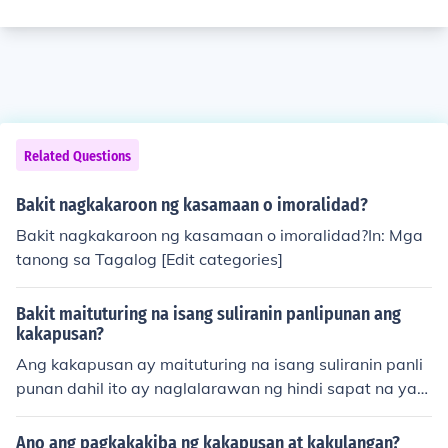
Related Questions
Bakit nagkakaroon ng kasamaan o imoralidad?
Bakit nagkakaroon ng kasamaan o imoralidad?In: Mga
tanong sa Tagalog [Edit categories]
Bakit maituturing na isang suliranin panlipunan ang
kakapusan?
Ang kakapusan ay maituturing na isang suliranin panli
punan dahil ito ay naglalarawan ng hindi sapat na yam
an at mga serbisyo upang matugunan ang pangangail
angan at kagustuhan ng mga tao. Nagdudulot ito ng ko
Ano ang pagkakakiba ng kakapusan at kakulangan?