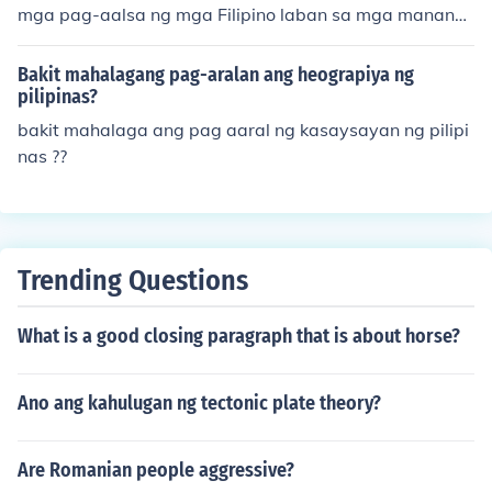
mga pag-aalsa ng mga Filipino laban sa mga mananak
op. Una, ang kakulangan sa pagkakaisa at koordinasyo
n sa pagitan ng iba't ibang grupo at lider ng pag-aals
Bakit mahalagang pag-aralan ang heograpiya ng
a. Pangalawa, ang mas mataas na pwersa at mas ma
pilipinas?
husay na kagamitan ng mga dayuhang mananakop, tul
bakit mahalaga ang pag aaral ng kasaysayan ng pilipi
ad ng mga Kastila at Amerikano. Panghuli, ang kakulan
nas ??
gan ng sapat na suporta mula sa masa at ang takot ng
mga tao sa mga posibleng parusa at kahihinatnan ng p
agkilos laban sa mga awtoridad.
Trending Questions
What is a good closing paragraph that is about horse?
Ano ang kahulugan ng tectonic plate theory?
Are Romanian people aggressive?