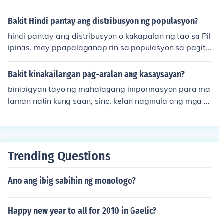
alamat ang isinulat upang kapulutan ng iba't-ibang ar
al na maaaring humubog sa magandang asal ng isang
Bakit Hindi pantay ang distribusyon ng populasyon?
bata.
hindi pantay ang distribusyon o kakapalan ng tao sa Pil
ipinas. may ppapalaganap rin sa populasyon sa pagita
n ng mga rehiyon.
Bakit kinakailangan pag-aralan ang kasaysayan?
binibigyan tayo ng mahalagang impormasyon para ma
laman natin kung saan, sino, kelan nagmula ang mga b
agay.hope na makatulong po ito :&gt;&gt;&gt;&gt; Char
lene &lt;&lt;&lt;
Trending Questions
Ano ang ibig sabihin ng monologo?
Happy new year to all for 2010 in Gaelic?