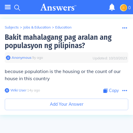
0
Subjects
>
Jobs & Education
>
Education
Bakit mahalagang pag aralan ang
populasyon ng pilipinas?
Anonymous
∙
9
y
ago
Updated:
10/10/2023
because population is the housing or the count of our
house in this country
Wiki User
∙
14
y
ago
Copy
Add Your Answer