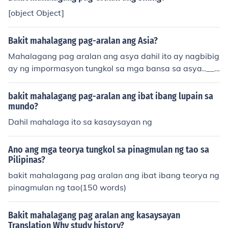
[object Object]
Bakit mahalagang pag-aralan ang Asia?
Mahalagang pag aralan ang asya dahil ito ay nagbibig
ay ng impormasyon tungkol sa mga bansa sa asya..___
______mark Anthony general---------------------mark_c
oco1910@yahoo.com
bakit mahalagang pag-aralan ang ibat ibang lupain sa
mundo?
Dahil mahalaga ito sa kasaysayan ng
Ano ang mga teorya tungkol sa pinagmulan ng tao sa
Pilipinas?
bakit mahalagang pag aralan ang ibat ibang teorya ng
pinagmulan ng tao(150 words)
Bakit mahalagang pag aralan ang kasaysayan
Translation Why study history?