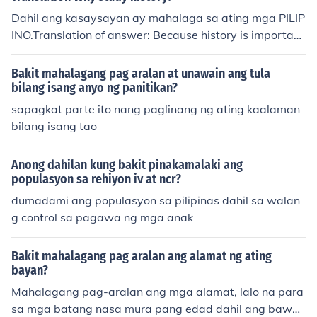
Dahil ang kasaysayan ay mahalaga sa ating mga PILIP
INO.Translation of answer: Because history is important
in our PARTY
Bakit mahalagang pag aralan at unawain ang tula
bilang isang anyo ng panitikan?
sapagkat parte ito nang paglinang ng ating kaalaman
bilang isang tao
Anong dahilan kung bakit pinakamalaki ang
populasyon sa rehiyon iv at ncr?
dumadami ang populasyon sa pilipinas dahil sa walan
g control sa pagawa ng mga anak
Bakit mahalagang pag aralan ang alamat ng ating
bayan?
Mahalagang pag-aralan ang mga alamat, lalo na para
sa mga batang nasa mura pang edad dahil ang bawat