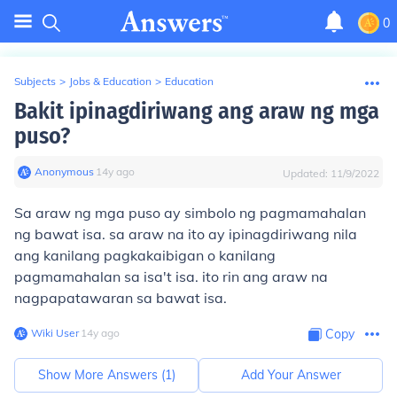
0
Subjects
>
Jobs & Education
>
Education
Bakit ipinagdiriwang ang araw ng mga
puso?
Anonymous
∙
14
y
ago
Updated:
11/9/2022
Sa araw ng mga puso ay simbolo ng pagmamahalan
ng bawat isa. sa araw na ito ay ipinagdiriwang nila
ang kanilang pagkakaibigan o kanilang
pagmamahalan sa isa't isa. ito rin ang araw na
nagpapatawaran sa bawat isa.
Wiki User
∙
14
y
ago
Copy
Show More Answers (
1
)
Add Your Answer