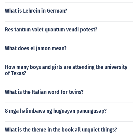
What is Lehrein in German?
Res tantum valet quantum vendi potest?
What does el jamon mean?
How many boys and girls are attending the university
of Texas?
What is the Italian word for twins?
8 mga halimbawa ng hugnayan panungusap?
What is the theme in the book all unquiet things?