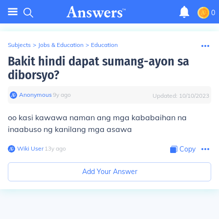
0
Subjects
>
Jobs & Education
>
Education
Bakit hindi dapat sumang-ayon sa
diborsyo?
Anonymous
∙
9
y
ago
Updated:
10/10/2023
oo kasi kawawa naman ang mga kababaihan na
inaabuso ng kanilang mga asawa
Wiki User
∙
13
y
ago
Copy
Add Your Answer