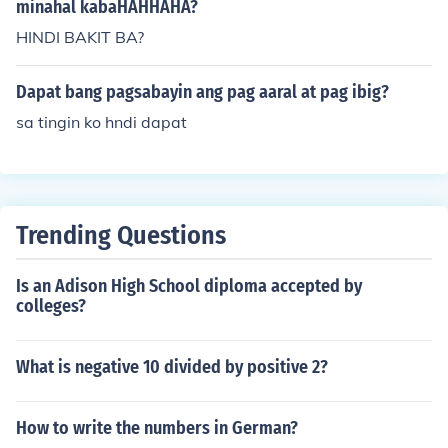
minahal kabaHAHHAHA?
t pananaw ng mga tao.
HINDI BAKIT BA?
Dapat bang pagsabayin ang pag aaral at pag ibig?
sa tingin ko hndi dapat
Trending Questions
Is an Adison High School diploma accepted by
colleges?
What is negative 10 divided by positive 2?
How to write the numbers in German?