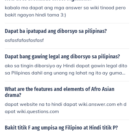
kabalo mo dapat ang mga answer sa wiki tinood pero
bakit ngayon hindi tama 3:)
Dapat ba ipatupad ang diborsyo sa pilipinas?
asfasfafasfasfasf
Dapat bang gawing legal ang diborsyo sa pilipinas?
ako sa tingin diborsiyo ay Hindi dapat gawin legal dito
sa Pilipinas dahil ang unang ng lahat ng ito ay gumawa
ng mga asawa Couples o pagkuha sa mga may asawa
Couples mas responsible sa kanilang kilos. marrying isa
What are the features and elements of Afro Asian
ng Tao na lumapit sa isang responsibilidad na kung saa
drama?
n ay ang pag-ibig sa bawat isa sa anumang mangyay
dapat website na to hindi dapat wiki.answer.com eh d
ari sa bawat isa kaya ako hulaan na ang dahilan kung
apat wiki.questions.com
bakit Hindi ito dapat gawin legal dito sa Pilipinas.
Bakit titik F ang umpisa ng Filipino at Hindi titik P?