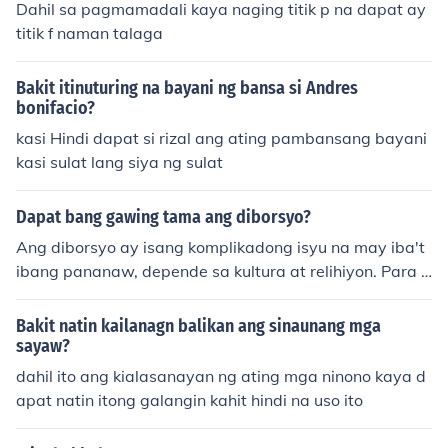
Dahil sa pagmamadali kaya naging titik p na dapat ay
titik f naman talaga
Bakit itinuturing na bayani ng bansa si Andres
bonifacio?
kasi Hindi dapat si rizal ang ating pambansang bayani
kasi sulat lang siya ng sulat
Dapat bang gawing tama ang diborsyo?
Ang diborsyo ay isang komplikadong isyu na may iba't
ibang pananaw, depende sa kultura at relihiyon. Para s
a ilan, maaaring ito ay isang kinakailangang hakbang u
pang makamit ang kapayapaan at kaligayahan, lalo n
Bakit natin kailanagn balikan ang sinaunang mga
a kung ang relasyon ay puno ng hidwaan o pang-aabu
sayaw?
so. Sa kabilang banda, may mga naniniwala na ang pa
dahil ito ang kialasanayan ng ating mga ninono kaya d
g-aasawa ay dapat ipaglaban at hindi basta-basta bit
apat natin itong galangin kahit hindi na uso ito
awan. Sa huli, ang pagiging &quot;tama&quot; ng dibo
rsyo ay nakasalalay sa mga indibidwal na sitwasyon a