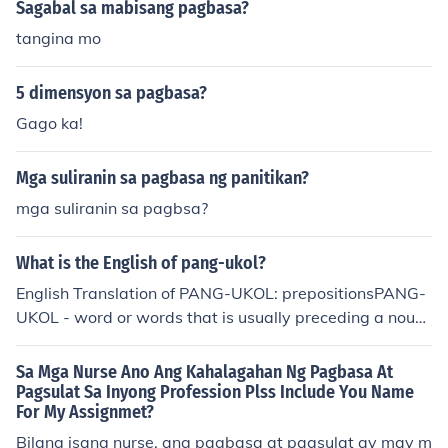
Sagabal sa mabisang pagbasa?
masyadong nagpopokus sa bawat detalye, kadalasan
g ginagamit ito sa pag-scan ng mga materyales.
tangina mo
5 dimensyon sa pagbasa?
Gago ka!
Mga suliranin sa pagbasa ng panitikan?
mga suliranin sa pagbsa?
What is the English of pang-ukol?
English Translation of PANG-UKOL: prepositionsPANG-
UKOL - word or words that is usually preceding a noun
or pronoun giving a relation to another word/s in the sen
tence.The Pang-ukol are : ni/nina, kay/kina, laban kay, la
Sa Mga Nurse Ano Ang Kahalagahan Ng Pagbasa At
ban sa, ayon kay, ayon sa, para kay, para sa, tungkol k
Pagsulat Sa Inyong Profession Plss Include You Name
For My Assignmet?
ay/ ukol kay, tungkol sa/ ukol sa, hinggil kay, hinggil sa,
alinsunod kay, alinsunod saEXAMPLES:1. ni lolo2. nina L
Bilang isang nurse, ang pagbasa at pagsulat ay may m