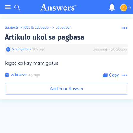
0
Subjects
>
Jobs & Education
>
Education
Artikulo ukol sa pagbasa
Anonymous
∙
10
y
ago
Updated:
12/23/2022
lagot ka kay mam gatus
Wiki User
∙
10
y
ago
Copy
Add Your Answer