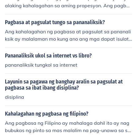
iza, Anna at Olib3. laban kay Arroyo4. laban sa panini
alaking kahalagahan sa aming propesyon. Ang pagbas
wala ng pamahalaan5. ayon kay Pinoy6. ayon sa mga
a ay tumutulong sa amin na maunawaan ang mga med
ulat7. para kay Aling Haidi8. para sa ikauunlad ng bay
ical records, protocols, at mga bagong impormasyon uk
Pagbasa at pagsulat tungo sa pananaliksik?
an
ol sa kalusugan. Samantalang ang pagsulat ay mahala
Ang kahalagahan ng pagbasa at pagsulat sa pananali
ga sa tamang dokumentasyon ng mga pasyente, na na
ksik ay malalaman mo kung ano ang mga dapat isulat
gsisiguro ng maayos na komunikasyon sa mga kasama
sa iyong sanaysay. hahahaha :P
han at nagbibigay ng batayan para sa mga desisyon s
Pananaliksik ukol sa internet vs libro?
a pangangalaga. Sa kabuuan, ang mga kasanayang it
o ay nakakatulong upang mapabuti ang kalidad ng pan
pananaliksik tungkol sa internet
gangalaga sa mga pasyente. [Iyong Pangalan]
Layunin sa pagawa ng banghay aralin sa pagsulat at
pagbasa sa ibat ibang disiplina?
disiplina
Kahalagahan ng pagbasa ng filipino?
Ang pagbasa ng Filipino ay mahalaga dahil ito ay nag
bubukas ng pinto sa mas malalim na pag-unawa sa sa