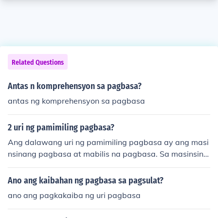
Related Questions
Antas n komprehensyon sa pagbasa?
antas ng komprehensyon sa pagbasa
2 uri ng pamimiling pagbasa?
Ang dalawang uri ng pamimiling pagbasa ay ang masi
nsinang pagbasa at mabilis na pagbasa. Sa masinsina
ng pagbasa, ang layunin ay maunawaan ang nilalama
n ng teksto nang detalyado, karaniwang ginagamit ito
Ano ang kaibahan ng pagbasa sa pagsulat?
sa mga akademikong gawain. Sa kabilang banda, ang
ano ang pagkakaiba ng uri pagbasa
mabilis na pagbasa ay nakatuon sa pagkuha ng pangu
nahing ideya o impormasyon mula sa teksto nang hindi