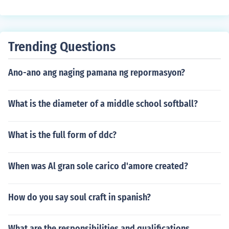
riling kultura at kasaysayan. Sa pamamagitan ng pagb
asa, naipapahayag ang mga saloobin, ideya, at karana
san ng mga Pilipino, na nagiging daan sa pagpapalaw
ak ng pananaw. Bukod dito, ang pagbasa ay nakatutul
Trending Questions
ong sa pag-unlad ng kasanayan sa wika at kritikal na p
ag-iisip, na mahalaga sa pang-araw-araw na buhay. S
Ano-ano ang naging pamana ng repormasyon?
a kabuuan, ang pagbasa ay isang makapangyarihang
kasangkapan para sa personal at sosyal na pag-unlad.
What is the diameter of a middle school softball?
What is the full form of ddc?
When was Al gran sole carico d'amore created?
How do you say soul craft in spanish?
What are the responsibilities and qualifications