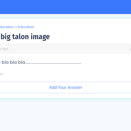
Education
>
Education
big talon image
y
ago
bla bla................................................
go
Add Your Answer