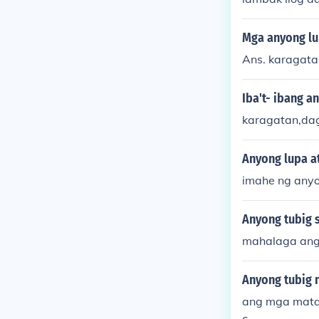
Mga anyong lu
Ans. karagata
Iba't- ibang a
karagatan,dag
Anyong lupa at
imahe ng anyo
Anyong tubig 
mahalaga ang 
Anyong tubig n
ang mga matat
c.