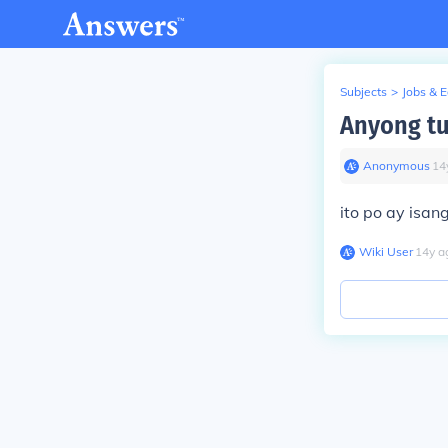
Subjects
>
Jobs & 
Anyong tu
Anonymous
∙
14
ito po ay isang bla 
Wiki User
∙
14
y
a