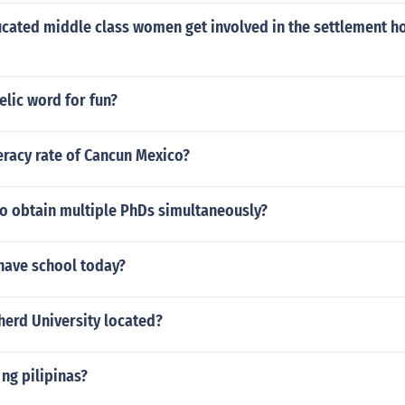
cated middle class women get involved in the settlement h
elic word for fun?
teracy rate of Cancun Mexico?
 to obtain multiple PhDs simultaneously?
have school today?
herd University located?
ng pilipinas?