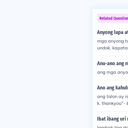
Related Questio
Anyong lupa a
mga anyong tu
undok, kapat
Anu-ano ang m
ang mga anyong
Ano ang kahul
ang talon ay 
k. thankyou"- b
Ibat ibang uri
lambak ilog d