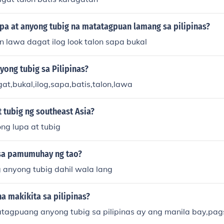
pa at anyong tubig na matatagpuan lamang sa pilipinas?
n lawa dagat ilog look talon sapa bukal
nyong tubig sa Pilipinas?
at,bukal,ilog,sapa,batis,talon,lawa
 tubig ng southeast Asia?
ng lupa at tubig
sa pamumuhay ng tao?
anyong tubig dahil wala lang
a makikita sa pilipinas?
agpuang anyong tubig sa pilipinas ay ang manila bay,pags