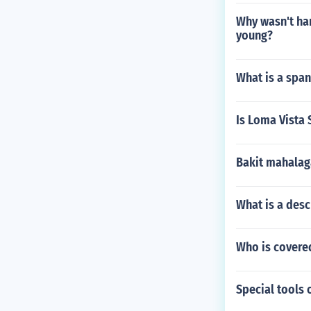
Why wasn't ha
young?
What is a span
Is Loma Vista
Bakit mahalag
What is a desc
Who is covere
Special tools