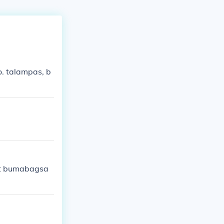
o. talampas, b
at bumabagsa