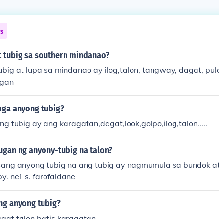
ns
t tubig sa southern mindanao?
big at lupa sa mindanao ay ilog,talon, tangway, dagat, pul
agan
ga anyong tubig?
 tubig ay ang karagatan,dagat,look,golpo,ilog,talon.....
ugan ng anyony-tubig na talon?
isang anyong tubig na ang tubig ay nagmumula sa bundok 
y. neil s. farofaldane
 ng anyong tubig?
agat talon batis karagatan