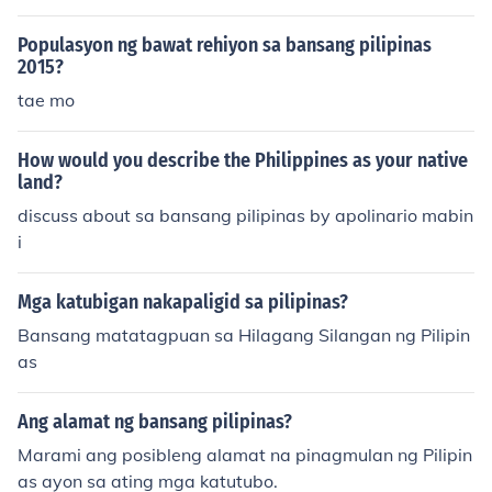
g bansang pilipinas
Populasyon ng bawat rehiyon sa bansang pilipinas
2015?
tae mo
How would you describe the Philippines as your native
land?
discuss about sa bansang pilipinas by apolinario mabin
i
Mga katubigan nakapaligid sa pilipinas?
Bansang matatagpuan sa Hilagang Silangan ng Pilipin
as
Ang alamat ng bansang pilipinas?
Marami ang posibleng alamat na pinagmulan ng Pilipin
as ayon sa ating mga katutubo.