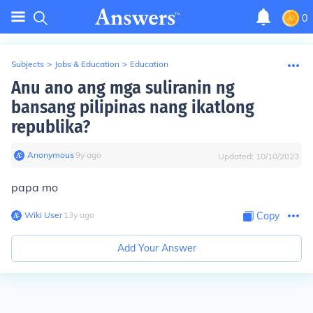
0
Subjects
>
Jobs & Education
>
Education
Anu ano ang mga suliranin ng
bansang pilipinas nang ikatlong
republika?
Anonymous
∙
9
y
ago
Updated:
10/10/2023
papa mo
Wiki User
∙
13
y
ago
Copy
Add Your Answer