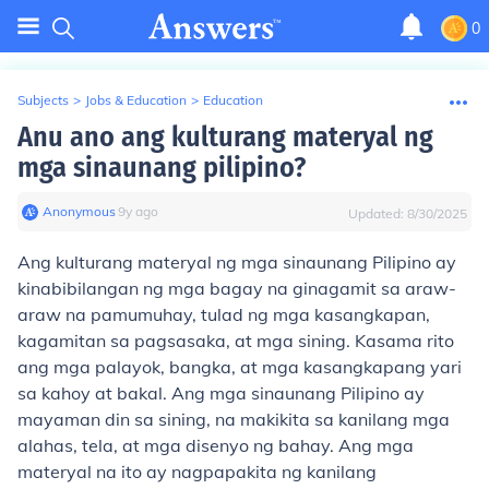
0
Subjects
>
Jobs & Education
>
Education
Anu ano ang kulturang materyal ng
mga sinaunang pilipino?
Anonymous
∙
9
y
ago
Updated:
8/30/2025
Ang kulturang materyal ng mga sinaunang Pilipino ay
kinabibilangan ng mga bagay na ginagamit sa araw-
araw na pamumuhay, tulad ng mga kasangkapan,
kagamitan sa pagsasaka, at mga sining. Kasama rito
ang mga palayok, bangka, at mga kasangkapang yari
sa kahoy at bakal. Ang mga sinaunang Pilipino ay
mayaman din sa sining, na makikita sa kanilang mga
alahas, tela, at mga disenyo ng bahay. Ang mga
materyal na ito ay nagpapakita ng kanilang