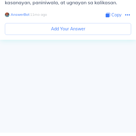
kasanayan, paniniwala, at ugnayan sa kalikasan.
AnswerBot
∙
11
mo
ago
Copy
Add Your Answer