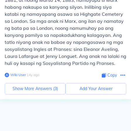
1881, at noong Marso 14, 1883, namayapa si Marx
habang nakaupo sa kanyang silyon. Inilibing siya
katabi ng namayapang asawa sa Highgate Cemetery
sa London. Sa mga anak ni Marx, ang ilan ay namatay
ng bata pa sa London, noong namumuhay pa ang
kanyang pamilya sa napakadukhang kalagayan. Ang
tatlo niyang anak na babae ay napangasawa ng mga
sosyalistang Ingles at Pranses: sina Eleanor Aveling,
Laura Lafargue at Jenny Longuet. Ang anak na lalaki ng
huli ay kasapi ng Sosyalistang Partido ng Pranses.
Wiki User
∙
14
y
ago
Copy
Show More Answers (
3
)
Add Your Answer