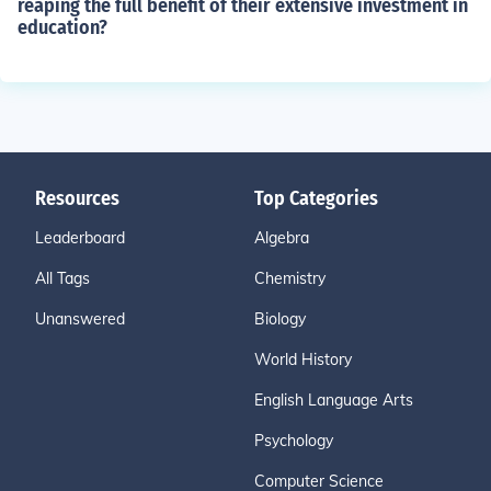
reaping the full benefit of their extensive investment in
education?
Resources
Top Categories
Leaderboard
Algebra
All Tags
Chemistry
Unanswered
Biology
World History
English Language Arts
Psychology
Computer Science