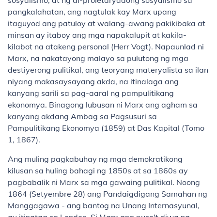
sosyalismo, at ng di-proletaryadong sosyalismo sa
pangkalahatan, ang nagtulak kay Marx upang
itaguyod ang patuloy at walang-awang pakikibaka at
minsan ay itaboy ang mga napakalupit at kakila-
kilabot na atakeng personal (Herr Vogt). Napaunlad ni
Marx, na nakatayong malayo sa pulutong ng mga
destiyerong pulitikal, ang teoryang materyalista sa ilan
niyang makasaysayang akda, na itinalaga ang
kanyang sarili sa pag-aaral ng pampulitikang
ekonomya. Binagong lubusan ni Marx ang agham sa
kanyang akdang Ambag sa Pagsusuri sa
Pampulitikang Ekonomya (1859) at Das Kapital (Tomo
1, 1867).
Ang muling pagkabuhay ng mga demokratikong
kilusan sa huling bahagi ng 1850s at sa 1860s ay
pagbabalik ni Marx sa mga gawaing pulitikal. Noong
1864 (Setyembre 28) ang Pandaigdigang Samahan ng
Manggagawa - ang bantog na Unang Internasyunal,