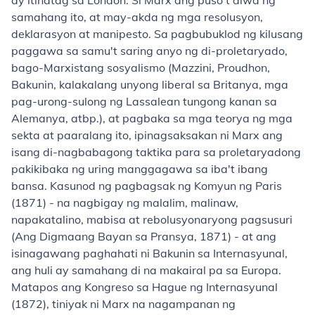
ay itinatag sa London. Si Marx ang puso't diwa ng
samahang ito, at may-akda ng mga resolusyon,
deklarasyon at manipesto. Sa pagbubuklod ng kilusang
paggawa sa samu't saring anyo ng di-proletaryado,
bago-Marxistang sosyalismo (Mazzini, Proudhon,
Bakunin, kalakalang unyong liberal sa Britanya, mga
pag-urong-sulong ng Lassalean tungong kanan sa
Alemanya, atbp.), at pagbaka sa mga teorya ng mga
sekta at paaralang ito, ipinagsaksakan ni Marx ang
isang di-nagbabagong taktika para sa proletaryadong
pakikibaka ng uring manggagawa sa iba't ibang
bansa. Kasunod ng pagbagsak ng Komyun ng Paris
(1871) - na nagbigay ng malalim, malinaw,
napakatalino, mabisa at rebolusyonaryong pagsusuri
(Ang Digmaang Bayan sa Pransya, 1871) - at ang
isinagawang paghahati ni Bakunin sa Internasyunal,
ang huli ay samahang di na makairal pa sa Europa.
Matapos ang Kongreso sa Hague ng Internasyunal
(1872), tiniyak ni Marx na nagampanan ng