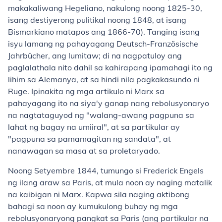
makakaliwang Hegeliano, nakulong noong 1825-30,
isang destiyerong pulitikal noong 1848, at isang
Bismarkiano matapos ang 1866-70). Tanging isang
isyu lamang ng pahayagang Deutsch-Französische
Jahrbücher, ang lumitaw; di na nagpatuloy ang
paglalathala nito dahil sa kahirapang ipamahagi ito ng
lihim sa Alemanya, at sa hindi nila pagkakasundo ni
Ruge. Ipinakita ng mga artikulo ni Marx sa
pahayagang ito na siya'y ganap nang rebolusyonaryo
na nagtataguyod ng "walang-awang pagpuna sa
lahat ng bagay na umiiral", at sa partikular ay
"pagpuna sa pamamagitan ng sandata", at
nanawagan sa masa at sa proletaryado.
Noong Setyembre 1844, tumungo si Frederick Engels
ng ilang araw sa Paris, at mula noon ay naging matalik
na kaibigan ni Marx. Kapwa sila naging aktibong
bahagi sa noon ay kumukulong buhay ng mga
rebolusyonaryong pangkat sa Paris (ang partikular na