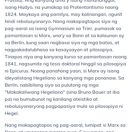
Prussia). Ang kanyang ama'y isang manananggol,
isang Hudyo, na yumakap sa Protentantismo noong
1824. Maykaya ang pamilya, may kalinangan, ngunit
hindi rebolusyonaryo. Nang makapagtapos siya ng
pag-aaral sa isang Gymnasium sa Trier, pumasok sa
pamantasan si Marx, una'y sa Bonn at sa kalaunan ay
sa Berlin, kung saan nagbasa siya ng mga batas, at
nagpakadalubhasa sa kasaysayan at pilosopiya.
Tinapos niya ang kanyang kurso sa pamantasan noong
1841, nagsumite ng tesis doktoral hinggil sa pilosopiya
ni Epicurus. Noong panahong yaon, si Marx ay isang
ideyalistang Hegeliano sa kanyang mga pananaw. Sa
Berlin, nabibilang siya sa pulutong ng mga
"Makakaliwang Hegeliano" (sina Bruno Bauer at iba
pa) na bumubunot ng kanilang ateistiko at
rebolusyonaryong pagpapasiya mula sa pilosopiya ni
Hegel.
Nang makapagtapos ng pag-aaral, lumipat si Marx sa