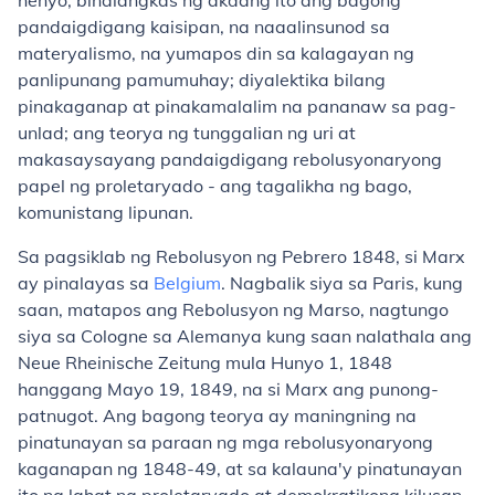
henyo, binalangkas ng akdang ito ang bagong
pandaigdigang kaisipan, na naaalinsunod sa
materyalismo, na yumapos din sa kalagayan ng
panlipunang pamumuhay; diyalektika bilang
pinakaganap at pinakamalalim na pananaw sa pag-
unlad; ang teorya ng tunggalian ng uri at
makasaysayang pandaigdigang rebolusyonaryong
papel ng proletaryado - ang tagalikha ng bago,
komunistang lipunan.
Sa pagsiklab ng Rebolusyon ng Pebrero 1848, si Marx
ay pinalayas sa
Belgium
. Nagbalik siya sa Paris, kung
saan, matapos ang Rebolusyon ng Marso, nagtungo
siya sa Cologne sa Alemanya kung saan nalathala ang
Neue Rheinische Zeitung mula Hunyo 1, 1848
hanggang Mayo 19, 1849, na si Marx ang punong-
patnugot. Ang bagong teorya ay maningning na
pinatunayan sa paraan ng mga rebolusyonaryong
kaganapan ng 1848-49, at sa kalauna'y pinatunayan