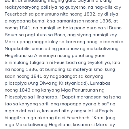
Bonn, at umaasang maging guro. Gayunman, ang
reaksyonaryong polisiya ng gubyerno, na nag-alis kay
Feuerbach sa pamumuno nito noong 1832, ay di siya
pinayagang bumalik sa pamantasan noong 1836, at
noong 1841, na pumigil sa bata pang guro na si Bruno
Bauer sa pagtuturo sa Bonn, ang siyang pumigil kay
Marx upang magpatuloy sa karerang pang-akademiko.
Napakabilis umunlad ng pananaw ng makakaliwang
Hegeliano sa Alemanya noong panahong yaon.
Sinimulang tuligsain ni Feuerbach ang teyolohiya, lalo
na noong 1836, at bumaling sa materyalismo, kung
saan noong 1841 ay nagpaangat sa kanyang
pilosopiya (Ang Diwa ng Kristyanidad). Lumabas
noong 1843 ang kanyang Mga Panuntunan ng
Pilosopiya sa Hinaharap. "Dapat maranasan ng isang
tao sa kanyang sarili ang mapagpalayang bisa" ng
mga aklat na ito, kasunod nito'y nagsulat si Engels
hinggil sa mga akdang ito ni Feuerbach. "Kami [ang
mga Makakaliwang Hegeliano, kasama si Marx] ay