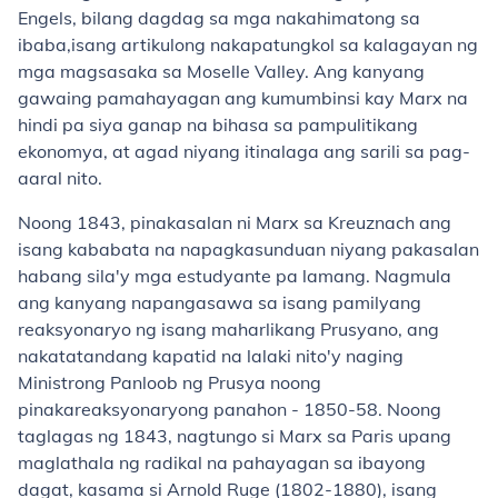
Engels, bilang dagdag sa mga nakahimatong sa
ibaba,isang artikulong nakapatungkol sa kalagayan ng
mga magsasaka sa Moselle Valley. Ang kanyang
gawaing pamahayagan ang kumumbinsi kay Marx na
hindi pa siya ganap na bihasa sa pampulitikang
ekonomya, at agad niyang itinalaga ang sarili sa pag-
aaral nito.
Noong 1843, pinakasalan ni Marx sa Kreuznach ang
isang kababata na napagkasunduan niyang pakasalan
habang sila'y mga estudyante pa lamang. Nagmula
ang kanyang napangasawa sa isang pamilyang
reaksyonaryo ng isang maharlikang Prusyano, ang
nakatatandang kapatid na lalaki nito'y naging
Ministrong Panloob ng Prusya noong
pinakareaksyonaryong panahon - 1850-58. Noong
taglagas ng 1843, nagtungo si Marx sa Paris upang
maglathala ng radikal na pahayagan sa ibayong
dagat, kasama si Arnold Ruge (1802-1880), isang