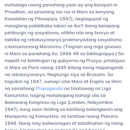
mahalaga noong panahong yaon ay ang kaisipan ni
Proudhon, na pinunang isa-isa ni Marx sa kanyang
Kasalatan ng Pilosopiya, 1847), nagtaguyod ng
masiglang pakikibaka laban sa iba't ibang kaisipang
petiburgis ng sosyalismo, nilikha nila ang teorya at
taktika ng rebolusyonaryo proletaryadong sosyalismo,
o komunismong Marxismo. (Tingnan ang mga ginawa
ni Marx sa panahong ito, 1844-48 sa bibliograpya.) Sa
mapilit na kahilingan ng gubyerno ng Prusya, pinalayas
si Marx sa Paris noong 1845 bilang isang mapanganib
na rebolusyonaryo. Nagtungo siya sa Brussels. Sa
tagsibol ng 1847, sumapi sina Marx at Engels sa lihim
na samahang
Propaganda
na tinatawag na Liga
Komunista; naging mahalagang bahagi sila sa
Ikalawang Kongreso ng Liga (London, Nobyembre
1847), kung saan hiniling sa kanilang balangkasin ang
Manipesto ng Komunista, na lumitaw noong Pebrero
1848. Nang may kaliwanagan at katalinuhan ng isang