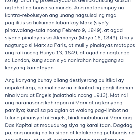
ito ng lahat ng proletaryado at demokratikong kilusan
ng lahat ng bansa sa mundo. Ang matagumpay na
kontra-rebolusyon ang unang nagsulsol ng mga
paglilitis sa hukuman laban kay Marx (siya'y
pinawalang-sala noong Pebrero 9, 1849), at agad
siyang pinalayas sa Alemanya (Mayo 16, 1849). Una'y
nagtungo si Marx sa Paris, at muli'y pinalayas matapos
ang rali noong Hunyo 13, 1849, at agad na nagtungo
sa London, kung saan siya nanirahan hanggang sa
kanyang kamatayan.
Ang kanyang buhay bilang destiyerong pulitikal ay
napakahirap, na malinaw na inilantad ng paglilihaman
nina Marx at Engels (nalathala noong 1913). Matindi
ang naranasang kahirapan ni Marx at ng kanyang
pamilya; kundi sa palagian at walang pag-iimbot na
tulong pinansyal ni Engels, hindi mabubuo ni Marx ang
Das Kapital at madudurog siya ng karalitaan. Dagdag
pa, ang nanaig na kaisipan at kalakarang petiburgis na