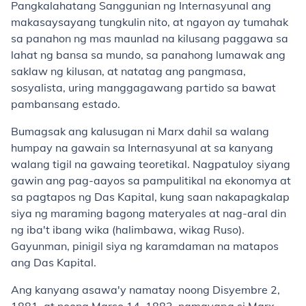
Pangkalahatang Sanggunian ng Internasyunal ang
makasaysayang tungkulin nito, at ngayon ay tumahak
sa panahon ng mas maunlad na kilusang paggawa sa
lahat ng bansa sa mundo, sa panahong lumawak ang
saklaw ng kilusan, at natatag ang pangmasa,
sosyalista, uring manggagawang partido sa bawat
pambansang estado.
Bumagsak ang kalusugan ni Marx dahil sa walang
humpay na gawain sa Internasyunal at sa kanyang
walang tigil na gawaing teoretikal. Nagpatuloy siyang
gawin ang pag-aayos sa pampulitikal na ekonomya at
sa pagtapos ng Das Kapital, kung saan nakapagkalap
siya ng maraming bagong materyales at nag-aral din
ng iba't ibang wika (halimbawa, wikag Ruso).
Gayunman, pinigil siya ng karamdaman na matapos
ang Das Kapital.
Ang kanyang asawa'y namatay noong Disyembre 2,