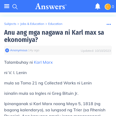
0
Subjects
>
Jobs & Education
>
Education
Anu ang mga nagawa ni Karl max sa
ekonomiya?
Anonymous
∙
14
y
ago
Updated:
10/10/2023
Talambuhay ni
Karl Marx
ni V. I. Lenin
mula sa Tomo 21 ng Collected Works ni Lenin
isinalin mula sa Ingles ni Greg Bituin Jr.
Ipinanganak si Karl Marx noong Mayo 5, 1818 (ng
bagong kalendaryo), sa lungsod ng Trier (sa Rhenish