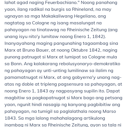
lahat agad naging Feuerbachiano." Noong panahong
yaon, ilang radikal na burgis sa Rhineland, na may
ugnayan sa mga Makakaliwang Hegeliano, ang
nagtatag sa Cologne ng isang masalungat na
pahayagan na tinatawag na Rheinische Zeitung (ang
unang isyu nito'y lumitaw noong Enero 1, 1842).
Inanyayahang maging pangunahing tagaambag sina
Marx at Bruno Bauer, at noong Oktubre 1842, naging
punong patnugot si Marx at lumipat sa Cologne mula
sa Bonn. Ang kalakarang rebolusyonaryo-demokratiko
ng pahayagan ay unti-unting lumilinaw sa ilalim ng
pamamatnugot ni Marx, at ang gobyerno'y unang nag-
atas ng doble at tripleng pagsensura sa pahayagan, at
noong Enero 1, 1843 ay nagpasyang supilin ito. Dapat
magbitiw sa pagkapatnugot si Marx bago ang petsang
yaon, ngunit hindi nasagip ng kanyang pagbibitiw ang
pahayagan, na tumigil sa paglalathala noong Marso
1843. Sa mga lalong mahahalagang artikulong
inambag ni Marx sa Rheinische Zeitung, ayon sa tala ni