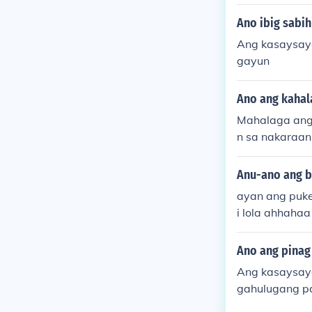
inspirasyon s
Ano ibig sabih
Ang kasaysaya
gayun
Ano ang kahal
Mahalaga ang
n sa nakaraa
pekto sa kabu
Anu-ano ang b
ayan ang puke 
i lola ahhahaa
Ano ang pinag
Ang kasaysaya
gahulugang pa
min sa mga pa