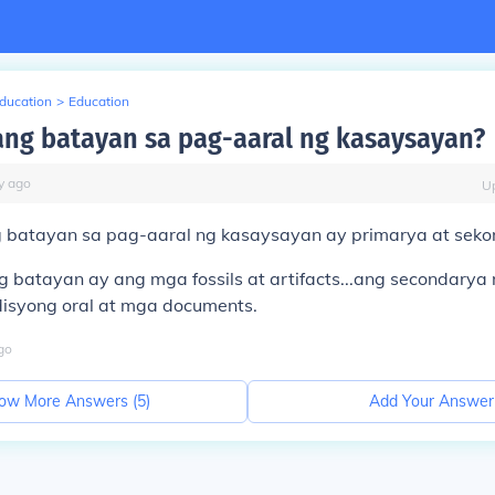
Education
>
Education
ng batayan sa pag-aaral ng kasaysayan?
y
ago
U
batayan sa pag-aaral ng kasaysayan ay primarya at sekon
g batayan ay ang mga fossils at artifacts...ang secondary
adisyong oral at mga documents.
go
ow More Answers (
5
)
Add Your Answer