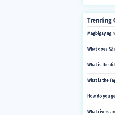
mga sinaunan
kasaysayan.
Trending 
Magbigay ng 
What does 愛 m
What is the d
What is the T
How do you ge
What rivers ar