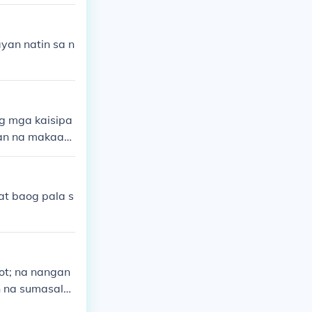
yan natin sa n
g mga kaisipa
ran na makaaa
at baog pala s
ot; na nangan
n na sumasala
politika. Ang