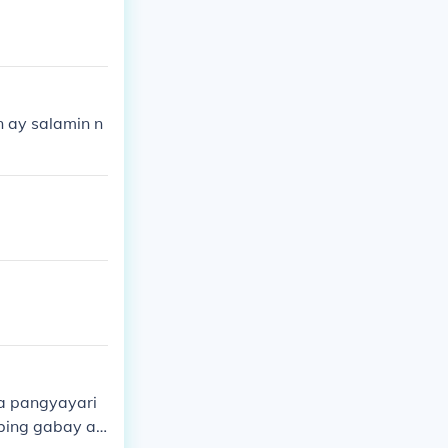
 ay salamin n
a pangyayari
bing gabay at