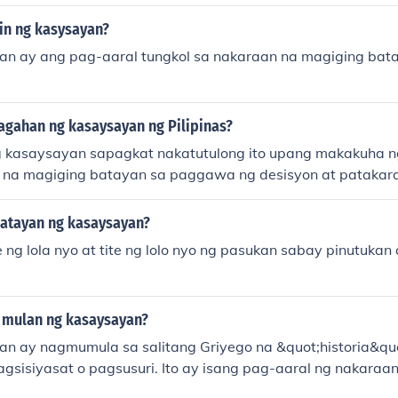
a mga kabiguang naganap o di kaya nama'y tagumpay.
in ng kasysayan?
n ay ang pag-aaral tungkol sa nakaraan na magiging bata
agahan ng kasaysayan ng Pilipinas?
 kasaysayan sapagkat nakatutulong ito upang makakuha n
n na magiging batayan sa paggawa ng desisyon at pataka
hayan ng bansa. - Aya Catubig
atayan ng kasaysayan?
ng lola nyo at tite ng lolo nyo ng pasukan sabay pinutukan 
 mulan ng kasaysayan?
n ay nagmumula sa salitang Griyego na &quot;historia&qu
gsisiyasat o pagsusuri. Ito ay isang pag-aaral ng nakaraa
ngyayari, kaganapan, at pagbabago sa lipunan, kultura, at 