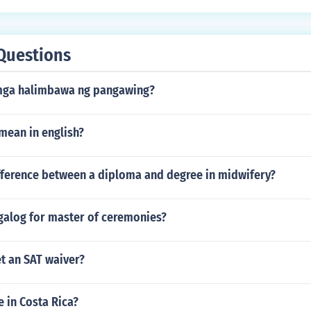
g tala, dokumento, at kwento ay nagiging batayan para 
Questions
mga halimbawa ng pangawing?
ean in english?
ifference between a diploma and degree in midwifery?
agalog for master of ceremonies?
t an SAT waiver?
e in Costa Rica?