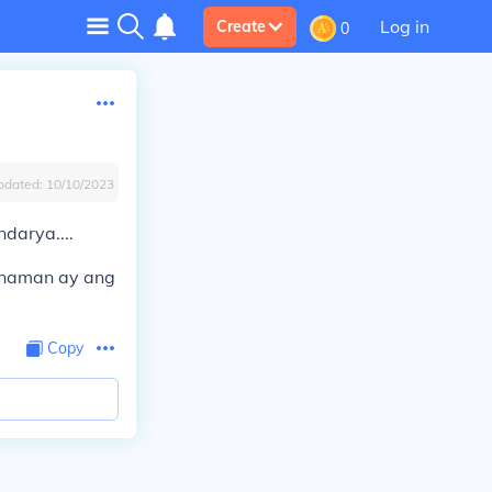
Log in
Create
0
pdated:
10/10/2023
darya....
a naman ay ang
Copy