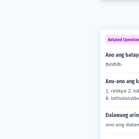
Related Questio
Ano ang batay
fbhfhfh
Anu-ano ang k
1. relikya 2. 
6. lathalain/
Dalawang urin
ano ang dala