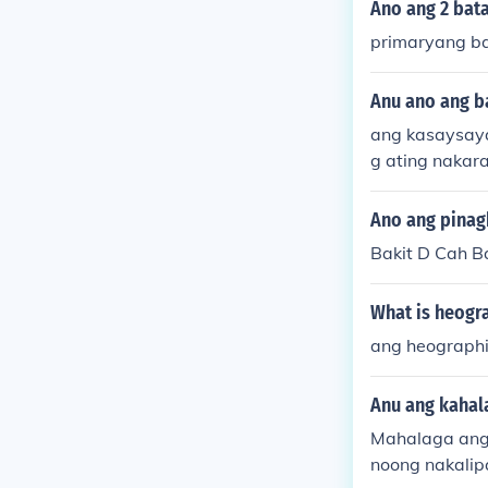
Ano ang 2 bat
primaryang b
Anu ano ang b
ang kasaysaya
g ating nakar
Ano ang pinag
Bakit D Cah B
What is heogr
ang heographi
Anu ang kahal
Mahalaga ang 
noong nakali