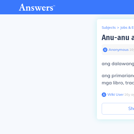
Subjects
>
Jobs & 
Anu-anu a
Anonymous
∙
16
ang dalawang 
ang primarian
mga libro, tr
Wiki User
∙
16
y
a
Sh