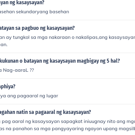
ayan ng kasaysayan?
asehan sekundaryang basehan
atayan sa pagbuo ng kasaysayan?
n ay tungkol sa mga nakaraan o nakalipas,ang kasaysayan
aan.
kukunan o batayan ng kasaysayan magbigay ng 5 hal?
a Nag-aaraL ??
aphiya?
ya ang pagaaral ng lugar
agahan natin sa pagaaral ng kasaysayan?
pag aaral ng kasaysayan sapagkat iniuugnay nito ang mg
pas na panahon sa mga pangyayaring ngayon upang magsil