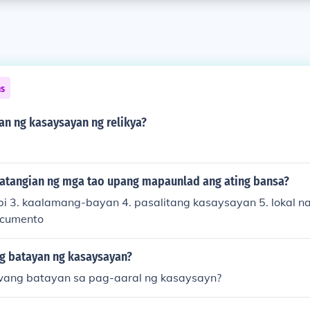
ns
an ng kasaysayan ng relikya?
atangian ng mga tao upang mapaunlad ang ating bansa?
labi 3. kaalamang-bayan 4. pasalitang kasaysayan 5. lokal 
documento
g batayan ng kasaysayan?
wang batayan sa pag-aaral ng kasaysayn?