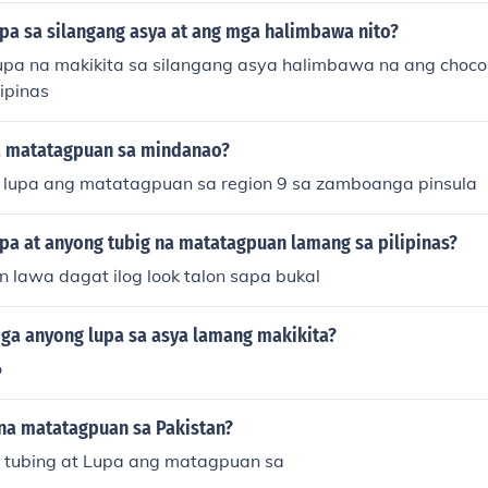
pa sa silangang asya at ang mga halimbawa nito?
pa na makikita sa silangang asya halimbawa na ang chocolat
lipinas
a matatagpuan sa mindanao?
lupa ang matatagpuan sa region 9 sa zamboanga pinsula
pa at anyong tubig na matatagpuan lamang sa pilipinas?
n lawa dagat ilog look talon sapa bukal
ga anyong lupa sa asya lamang makikita?
o
na matatagpuan sa Pakistan?
 tubing at Lupa ang matagpuan sa