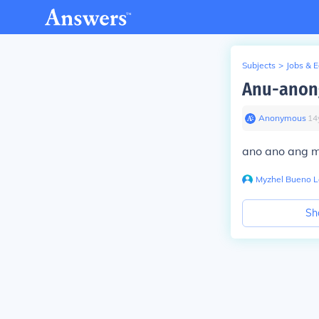
Subjects
>
Jobs & 
Anu-anong
Anonymous
∙
14
ano ano ang 
Myzhel Bueno 
Sh