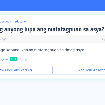
Education
>
Education
 anyong lupa ang matatagpuan sa asya?
y
ago
U
mga kabundukan na matatagpuan sa timog asya
Laguyo
∙
∙
4
y
ago
Lvl
2
ow More Answers (
2
)
Add Your Answer