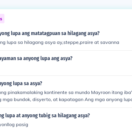
ns
ong lupa ang matatagpuan sa hilagang asya?
g lupa sa hilagang asya ay,steppe,praire at savanna
yaman sa anyong lupa ang asya?
nyong lupa sa asya?
ng pinakamalaking kontinente sa mundo Mayroon itong iba'
ng mga bundok, disyerto, at kapatagan Ang mga anyong lup
suporta sa buhay ng mga taong naninirahan dito Sa kanil
nay na kamangha-mangha ang mga anyong lupa sa Asya.
g lupa at anyong tubig sa hilagang asya?
onIlog pasig