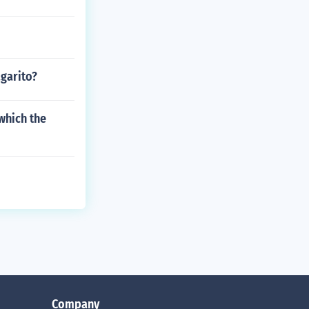
garito?
which the
Company