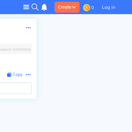
Log in
Create
0
pdated:
10/10/2023
Copy