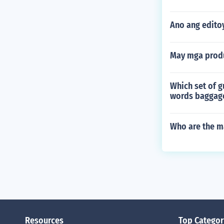
Ano ang edito
May mga produ
Which set of g
words baggage
Who are the ma
Resources
Top Categor