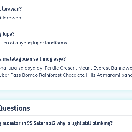
t larawan?
at larawam
g lupa?
ation of anyong lupa: landforms
a matatagpuan sa timog asya?
g lupa sa asya ay: Fertile Cresent Mount Everest Bannawe 
ber Pass Borneo Rainforest Chocolate Hills At marami pang 
Questions
 radiator in 95 Saturn sl2 why is light still blinking?