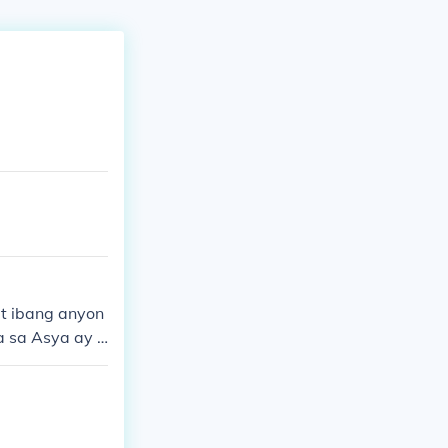
t ibang anyon
a sa Asya ay n
ang kagandahan