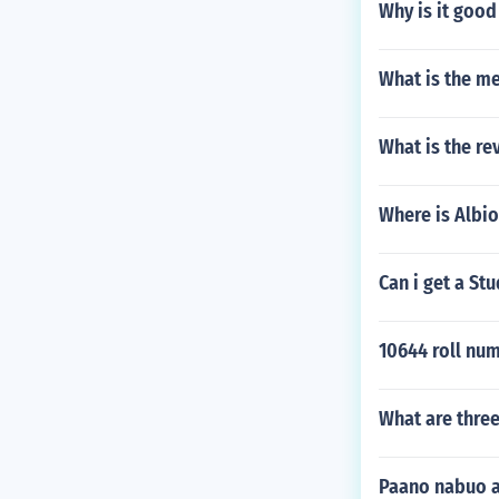
Why is it good
What is the m
What is the re
Where is Albio
Can i get a St
10644 roll nu
What are thre
Paano nabuo a