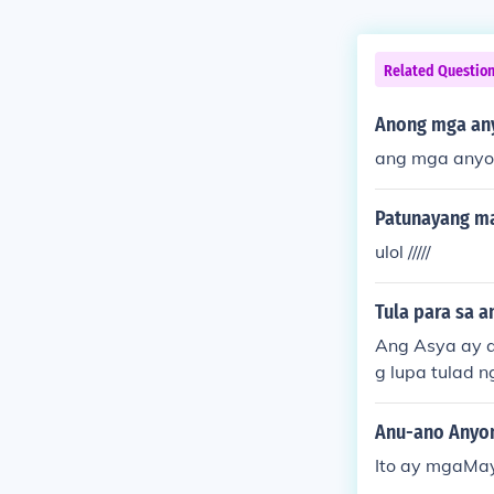
Related Questio
Anong mga any
ang mga anyon
Patunayang ma
ulol /////
Tula para sa a
Ang Asya ay a
g lupa tulad 
agbibigay ng 
at yaman, tu
Anu-ano Anyon
Ito ay mgaMay