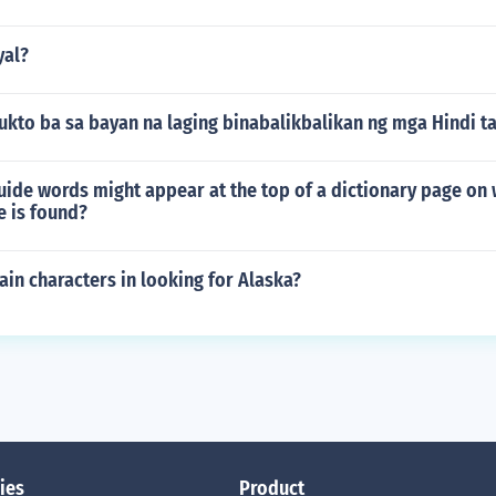
yal?
kto ba sa bayan na laging binabalikbalikan ng mga Hindi ta
uide words might appear at the top of a dictionary page on 
 is found?
in characters in looking for Alaska?
ies
Product