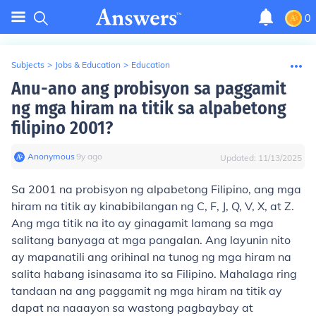
0
Subjects
>
Jobs & Education
>
Education
Anu-ano ang probisyon sa paggamit
ng mga hiram na titik sa alpabetong
filipino 2001?
Anonymous
∙
9
y
ago
Updated:
11/13/2025
Sa 2001 na probisyon ng alpabetong Filipino, ang mga
hiram na titik ay kinabibilangan ng C, F, J, Q, V, X, at Z.
Ang mga titik na ito ay ginagamit lamang sa mga
salitang banyaga at mga pangalan. Ang layunin nito
ay mapanatili ang orihinal na tunog ng mga hiram na
salita habang isinasama ito sa Filipino. Mahalaga ring
tandaan na ang paggamit ng mga hiram na titik ay
dapat na naaayon sa wastong pagbaybay at