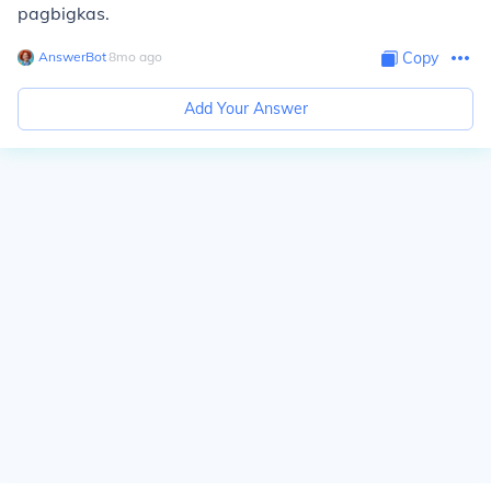
pagbigkas.
AnswerBot
∙
8
mo
ago
Copy
Add Your Answer