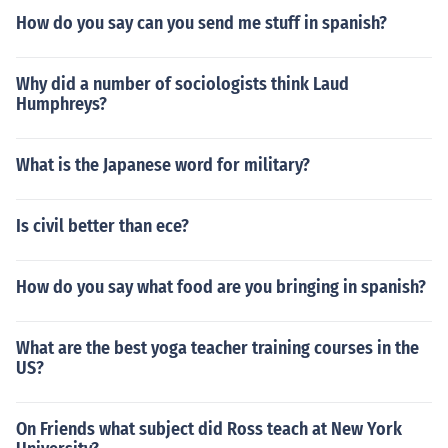
agrerepresinta karton na pusoKonotasyon: Ito ay simbo
How do you say can you send me stuff in spanish?
lo ng pagmamahal at pag-ibigkonatasyon-si adrian ay
may TENGANG KAWALIako ay may PUSONG MAMON
Why did a number of sociologists think Laud
si nanay ang ILAW ng tahanansi tatay ang HALIGI ng t
Humphreys?
ahanannasa PAA na ang buhay ng aking lola!
What is the Japanese word for military?
Is civil better than ece?
How do you say what food are you bringing in spanish?
What are the best yoga teacher training courses in the
US?
On Friends what subject did Ross teach at New York