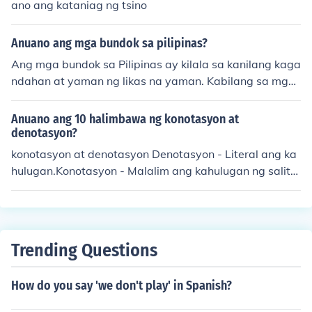
ano ang kataniag ng tsino
Anuano ang mga bundok sa pilipinas?
Ang mga bundok sa Pilipinas ay kilala sa kanilang kaga
ndahan at yaman ng likas na yaman. Kabilang sa mga
tanyag na bundok ang Bundok Apo, ang pinakamataas
na bundok sa bansa, at ang Bundok Pulag, na sikat sa
Anuano ang 10 halimbawa ng konotasyon at
mga sea of clouds. Marami sa mga bundok na ito ang p
denotasyon?
aborito ng mga mahilig mag-hiking at iba pang outdoor
konotasyon at denotasyon Denotasyon - Literal ang ka
activities. Ang mga bundok din ay tahanan ng iba't iba
hulugan.Konotasyon - Malalim ang kahulugan ng salita.
ng uri ng hayop at halaman, na nag-aambag sa biodiv
DEnotasyon - inaalis ang tae sa toilet (MALINGSAGOT)
ersity ng bansa.
KOnotasyon- binabalik ang tae galing sa toilet (MALIN
GSAGOT)Mga halimbawa ng Konotasyon at denotasyo
n:1. PULANG ROSAS:Denotasyon: pulang Rosas na ma
Trending Questions
y berdeng dahonKonotasyon : Ito ay simbolo ang passi
on at pag-ibig2. KRUSDenotasyon: Ang kayumanging k
How do you say 'we don't play' in Spanish?
rusKonotasyon: Ito ay simbolo ng relihiyon3. ang litrato
ng pusoKaragdagang Kasagutan:Denotasyon: ito ay n