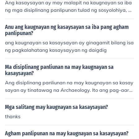
Ang kasaysayan ay may malapit na kaugnayan sa iba
nakaraan na nakakaapekto sa kasalukuyang lipunan. A
ng mga disiplinang panlipunan tulad ng sosyolohiya, an
ng pagsusuri at interpretasyon ng kasaysayan ay mah
tropolohiya, at ekonomiks. Sa pamamagitan ng pag-aa
alaga sa pagpapatatag ng identidad, pag-unawa sa
ral ng kasaysayan, nauunawaan natin ang mga kontek
Anu ang kaugnayan ng kasaysayan sa iba pang agham
mga suliraning panlipunan, at pagtuturo ng mga aral m
sto at pag-unlad ng mga lipunan at kultura, na nagpap
panlipunan?
ula sa nakaraan.
alalim sa ating kaalaman sa mga estruktura ng lipunan
ang kaugnayan sa kasaysayan ay ginagamit bilang isa
at relasyon ng tao. Ang mga datos at kaganapan mula
ng pagkalahatang kasaysayyan ng daigdig
sa kasaysayan ay nagbibigay ng batayan para sa pag
susuri ng mga kasalukuyang isyu at hamon sa lipunan.
Ma disiplinang panliunan na may kaugnayan sa
Sa ganitong paraan, ang kasaysayan ay nagsisilbing p
kasaysayan?
undasyon para sa mas malalim na pag-unawa sa mga
Ang disiplinang panliunan na may kaugnayan sa kasay
dinamika ng tao at lipunan.
sayan ay tinatawag na Archaeology. Ito ang pag-aaral
ng mga artifact, lugar, at iba pang ebidensya ng nakar
aan upang maunawaan at mabigyan ng konteksto ang
Mga salitang may kaugnayan sa kasaysayan?
mga nakalipas na kultura at lipunan. Ang archaeology
thanks
ay mahalagang paraan upang maipakita ang kahalag
ahan ng kasaysayan sa ating kasalukuyan.
Agham panlipunan na may kaugnayan sa kasaysayan?