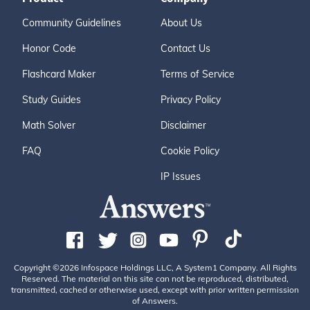
Community Guidelines
About Us
Honor Code
Contact Us
Flashcard Maker
Terms of Service
Study Guides
Privacy Policy
Math Solver
Disclaimer
FAQ
Cookie Policy
IP Issues
Copyright ©2026 Infospace Holdings LLC, A System1 Company. All Rights
Reserved. The material on this site can not be reproduced, distributed,
transmitted, cached or otherwise used, except with prior written permission
of Answers.