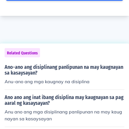
Related Questions
Ano-ano ang disiplinang panlipunan na may kaugnayan
sa kasaysayan?
Anu-ano ang mga kaugnay na disiplina
Ano ano ang inat ibang disiplina may kaugnayan sa pag
aaral ng kasaysayan?
Anu ano ang mga disiplinang panlipunan na may kaug
nayan sa kasaysayan