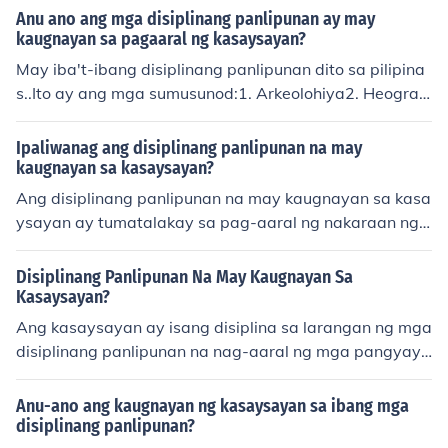
Anu ano ang mga disiplinang panlipunan ay may
kaugnayan sa pagaaral ng kasaysayan?
May iba't-ibang disiplinang panlipunan dito sa pilipina
s..Ito ay ang mga sumusunod:1. Arkeolohiya2. Heograp
iya3. Siyensa ng pulitikal4. Ekonomiks5. Antropolohiya
6. Sosyolohiya
Ipaliwanag ang disiplinang panlipunan na may
kaugnayan sa kasaysayan?
Ang disiplinang panlipunan na may kaugnayan sa kasa
ysayan ay tumatalakay sa pag-aaral ng nakaraan ng li
punan at kung paano ito nakakaapekto sa kasalukuyan
g kalagayan ng mga tao. Layunin nito ang pag-unawa
Disiplinang Panlipunan Na May Kaugnayan Sa
sa mga pangyayari at proseso na nagbunsod ng pagb
Kasaysayan?
abago at pag-unlad sa lipunan. Kasama sa disiplinang
Ang kasaysayan ay isang disiplina sa larangan ng mga
ito ang pag-aaral ng mga kaganapan, institusyon, at m
disiplinang panlipunan na nag-aaral ng mga pangyaya
ga tao sa kasaysayan upang makapagbigay-liwanag
ri at phenomenon sa nakaraan upang maunawaan ang
sa mga isyu at suliranin ng kasalukuyan.
pag-unlad ng lipunan at kultura. Ito ay mahalagang sa
Anu-ano ang kaugnayan ng kasaysayan sa ibang mga
ngay ng kasaysayan dahil nagbibigay daan sa pag-aa
disiplinang panlipunan?
ral at pag-unawa sa mga pangyayari at kabatiran ng