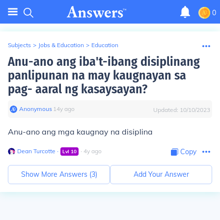
0
Subjects
>
Jobs & Education
>
Education
Anu-ano ang iba't-ibang disiplinang
panlipunan na may kaugnayan sa
pag- aaral ng kasaysayan?
Anonymous
∙
14
y
ago
Updated:
10/10/2023
Anu-ano ang mga kaugnay na disiplina
Dean Turcotte
∙
∙
4
y
ago
Copy
Lvl
10
Show More Answers (
3
)
Add Your Answer