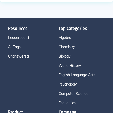
Resources
Top Categories
Leaderboard
Algebra
All Tags
Chemistry
Unanswered
Biology
World History
English Language Arts
Psychology
Computer Science
Economics
Product
Company