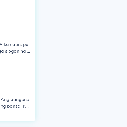
ika natin, pa
a slogan na it
kaisa bilang m
ng sariling wi
o. Ang panguna
a ng bansa. Ka
cano, Hiligayn
a nagsisilbin