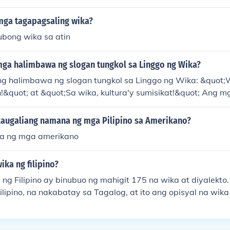
mga tagapagsaling wika?
ubong wika sa atin
ga halimbawa ng slogan tungkol sa Linggo ng Wika?
ang halimbawa ng slogan tungkol sa Linggo ng Wika: &quot;W
!&quot; at &quot;Sa wika, kultura'y sumisikat!&quot; Ang mg
ayag ng kahalagahan ng wika sa ating identidad at pagka
Ang Linggo ng Wika ay pagkakataon upang ipagmalaki ang ati
augaliang namana ng mga Pilipino sa Amerikano?
ka ng mga amerikano
ka ng filipino?
ng Filipino ay binubuo ng mahigit 175 na wika at diyalekt
ilipino, na nakabatay sa Tagalog, at ito ang opisyal na wik
to ang iba pang mga pangunahing wika tulad ng Cebuano, Ilo
 Ang bawat rehiyon sa Pilipinas ay may kani-kaniyang wika n
nilang kultura at pagkakakilanlan.