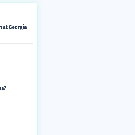
on at Georgia
na?