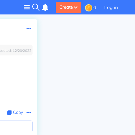
Log in
Create
0
pdated:
12/20/2022
Copy