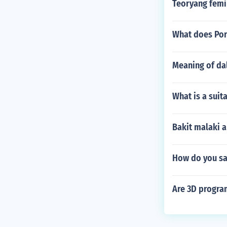
Teoryang femi
What does Por
Meaning of da
What is a suit
Bakit malaki 
How do you say
Are 3D progra