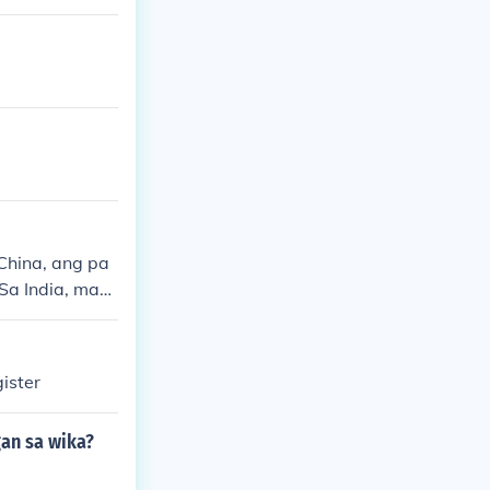
China, ang pa
Sa India, mayr
wika. Sa Pilipi
ng mga lokal n
ister
an sa wika?