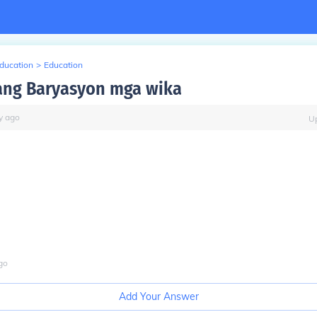
Education
>
Education
ang Baryasyon mga wika
y
ago
U
go
Add Your Answer