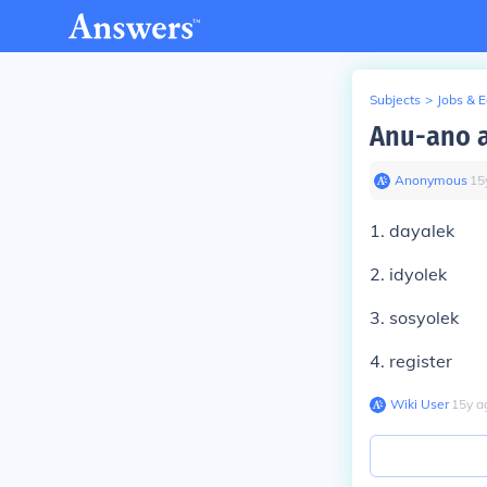
Subjects
>
Jobs & 
Anu-ano 
Anonymous
∙
15
1. dayalek
2. idyolek
3. sosyolek
4. register
Wiki User
∙
15
y
a