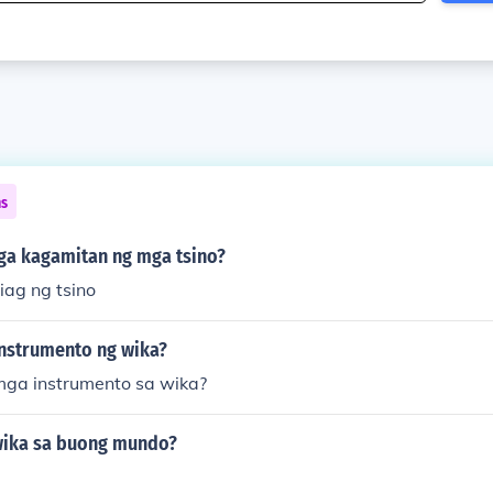
ns
a kagamitan ng mga tsino?
iag ng tsino
nstrumento ng wika?
ga instrumento sa wika?
wika sa buong mundo?