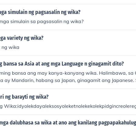
ga simulain ng pagsasalin ng wika?
mga simulain sa pagsasalin ng wika?
ga variety ng wika?
 ng wika
g bansa sa Asia at ang mga Language n ginagamit dito?
ming bansa ang may kanya-kanyang wika. Halimbawa, sa 
a ay Mandarin, habang sa Japan, ginagamit ang Japanese. 
120 na wika, ngunit ang Hindi at English ang mga opisyal na 
pangunahing wika ay Filipino at English, kasama ang iba pa
i ng barayti ng wika?
g Cebuano at Ilocano.
g Wika:idyolekdayaleksosyoleketnolekekolekpidgincreolereg
 mga dalubhasa sa wika at ano ang kanilang pagpapakahulug