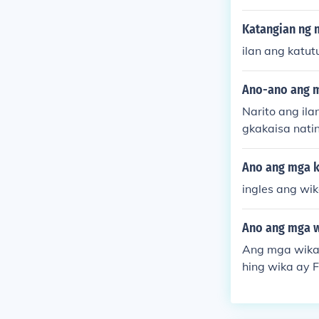
Katangian ng 
ilan ang katut
Ano-ano ang m
Narito ang il
gkakaisa natin
o ay nagpapah
ga Pilipino. 
Ano ang mga k
ka at kultura.
ingles ang wi
Ano ang mga wi
Ang mga wika 
hing wika ay F
bilang din di
on, at Waray.
g bahagi ng ka