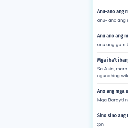
Anu-ano ang m
anu- ano ang 
Anu ano ang m
anu ang gamit
Mga iba't iban
Sa Asia, mara
ngunahing wik
oong higit sa 
nas, ang mga 
Ano ang mga ur
a wika tulad n
Mga Barayti n
Sino sino ang
;pn