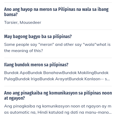
Ano ang hayop na meron sa Pilipinas na wala sa ibang
bansa?
Tarsier, Mousedeer
May bagong bagyo ba sa pilipinas?
Some people say "meron" and other say "wala"what is
the meaning of this?
Ilang bundok meron sa pilipinas?
Bundok ApoBundok BanahawBundok MakilingBundok
PulagBundok IrigaBundok ArayatBundok Kanlaon-- san
a nakatulong ako sainyo :))
Ano ang pinagkaiba ng komunikasyon sa pilipinas noon
at ngayon?
Ang pinagkaiba ng komunikasyon noon at ngayon ay m
as automatic na, Hindi katulad ng dati na manu-mano