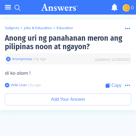
0
Subjects
>
Jobs & Education
>
Education
Anong uri ng panahanan meron ang
pilipinas noon at ngayon?
Anonymous
∙
13
y
ago
Updated:
12/16/2022
di ko alam !
Wiki User
∙
13
y
ago
Copy
Add Your Answer