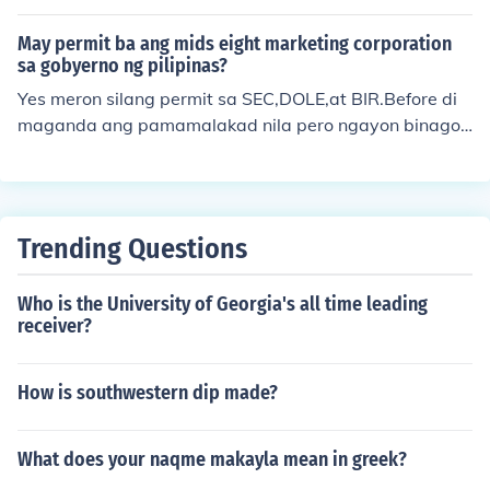
ang pagpapadala ng sulat. Mas pinabilis at pina Hi-Te
ch na.Dahil meron nang cellphone, internet, express deli
May permit ba ang mids eight marketing corporation
very, mas mapapabilis ang ating komunikasyon sa iban
sa gobyerno ng pilipinas?
g tao.Mas madali na tayong makikibalita sa anumang
Yes meron silang permit sa SEC,DOLE,at BIR.Before di
maaring mangyaro o maganap sa kapaligiran :)
maganda ang pamamalakad nila pero ngayon binago
na ang system nila sa pamamalakad.Ang 500 ay accre
ditation for ID at for life insurance.Kailangan hardworki
ng kalang dun para kumita ka malaki.
Trending Questions
Who is the University of Georgia's all time leading
receiver?
How is southwestern dip made?
What does your naqme makayla mean in greek?