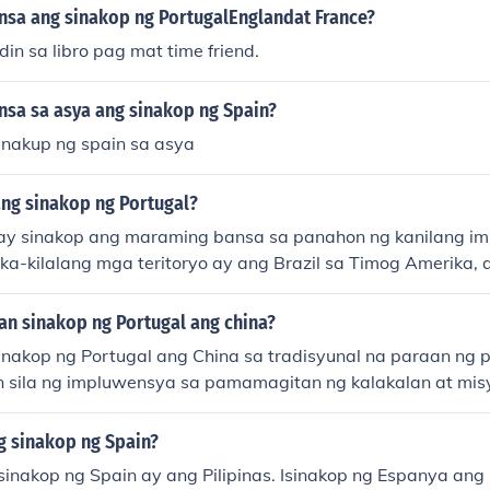
sa ang sinakop ng PortugalEnglandat France?
n sa libro pag mat time friend.
sa sa asya ang sinakop ng Spain?
inakup ng spain sa asya
ng sinakop ng Portugal?
ay sinakop ang maraming bansa sa panahon ng kanilang im
ka-kilalang mga teritoryo ay ang Brazil sa Timog Amerika, 
ulad ng Angola at Mozambique, at ilang mga isla sa Asya tul
ilang pananakop ay nagtagal mula sa ika-15 siglo hanggang
an sinakop ng Portugal ang china?
gitan ng mga teritoryong ito, nagkaroon ang Portugal ng m
sinakop ng Portugal ang China sa tradisyunal na paraan ng
ura, wika, at kalakalan sa mga rehiyon na ito.
n sila ng impluwensya sa pamamagitan ng kalakalan at mis
a-16 na siglo, itinatag ng Portugal ang mga trading post, t
 mahalagang sentro ng kalakalan sa Asya. Sa pamamagita
 sinakop ng Spain?
matikong ugnayan, nagkaroon sila ng kontrol sa ilang mga t
inakop ng Spain ay ang Pilipinas. Isinakop ng Espanya ang 
g kasaysayan ng China, ngunit hindi ito isang direktang pa