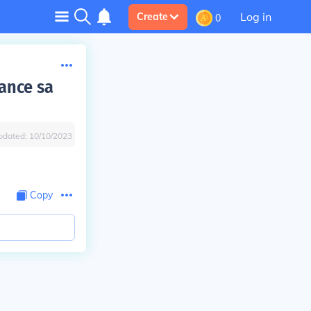
Log in
Create
0
ance sa
pdated:
10/10/2023
.
Copy