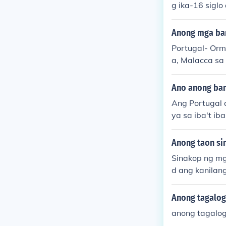
g ika-16 siglo
sa.
siglo. Ang pa
lihiyon, at lip
Anong mga ban
Portugal- Ormu
a, Malacca sa
yon) France- 
Ano anong ban
Ang Portugal 
ya sa iba't i
bansang nasak
Asya. Ang kan
Anong taon si
ka, at ekonom
Sinakop ng mg
d ang kanilan
andaigdig. Sa
ahagi ng ban
Anong tagalog 
sa mga tao sa
anong tagalog