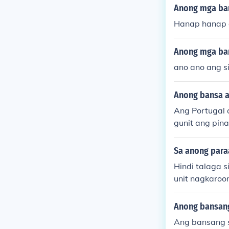
Anong mga ban
Hanap hanap di
Anong mga ban
ano ano ang s
Anong bansa a
Ang Portugal 
gunit ang pina
gi ng Africa t
ndia. Ang kan
Sa anong para
lo. Sa pamama
Hindi talaga 
wensya sa kult
unit nagkaroo
idad. Noong ik
ao, na naging
Anong bansang
nduan at diplo
Ang bansang s
ging bahagi n