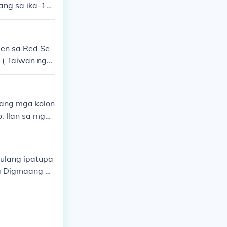
gang sa ika-19
sa kultura, re
den sa Red Se
 ( Taiwan nga
lang mga kolon
. Ilan sa mga
, at Macau sa
sa kultura, wi
ulang ipatupa
ng Digmaang P
ng malaking b
 at pagdurusa