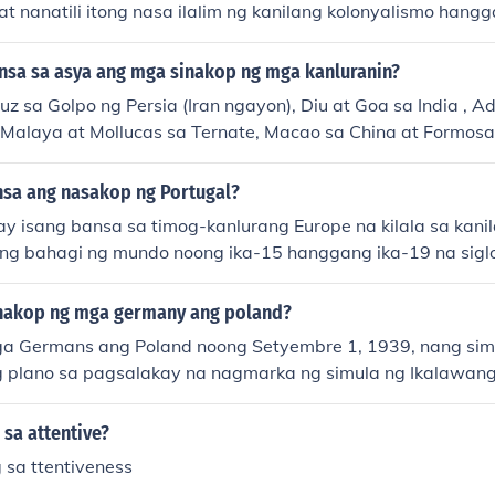
 at nanatili itong nasa ilalim ng kanilang kolonyalismo hang
nanakop ng Espanya ay nagdulot ng malalim na impluwensya 
unan ng Pilipinas.
sa sa asya ang mga sinakop ng mga kanluranin?
z sa Golpo ng Persia (Iran ngayon), Diu at Goa sa India , A
 Malaya at Mollucas sa Ternate, Macao sa China at Formosa
Laos, Cochin China , Cambodia, at Annam sa Asya
sa ang nasakop ng Portugal?
ay isang bansa sa timog-kanlurang Europe na kilala sa kani
bang bahagi ng mundo noong ika-15 hanggang ika-19 na siglo
op ng Portugal ay ang Brazil sa Amerika, Angola sa Africa
ilang kolonyalismo ay nagdulot ng malalim na impluwensya 
nakop ng mga germany ang poland?
iya ng mga nasakop na lugar.
a Germans ang Poland noong Setyembre 1, 1939, nang sim
g plano sa pagsalakay na nagmarka ng simula ng Ikalawa
 loob ng ilang linggo, nasakop ng mga puwersang Aleman a
sa. Ang pagsakop ay nagdulot ng malawakang pagkawasak
sa attentive?
 Poland.
 sa ttentiveness