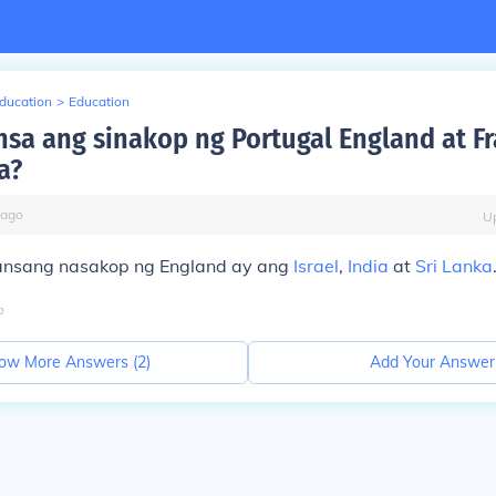
Education
>
Education
sa ang sinakop ng Portugal England at Fr
a?
ago
U
ansang nasakop ng England ay ang
Israel
,
India
at
Sri Lanka
o
ow More Answers (
2
)
Add Your Answer