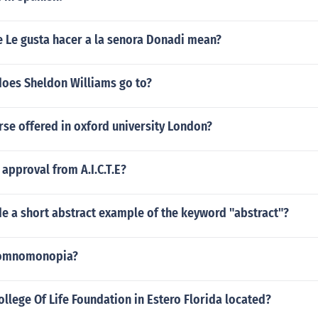
 Le gusta hacer a la senora Donadi mean?
does Sheldon Williams go to?
urse offered in oxford university London?
approval from A.I.C.T.E?
e a short abstract example of the keyword "abstract"?
n omnomonopia?
ollege Of Life Foundation in Estero Florida located?