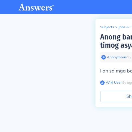
Subjects
>
Jobs & 
Anong ban
timog asy
Anonymous
∙
9
y
Ilan sa mga b
Wiki User
∙
9
y
ag
Sh