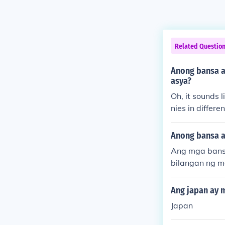
Related Questio
Anong bansa a
asya?
Oh, it sounds 
nies in differ
ile England ha
n Vietnam, Lao
Anong bansa a
acted with dif
Ang mga bansa
bilangan ng m
g ng mga kolo
arihang manan
Ang japan ay 
ong ika-19 at
Japan
a sa politika 