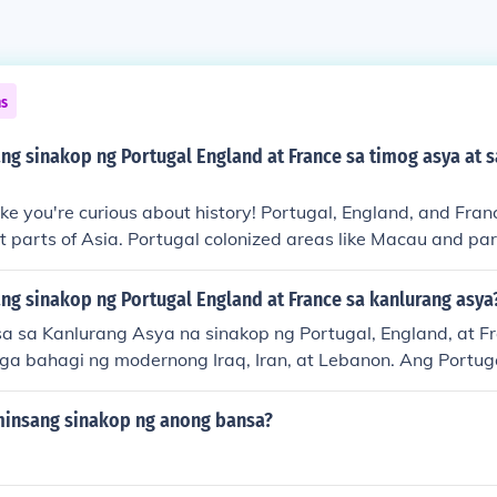
ns
ng sinakop ng Portugal England at France sa timog asya at 
like you're curious about history! Portugal, England, and Fran
ent parts of Asia. Portugal colonized areas like Macau and par
d colonies in India and Singapore. France, on the other hand, 
s, and Cambodia. It's fascinating to learn about how these c
ng sinakop ng Portugal England at France sa kanlurang asya
ferent parts of the world.
 sa Kanlurang Asya na sinakop ng Portugal, England, at Fr
ga bahagi ng modernong Iraq, Iran, at Lebanon. Ang Portug
nya sa Persian Gulf, habang ang England at France ay na
akop sa rehiyon, lalo na sa panahon ng mga digmaan at i
minsang sinakop ng anong bansa?
 ika-20 siglo. Ang mga bansang ito ay nagkaroon ng malak
at kalakalan sa Kanlurang Asya.