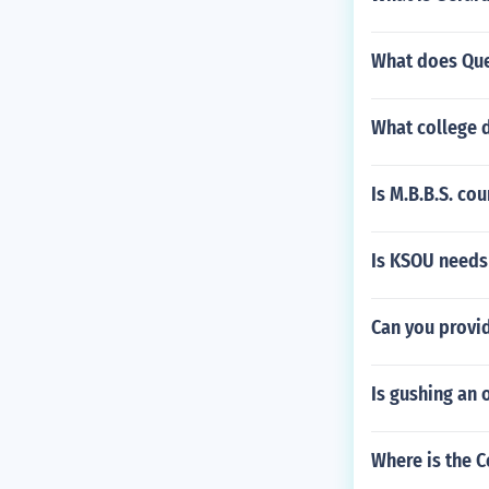
What does Que
What college 
Is M.B.B.S. co
Is KSOU needs 
Can you provid
Is gushing a
Where is the C