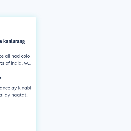
sa kanlurang
ce all had colo
ts of India, wh
had colonies i
ountries inter
?
ance ay kinabi
al ay nagtata
ging makapangy
mperyalismo no
ing impluwensy