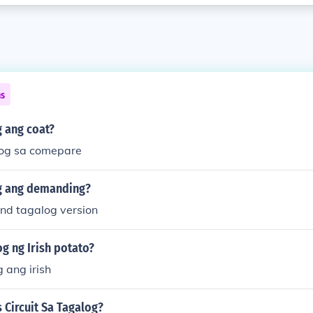
ns
g ang coat?
log sa comepare
g ang demanding?
d tagalog version
g ng Irish potato?
 ang irish
 Circuit Sa Tagalog?