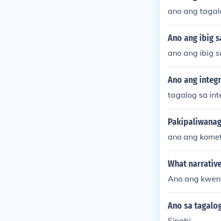
ano ang tagalo
Ano ang ibig s
ano ang ibig s
Ano ang integr
tagalog sa int
Pakipaliwanag
ano ang kome
What narrative
Ano ang kwen
Ano sa tagalog
Sinabi