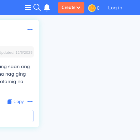
Log in
Create
0
Updated:
12/5/2025
kung saan ang
na nagiging
malamig na
Copy