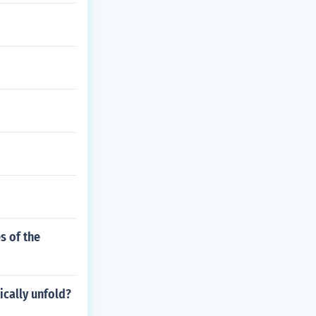
s of the
ically unfold?