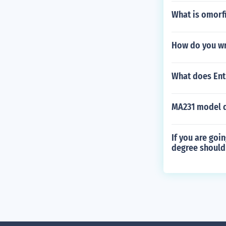
What is omorf
How do you wr
What does Ent
MA231 model qu
If you are goi
degree should