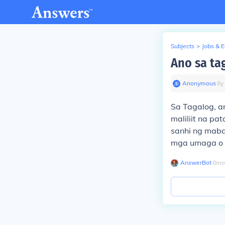
Subjects
>
Jobs & 
Ano sa ta
Anonymous
∙
8
y
Sa Tagalog, a
maliliit na pa
sanhi ng maba
mga umaga o 
AnswerBot
∙
8
mo