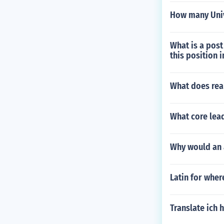
How many Unive
What is a post
this position 
What does rea
What core lea
Why would an 
Latin for wher
Translate ich 