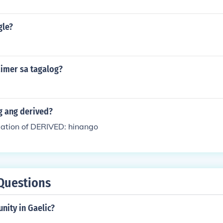
gle?
aimer sa tagalog?
g ang derived?
lation of DERIVED: hinango
Questions
nity in Gaelic?