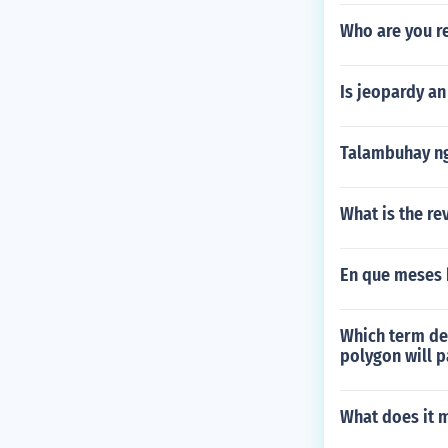
Who are you r
Is jeopardy a
Talambuhay ng
What is the re
En que meses 
Which term des
polygon will p
What does it m