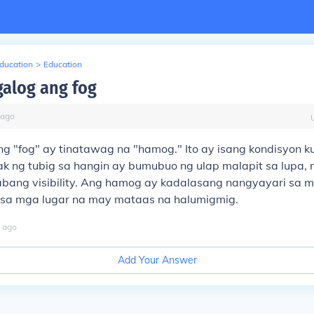
Education
>
Education
galog ang fog
ago
ng "fog" ay tinatawag na "hamog." Ito ay isang kondisyon 
tak ng tubig sa hangin ay bumubuo ng ulap malapit sa lupa, 
bang visibility. Ang hamog ay kadalasang nangyayari sa 
sa mga lugar na may mataas na halumigmig.
ago
Add Your Answer