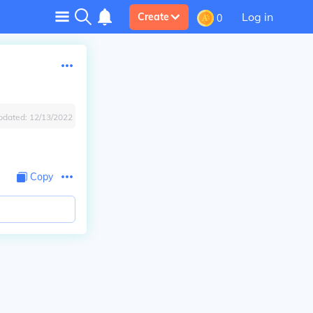
Log in
Create
0
pdated:
12/13/2022
Copy