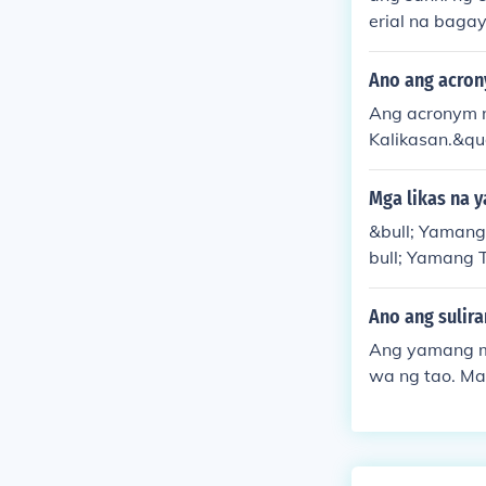
erial na bagay
Ano ang acro
Ang acronym n
Kalikasan.&qu
an sa kapalig
pangkalikasan
Mga likas na y
&bull; Yamang
bull; Yamang 
Ano ang sulir
Ang yamang mi
wa ng tao. M