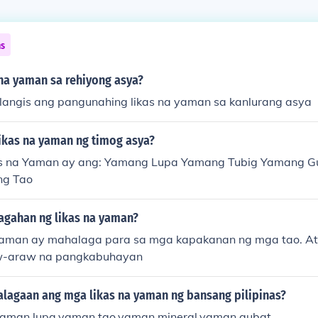
ns
 na yaman sa rehiyong asya?
slangis ang pangunahing likas na yaman sa kanlurang asya
ikas na yaman ng timog asya?
s na Yaman ay ang: Yamang Lupa Yamang Tubig Yamang 
ng Tao
agahan ng likas na yaman?
yaman ay mahalaga para sa mga kapakanan ng mga tao. At 
w-araw na pangkabuhayan
lagaan ang mga likas na yaman ng bansang pilipinas?
yaman lupa,yaman tao,yaman mineral,yaman gubat.