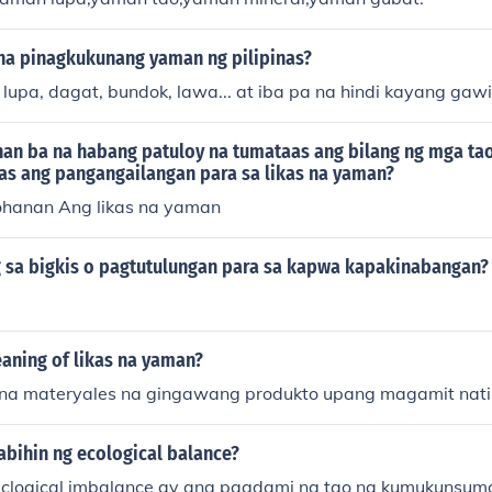
 na pinagkukunang yaman ng pilipinas?
, lupa, dagat, bundok, lawa... at iba pa na hindi kayang gawin
an ba na habang patuloy na tumataas ang bilang ng mga tao
as ang pangangailangan para sa likas na yaman?
ohanan Ang likas na yaman
 sa bigkis o pagtutulungan para sa kapwa kapakinabangan?
aning of likas na yaman?
 na materyales na gingawang produkto upang magamit nat
abihin ng ecological balance?
eclogical imbalance ay ang pagdami ng tao na kumukunsu