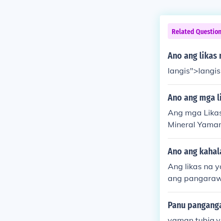
Related Questio
Ano ang likas
langis">langi
Ano ang mga l
Ang mga Lika
Mineral Yama
Ano ang kahal
Ang likas na 
ang pangara
Panu panganga
yaman tubig,