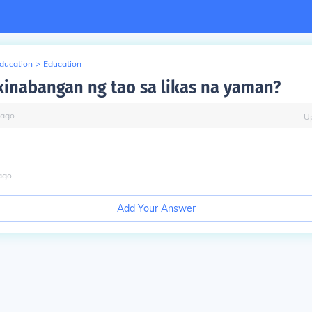
Education
>
Education
inabangan ng tao sa likas na yaman?
ago
U
ago
Add Your Answer