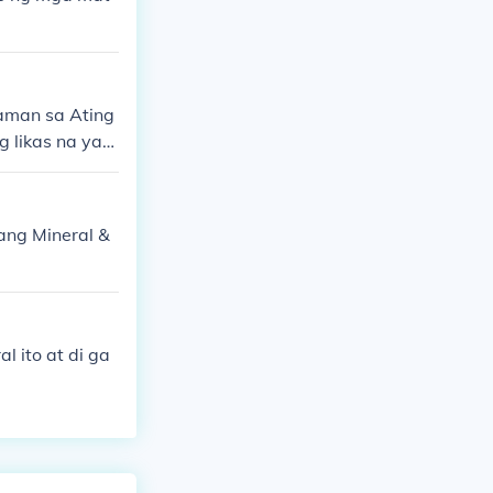
aman sa Ating
g likas na yam
a mga usaping
ang Mineral &
 ito at di ga