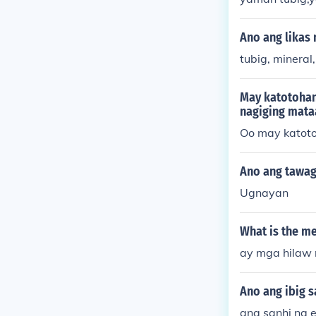
Ano ang likas
tubig, mineral
May katotohan
nagiging mata
Oo may katot
Ano ang tawag
Ugnayan
What is the me
ay mga hilaw
Ano ang ibig s
ang sanhi ng 