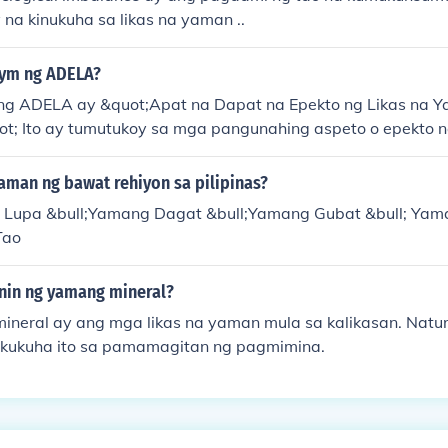
 na kinukuha sa likas na yaman ..
nym ng ADELA?
g ADELA ay &quot;Apat na Dapat na Epekto ng Likas na Y
ot; Ito ay tumutukoy sa mga pangunahing aspeto o epekto n
iran at sa mga tao. Ang ADELA ay kadalasang ginagamit s
 at pangkaunlaran.
aman ng bawat rehiyon sa pilipinas?
 Lupa &bull;Yamang Dagat &bull;Yamang Gubat &bull; Yam
Tao
anin ng yamang mineral?
neral ay ang mga likas na yaman mula sa kalikasan. Natural
akukuha ito sa pamamagitan ng pagmimina.