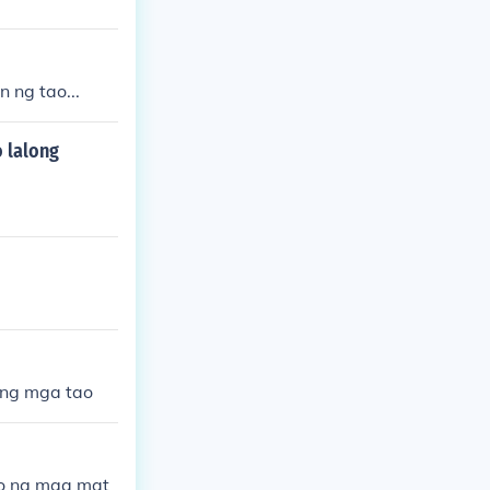
 ng tao...
 lalong
ing mga tao
mo ng mga mat