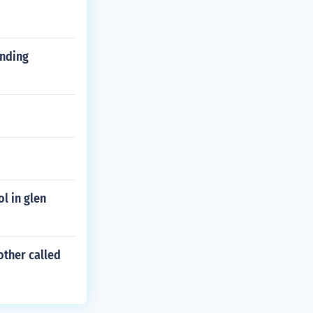
ending
l in glen
other called