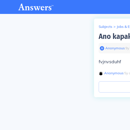
Subjects
>
Jobs & 
Ano kapak
Anonymous
∙
9
y
fvjnvsduhf
Anonymous
∙
5
y