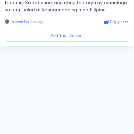
trabaho. Sa kabuuan, ang ating teritoryo ay mahalaga
sa pag-unlad at kasaganaan ng mga Filipino.
AnswerBot
∙
9
mo
ago
Copy
Add Your Answer