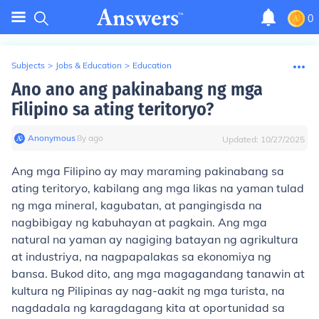
0
Subjects
>
Jobs & Education
>
Education
Ano ano ang pakinabang ng mga
Filipino sa ating teritoryo?
Anonymous
∙
8
y
ago
Updated:
10/27/2025
Ang mga Filipino ay may maraming pakinabang sa
ating teritoryo, kabilang ang mga likas na yaman tulad
ng mga mineral, kagubatan, at pangingisda na
nagbibigay ng kabuhayan at pagkain. Ang mga
natural na yaman ay nagiging batayan ng agrikultura
at industriya, na nagpapalakas sa ekonomiya ng
bansa. Bukod dito, ang mga magagandang tanawin at
kultura ng Pilipinas ay nag-aakit ng mga turista, na
nagdadala ng karagdagang kita at oportunidad sa