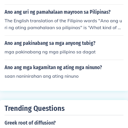
Ano ang uri ng pamahalaan mayroon sa Pilipinas?
The English translation of the Filipino words "Ano ang u
ri ng ating pamahalaan sa pilipinas" is 'What kind of go
vernment is Philippines' whose answer is a unitary stat
e.
Ano ang pakinabang sa mga anyong tubig?
mga pakinabang ng mga pilipino sa dagat
Ano ang mga kagamitan ng ating mga ninuno?
saan naninirahan ang ating ninuno
Trending Questions
Greek root of diffusion?