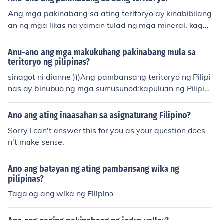
Ang mga pakinabang sa ating teritoryo ay kinabibilang
an ng mga likas na yaman tulad ng mga mineral, kagub
atan, at mga anyong-tubig na nagsisilbing pinagkukun
an ng kabuhayan. Mahalaga rin ang teritoryo sa kultur
Anu-ano ang mga makukuhang pakinabang mula sa
a at identidad ng mga tao, nagbibigay ito ng espasyo
teritoryo ng pilipinas?
para sa agrikultura, turismo, at iba pang industriyang n
sinagot ni dianne )))Ang pambansang teritoryo ng Pilipi
akapagpapalago sa ekonomiya. Bukod dito, ang teritor
nas ay binubuo ng mga sumusunod:kapuluan ng Pilipin
yo ay nagsisilbing tahanan at proteksyon para sa mga
as, mga isla at mga bahagi ng tubig na pumapaligid di
lokal na komunidad at biodiversity.
tomga teritoryong nasasaklaw ng soberanya ng Pilipin
Ano ang ating inaasahan sa asignaturang Filipino?
askalupaan, katubigan at himpapawid nitodagat terito
Sorry I can't answer this for you as your question does
ryal, kalaliman ng dagat at kailaliman ng lupa nitokala
n't make sense.
pagang insular nitomga pook submarino nitomga karag
atang nakapaligid, nakapagitan, at nag-uugnay sa mg
Ano ang batayan ng ating pambansang wika ng
a pulo at kapuluanmga lawak at mga dimensyon na na
pilipinas?
g-uugnay sa bahagi ng panloob na karagatan ng Pilipi
Tagalog ang wika ng Filipino
nas.