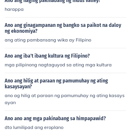
Ano ang naging pakinabang ng indus valley?
harappa
Ano ang ginagampanan ng bangko sa paikot na daloy
ng ekonomiya?
ang ating pambansang wika ay Filipino
Ano ang iba't ibang kultura ng Filipino?
mga pilipinong nagtaguyod sa ating mga kultura
Ano ang hilig at paraan ng pamumuhay ng ating
kasaysayan?
ano ag hilig at paraan ng pamumuhay ng ating kasays
ayan
Ano ano ang mga pakinabang sa himpapawid?
dto lumilipad ang eroplano