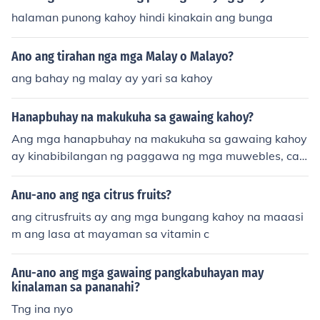
halaman punong kahoy hindi kinakain ang bunga
Ano ang tirahan nga mga Malay o Malayo?
ang bahay ng malay ay yari sa kahoy
Hanapbuhay na makukuha sa gawaing kahoy?
Ang mga hanapbuhay na makukuha sa gawaing kahoy
ay kinabibilangan ng paggawa ng mga muwebles, cab
inetry, at iba pang mga produktong kahoy. Maari ring m
aging carpenter o panday ng kahoy, kung saan sila ay
Anu-ano ang nga citrus fruits?
nagtatayo ng mga estruktura tulad ng bahay at iba pa
ang citrusfruits ay ang mga bungang kahoy na maaasi
ng mga pasilidad. Bukod dito, may mga oportunidad di
m ang lasa at mayaman sa vitamin c
n sa pagdidisenyo ng mga produktong kahoy at pagbe
benta ng mga ito sa merkado. Ang mga gawaing ito ay
Anu-ano ang mga gawaing pangkabuhayan may
hindi lamang nagbibigay ng kita kundi nagpapakita rin
kinalaman sa pananahi?
ng kasanayan sa sining at craftsmanship.
Tng ina nyo