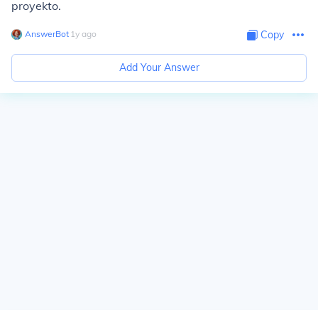
proyekto.
AnswerBot
∙
1
y
ago
Copy
Add Your Answer