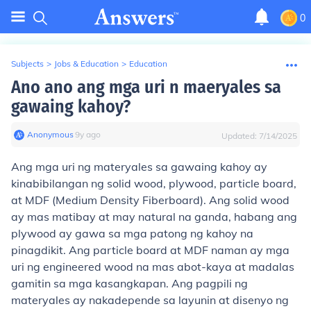
0
Subjects
>
Jobs & Education
>
Education
Ano ano ang mga uri n maeryales sa
gawaing kahoy?
Anonymous
∙
9
y
ago
Updated:
7/14/2025
Ang mga uri ng materyales sa gawaing kahoy ay
kinabibilangan ng solid wood, plywood, particle board,
at MDF (Medium Density Fiberboard). Ang solid wood
ay mas matibay at may natural na ganda, habang ang
plywood ay gawa sa mga patong ng kahoy na
pinagdikit. Ang particle board at MDF naman ay mga
uri ng engineered wood na mas abot-kaya at madalas
gamitin sa mga kasangkapan. Ang pagpili ng
materyales ay nakadepende sa layunin at disenyo ng