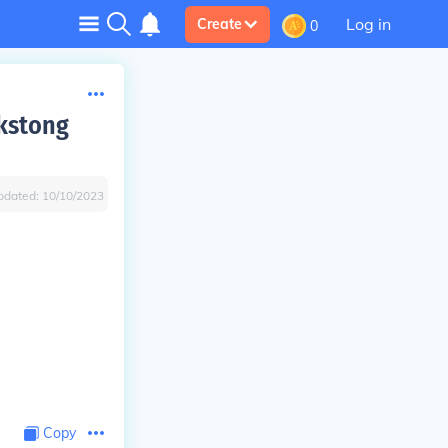
Log in
Create
0
ekstong
pdated:
10/10/2023
Copy