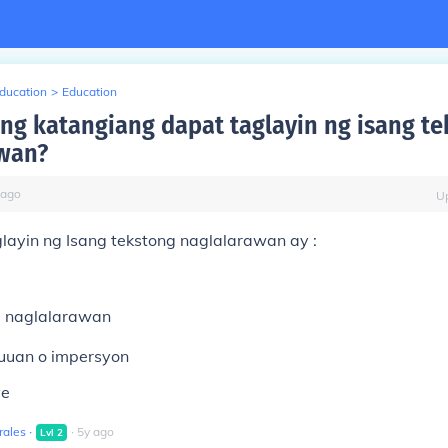
Education
>
Education
ng katangiang dapat taglayin ng isang t
wan?
ago
U
layin ng Isang tekstong naglalarawan ay :
 naglalarawan
uuan o impersyon
ye
rales
∙
∙
5
y
ago
Lvl
2