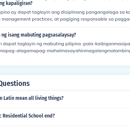
t ibang pananaw. Sa kabuuan, ang sentido kumon ay nag-
ng kapaligiran?
at wastong kilos sa araw-araw na buhay.
ipino ay dapat taglayin ang disiplinang pangangalaga sa k
 management practices, at pagiging responsable sa paggam
ga rin ang pagiging conscious sa carbon footprint at ang 
e na gawi sa pang-araw-araw na pamumuhay.
 ng isang mabuting pagsasalaysay?
 dapat taglayin ng mabuting pilipino :pala-kaibiganmas
mapag-alagamapag-mahalmasayahinmagalangmalambin
a-kalikasanmaka-bansamabaitmaka-tao
Questions
n Latin mean all living things?
c Residential School end?