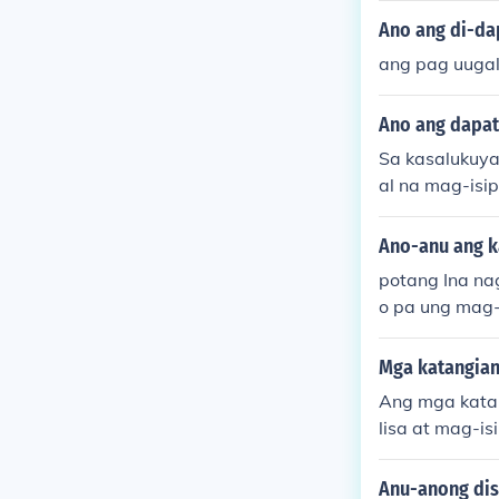
mit ang kanya
Ano ang di-da
ang pag uugal
Ano ang dapat
Sa kasalukuya
al na mag-isi
a sa digital 
yon at pakiki
Ano-anu ang k
sa iba. Bukod 
potang Ina na
upang maging
o pa ung mag-
ng adaptable 
apat taglayin.
Mga katangian
Ang mga kata
lisa at mag-i
t sitwasyon, 
n. Ang pagkak
Anu-anong disi