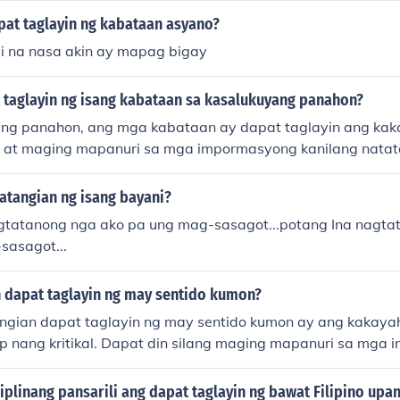
ng minimithi.
pat taglayin ng kabataan asyano?
i na nasa akin ay mapag bigay
 taglayin ng isang kabataan sa kasalukuyang panahon?
ng panahon, ang mga kabataan ay dapat taglayin ang kaka
p at maging mapanuri sa mga impormasyong kanilang natat
na mundo. Mahalaga rin ang pagkakaroon ng mga kasanayan
pagtulungan, dahil ang mga ito ay susi sa matagumpay na p
atangian ng isang bayani?
dito, dapat silang maging maalam sa mga isyu ng lipunan at
gtatanong nga ako pa ung mag-sasagot...potang Ina nagta
 aktibong mamamayan na handang tumulong sa pagbabago
sasagot...
sa mga pagbabago at teknolohiya ay isa ring mahalagang 
 dapat taglayin ng may sentido kumon?
ngian dapat taglayin ng may sentido kumon ay ang kakay
sip nang kritikal. Dapat din silang maging mapanuri sa mga
at may kakayahang gumawa ng mga desisyon batay sa lohik
aroon ng empatiya at malasakit sa kapwa ay mahalaga ri
plinang pansarili ang dapat taglayin ng bawat Filipino upa