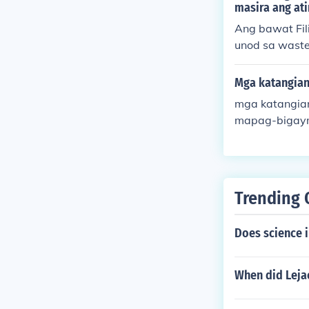
waan ang iba'
masira ang ati
ang paghusga 
Ang bawat Fil
unod sa waste
yaman. Mahala
a sustainabl
Mga katangian
mga katangian
mapag-bigay
aka-diyosmak
Trending 
Does science i
When did Leja