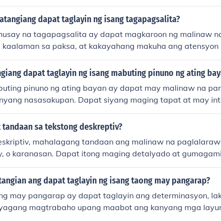
angan din ng determinasyon at disiplina upang makumpleto 
Bukod dito, mahalaga ang pagiging mapanuri at may bukas 
atangiang dapat taglayin ng isang tagapagsalita?
y ng mga sariwang pananaw at ideya. Ang empatiya ay is
husay na tagapagsalita ay dapat magkaroon ng malinaw n
ian upang maipahayag nang wasto ang damdamin at kara
 kaalaman sa paksa, at kakayahang makuha ang atensyon 
ilang mga akda.
pat din siyang maging kumpiyansa at may mahusay na bod
ng ang kanyang mensahe nang epektibo. Bukod dito, mah
giang dapat taglayin ng isang mabuting pinuno ng ating ba
aunawaan ang pananaw ng mga nakikinig at makapasok sa
uting pinuno ng ating bayan ay dapat may malinaw na pa
anyang nasasakupan. Dapat siyang maging tapat at may int
tiwala sa kanyang mga mamamayan. Mahalaga rin ang kaka
 at pakikinig upang maunawaan ang pangangailangan ng ta
 tandaan sa tekstong deskreptiv?
yang maging makatarungan at handang magsakripisyo para 
eskriptiv, mahalagang tandaan ang malinaw na paglalara
ay, o karanasan. Dapat itong maging detalyado at gumagam
e upang maiparating ang tunay na karanasan sa mambaba
g mga salitang naglalarawan at mga tayutay ay nakakatu
angian ang dapat taglayin ng isang taong may pangarap?
y na imahinasyon. Sa huli, layunin nitong magbigay ng mas
ng may pangarap ay dapat taglayin ang determinasyon, laka
amdamin sa inilalarawang paksa.
iyagang magtrabaho upang maabot ang kanyang mga layu
tibong pananaw at kakayahang mag-adapt sa mga pagbaba