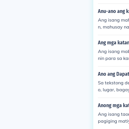
ng wika. Kail
ga proyekto. 
Anu-ano ang k
g makapagbiga
Ang isang ma
agang katang
n, mahusay na
tauhan sa kan
gapakinig. Da
ang maiparati
Ang mga katan
tiya upang m
Ang isang mab
damin.
nin para sa k
gbibigay ng 
kipag-ugnayan
Ano ang Dapat
hat, dapat si
Sa tekstong d
g lahat.
o, lugar, bag
ory na detaly
ng paggamit n
Anong mga kat
o ng mas buha
Ang isang tao
g-unawa at d
pagiging mat
rin ang posi