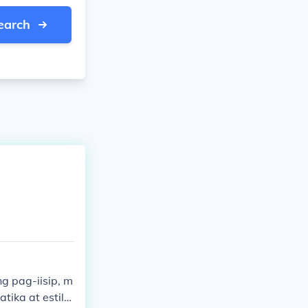
earch
g pag-iisip, m
ika at estilo