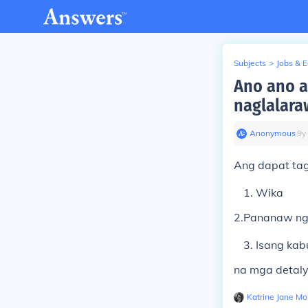
Subjects
>
Jobs & 
Ano ano a
naglalara
Anonymous
∙
9
y
Ang dapat tag
Wika
2.Pananaw ng
Isang kab
na mga detal
Katrine Jane Mo