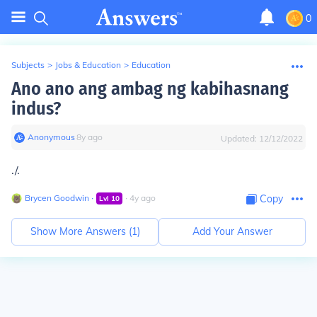
0
Subjects
>
Jobs & Education
>
Education
Ano ano ang ambag ng kabihasnang
indus?
Anonymous
∙
8
y
ago
Updated:
12/12/2022
./.
Brycen Goodwin
∙
∙
4
y
ago
Copy
Lvl
10
Show More Answers (
1
)
Add Your Answer