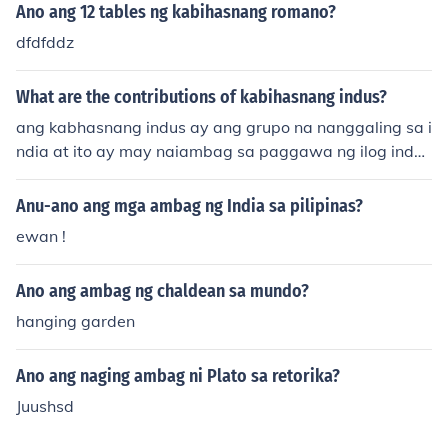
Ano ang 12 tables ng kabihasnang romano?
dfdfddz
What are the contributions of kabihasnang indus?
ang kabhasnang indus ay ang grupo na nanggaling sa i
ndia at ito ay may naiambag sa paggawa ng ilog indu
s.
Anu-ano ang mga ambag ng India sa pilipinas?
ewan !
Ano ang ambag ng chaldean sa mundo?
hanging garden
Ano ang naging ambag ni Plato sa retorika?
Juushsd