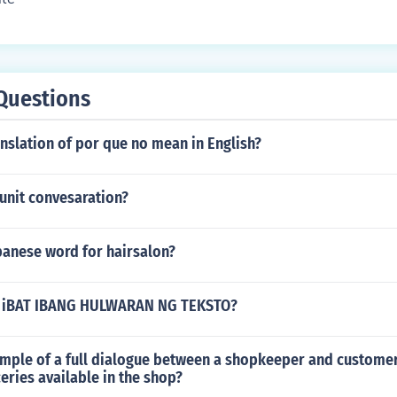
Questions
anslation of por que no mean in English?
unit convesaration?
panese word for hairsalon?
iBAT IBANG HULWARAN NG TEKSTO?
ample of a full dialogue between a shopkeeper and custome
eries available in the shop?