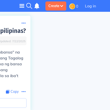
Log in
Create
0
ilipinas?
Updated:
7/22/2025
mbansa" na
, ang Tagalog
ika ng bansa
pang
a sa iba't
Copy