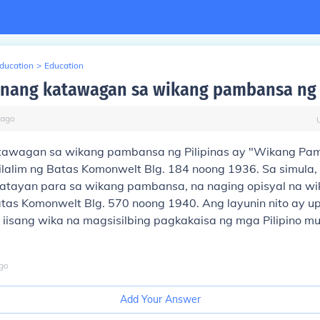
Education
>
Education
nang katawagan sa wikang pambansa ng p
ago
tawagan sa wikang pambansa ng Pilipinas ay "Wikang Pa
 ilalim ng Batas Komonwelt Blg. 184 noong 1936. Sa simula
batayan para sa wikang pambansa, na naging opisyal na w
Batas Komonwelt Blg. 570 noong 1940. Ang layunin nito ay u
iisang wika na magsisilbing pagkakaisa ng mga Pilipino mul
go
Add Your Answer