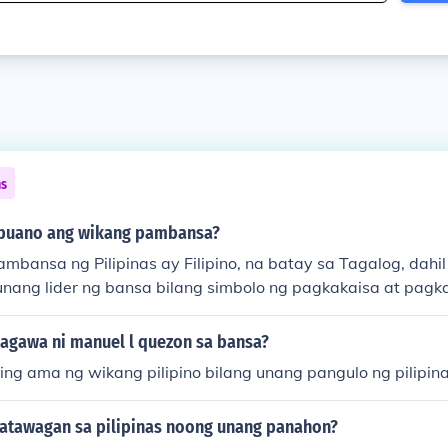
ns
ebuano ang wikang pambansa?
bansa ng Pilipinas ay Filipino, na batay sa Tagalog, dahil 
nang lider ng bansa bilang simbolo ng pagkakaisa at pagka
a't ibang etnolingguwistiko. Ang Filipino ay kinilala sa ilalim
unin nito na maging inklusibo sa mga wika ng iba't ibang reh
agawa ni manuel l quezon sa bansa?
man ang kulturang Cebuano, hindi ito naging batayan ng
ng ama ng wikang pilipino bilang unang pangulo ng pilipin
mas malawak na paggamit at pagkilala ng Tagalog sa kasa
atawagan sa pilipinas noong unang panahon?