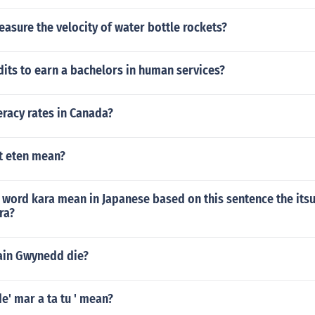
sure the velocity of water bottle rockets?
its to earn a bachelors in human services?
teracy rates in Canada?
t eten mean?
 word kara mean in Japanese based on this sentence the its
ra?
ain Gwynedd die?
' mar a ta tu ' mean?