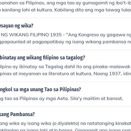
anahon sa Pilipinas, ang mga tao ay gumagamit ng iba't-
kanilang lahi at kultura. Kabilang dito ang mga tawag tula
ara sa mga sinaunang bangka, &quot;datu&quot; para sa 
&quot;rajah&quot; para sa mga lider ng mas malalaking kah
ysayan ng wika?
 ay nagpapakita ng sistemang politikal at sosyal ng mga si
G WIKANG FILIPINO 1935 - "Ang Kongreso ay gagawa n
gpapaunlad at pagpapatibay ng isang wikang pambansa na
 ng katutubong wika." (Sek. 3, Art. XIV) 1936 - (ayon sa tagu
ezon: paglikha ng isang SURIAN NG WIKANG PAMBANSA/S
ibinatay ang wikang filipino sa tagalog?
ay naging LINANGAN NG MGA WIKA SA PILIPINAS (LWP); 
lipino ay ibinatay sa Tagalog dahil ito ang pinaka-malawak
G FILIPINO Tgapangulo: Ricardo Nolasco Nobyembre 198
ipinas at mayaman sa literatura at kultura. Noong 1937, idin
 na ang wikang Filipino ang siyang maging wikang pamban
 Pambansa na ang Tagalog ang magiging batayan ng pam
alathala ng mga diksunaryong tagalog-ingles 1954-Pang
on ng isang wikang unifying na makakatulong sa pagbuo 
ngkol sa mga unang Tao sa Pilipinas?
 ang kauna-unahang linggo ng wika(marso 29-abril 4) 1955-i
g rehiyon ng bansa. Ang pagpili sa Tagalog ay nakabatay rin
ng pagdiriwang ng wika sa agosto 13-19 1967-nagtadhana
tao sa Pilipinas ay mga Aeta. Sila'y maiitim at bansot.
agamit nito bilang unang wika.
iyo, at iba pang tangapan ng gobyerno ang pangalanan sa wi
 ang kalihim na si Rafael salas ng memorandum sikular blg
ikang Pambansa?
wikang Filipino sa buong bansa 1971-inilipat ulit ang ang 
g wika ay isang wika (o diyalekto) na natatanging kinak
ika sa agosto 1-30 o buwan ng wika 1974-"Edukasyong Bili
ilanlan ng isang lahi at/o bansa. Ginagamit ang isang p