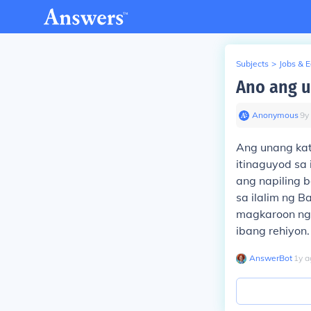
Subjects
>
Jobs & 
Ano ang u
Anonymous
∙
9
y
Ang unang ka
itinaguyod sa
ang napiling 
sa ilalim ng 
magkaroon ng 
ibang rehiyon.
AnswerBot
∙
1
y
a