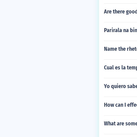
Are there goo
Parirala na b
Name the rheto
Cual es la tem
Yo quiero sabe
How can I effe
What are some 