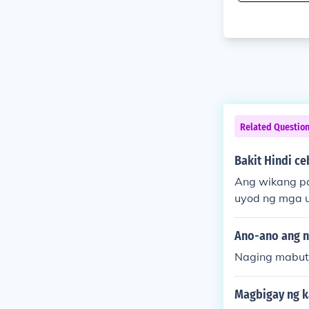
Related Questio
Bakit Hindi c
Ang wikang pam
uyod ng mga u
a kabila ng ib
tusyon, at lay
Ano-ano ang n
Bagamat maya
Naging mabuti
nsa dahil sa 
sa.
Magbigay ng k