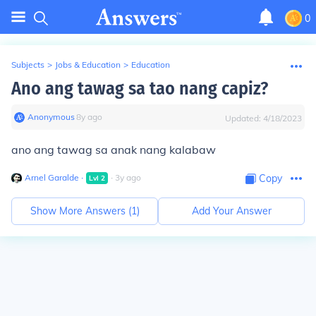
0
Subjects
>
Jobs & Education
>
Education
Ano ang tawag sa tao nang capiz?
Anonymous
∙
8
y
ago
Updated:
4/18/2023
ano ang tawag sa anak nang kalabaw
Arnel Garalde
∙
∙
3
y
ago
Copy
Lvl
2
Show More Answers (
1
)
Add Your Answer