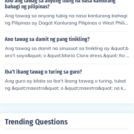
Ano ang tawag sa anyong tubig na nasa kanlurang
an. Kadalasang nauunawaan ito bilang isang spiritual
bahagi ng pilipinas?
na laban laban sa sarili o sa masama.
Ang tawag sa anyong tubig na nasa kanlurang bahagi
ng Pilipinas ay Dagat Kanlurang Pilipinas o West Philip
pine Sea. Ito ay bahagi ng Karagatang Pasipiko at nak
apaligid sa mga pulo tulad ng Luzon, Mindoro, at Pala
Ano tawag sa damit ng pang tinikling?
wan. Ang dagat na ito ay mahalaga sa pangingisda, k
Ang tawag sa damit na sinusuot sa tinikling ay &quot;b
alakalan, at mga natural na yaman ng bansa.
aro't saya&quot; o &quot;Maria Clara dress.&quot; Ito a
y tradisyonal na kasuotan sa Pilipinas na karaniwang g
inagamit sa mga pormal na okasyon.
Iba't ibang tawag o turing sa guro?
Ang guro ay kilala sa iba't ibang tawag o turing, tulad
ng &quot;maestro&quot; o &quot;maestra&quot; na kad
alasang ginagamit sa mga paaralan. Sa ilang kultura, t
inatawag din silang &quot;guro&quot; o &quot;tagapa
gturo,&quot; na naglalarawan sa kanilang papel sa pa
ghubog ng kaisipan at kaalaman ng mga mag-aaral. S
Trending Questions
a ibang pagkakataon, maaari rin silang tawaging &quo
t;mentors&quot; o &quot;instructor,&quot; na tumutukoy