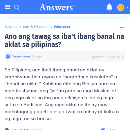
0
Subjects
>
Jobs & Education
>
Education
Ano ang tawag sa iba't ibang banal na
aklat sa pilipinas?
Anonymous
∙
9
y
ago
Updated:
11/26/2025
Sa Pilipinas, ang iba't ibang banal na aklat ay
karaniwang tinatawag na "sagradong kasulatan" o
"banal na aklat." Kabilang dito ang Bibliya para sa
mga Kristiyano, ang Qur'an para sa mga Muslim, at
ang mga aklat ng iba pang relihiyon tulad ng mga
sutra sa Budismo. Ang mga aklat na ito ay may
mahalagang papel sa espiritwal na buhay at kultura
ng mga tao sa bansa.
AnswerBot
∙
8
mo
ago