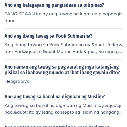
ggol ang kanilang pananampalataya. May iba't ibang
Ano ang kalagayan ng pangisdaan sa pilipinas?
mga paraan ng Jihad, kasama na ang digmaan sa pam
PANGISDAAN ito ay ang tawag sa lugar na pinapangis
amagitan ng armas, pero hindi lahat ng Jihad ay nanga
daan
ngahulugang karahasan. Maaari rin itong isagawa sa p
amamagitan ng edukasyon, pagdarasal, at pagtulong
Ano ang ibang tawag sa Pook Submarina?
sa mga nangangailangan.
Ang ibang tawag sa Pook Submarina ay &quot;Underw
ater Park&quot; o &quot;Marine Park.&quot; Sa mga ga
nitong lugar, makikita ang iba't ibang uri ng mga isda a
t iba pang mga hayop sa dagat, at kadalasang nag-aa
Ano naman ang tawag sa pag aaral ng mga katangiang
lok ng mga aktibidad tulad ng snorkeling at diving. Ang
pisikal sa ibabaw ng mundo at ibat ibang gawain dito?
mga pook submarina ay mahalaga para sa pangangal
Heograpiya
aga at pag-aaral ng mga ekosistemang pandagat.
Ano ang tawag sa banal na digmaan ng Muslim?
Ang tawag sa banal na digmaan ng Muslim ay &quot;ji
had.&quot; Ito ay isang konsepto sa Islam na nanganga
hulugang &quot;pagsisikap&quot; o &quot;pakikipagla
ban&quot; para sa mga bagay na banal o makatarung