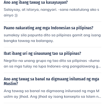
Ano ang ibang tawag sa kasaysayan?
Salaysay, at istorya, nangyari. -sana nakatulong ako s
ainyo :))
Paano nakarating ang mga Indonesian sa pilipinas?
sumakay sila papunta dito sa pilipinas gamit ang isang
bangka tawag na balangay.
Ibat ibang uri ng sinaunang tao sa pilipinas?
Negrito-na unang grupo ng tao dito sa pilipinas -duma
an sa mga tulay na lupa Indones-ang pangalawang gr
upo ng tao dito sa pilipinas -ang iba ay dumaan sa mg
a tulay na lupa -ang iba ay sumakay ng bangka papun
Ano ang tawag sa banal na digmaang inilunsad ng mga
tang pilipinas Malay-ang huling grupong tao dito sa pili
Muslim?
pinas -sumakay ng bangka na ang tawag ay "balanga
Ang tawag sa banal na digmaang inilunsad ng mga M
y"
uslim ay Jihad. Ang Jihad ay isang konsepto sa Islam na
nagpapahintulot sa mga Muslim na lumaban o ipagtan