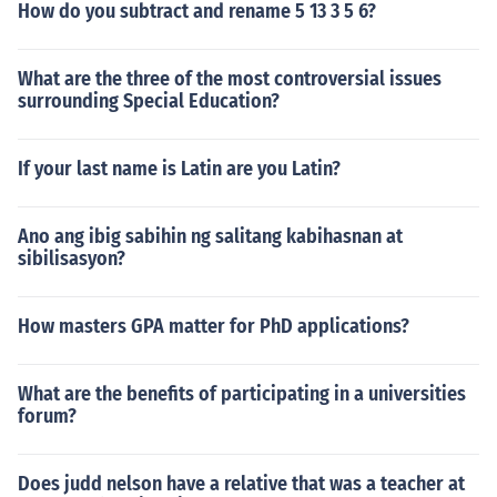
How do you subtract and rename 5 13 3 5 6?
sa kanilang tungkulin sa pagbibigay ng gabay at supor
ta sa mga estudyante. Ang mga tawag na ito ay nagp
apakita ng respeto at pagpapahalaga sa kanilang kont
What are the three of the most controversial issues
ribusyon sa edukasyon.
surrounding Special Education?
If your last name is Latin are you Latin?
Ano ang ibig sabihin ng salitang kabihasnan at
sibilisasyon?
How masters GPA matter for PhD applications?
What are the benefits of participating in a universities
forum?
Does judd nelson have a relative that was a teacher at