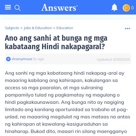
0
Subjects
>
Jobs & Education
>
Education
Ano ang sanhi at bunga ng mga
kabataang Hindi nakapagaral?
Anonymous
∙
9
y
ago
Updated:
6/30/2025
Ang sanhi ng mga kabataang hindi nakapag-aral ay
maaaring kabilang ang kahirapan, kakulangan sa
access sa mga paaralan, at mga suliraning
pampamilya tulad ng pagkamatay ng magulang o
hindi pagkakaunawaan. Ang bunga nito ay nagiging
limitado ang kanilang oportunidad sa trabaho at pag-
unlad, na maaaring magdulot ng mas mataas na antas
ng kahirapan at kawalang-kasiguraduhan sa
hinaharap. Bukod dito, maaari rin silang maengganyo