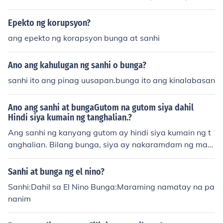
ga: bumagsak siya sa eksam.2. sanhi: uminom ng silver
cleaner ang binata.bunga: nalason siya.3. sanhi: laging
Epekto ng korupsyon?
kinakamot ni criscell ang kanyang mata.bunga: namula
ang epekto ng korapsyon bunga at sanhi
ito. &acirc;&#153;&yen;
Ano ang kahulugan ng sanhi o bunga?
sanhi ito ang pinag uusapan.bunga ito ang kinalabasan
Ano ang sanhi at bungaGutom na gutom siya dahil
Hindi siya kumain ng tanghalian.?
Ang sanhi ng kanyang gutom ay hindi siya kumain ng t
anghalian. Bilang bunga, siya ay nakaramdam ng mati
nding gutom, na maaaring magdulot ng kawalang laka
s at hirap sa paggawa ng mga gawain. Ang hindi pagk
Sanhi at bunga ng el nino?
ain ng tamang oras ay maaari ring makaapekto sa kan
Sanhi:Dahil sa El Nino Bunga:Maraming namatay na pa
yang kalusugan at konsentrasyon.
nanim