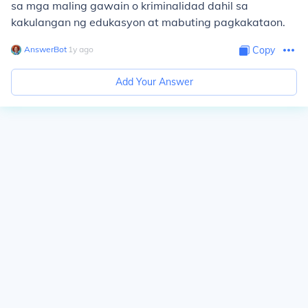
sa mga maling gawain o kriminalidad dahil sa
kakulangan ng edukasyon at mabuting pagkakataon.
AnswerBot
∙
1
y
ago
Copy
Add Your Answer