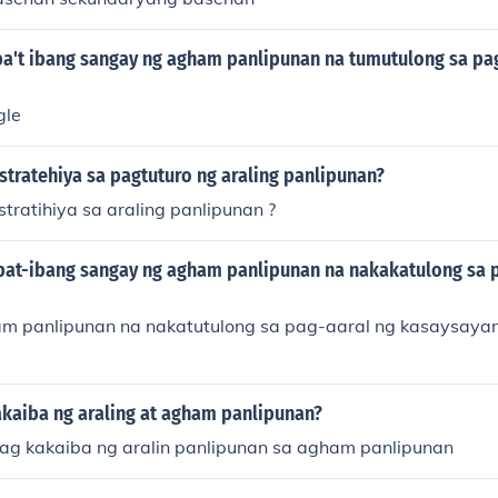
ba't ibang sangay ng agham panlipunan na tumutulong sa pa
gle
tratehiya sa pagtuturo ng araling panlipunan?
tratihiya sa araling panlipunan ?
bat-ibang sangay ng agham panlipunan na nakakatulong sa 
 panlipunan na nakatutulong sa pag-aaral ng kasaysayan
kaiba ng araling at agham panlipunan?
ag kakaiba ng aralin panlipunan sa agham panlipunan