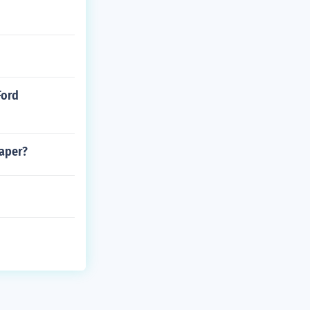
Ford
paper?