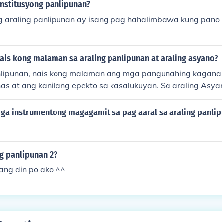
nstitusyong panlipunan?
 araling panlipunan ay isang pag hahalimbawa kung pano 
ais kong malaman sa araling panlipunan at araling asyano?
nlipunan, nais kong malaman ang mga pangunahing kagana
nas at ang kanilang epekto sa kasalukuyan. Sa araling Asya
an ang mga kultura, tradisyon, at kasaysayan ng mga ban
kanilang mga kontribusyon sa pandaigdigang sibilisasyon. M
ga instrumentong magagamit sa pag aaral sa araling panli
unawa sa mga isyung panlipunan at pampulitika na kinaka
yon.
ng panlipunan 2?
ang din po ako ^^