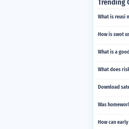
Trending 
What is reusi 
How is swot us
What is a good
What does ris
Download satel
Was homework 
How can early 