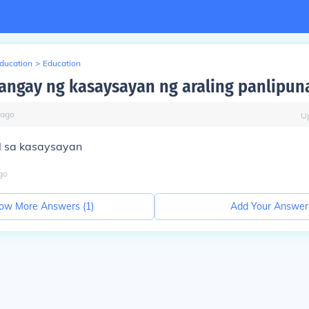
Education
>
Education
angay ng kasaysayan ng araling panlipun
ago
U
l sa kasaysayan
go
ow More Answers (
1
)
Add Your Answer