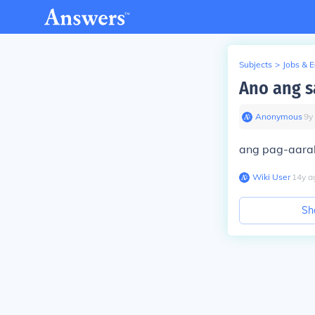
Subjects
>
Jobs & 
Ano ang s
Anonymous
∙
9
y
ang pag-aara
Wiki User
∙
14
y
a
Sh