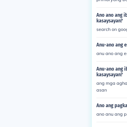
Ano ano ang i
kasaysayan?
search on goo
Anu-ano ang es
anu ano ang es
Anu-ano ang i
kasaysayan?
ang mga agham
asan
Ano ang pagka
ano anu ang p