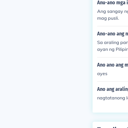
Anu-ano mga i
Ang sangay ng
mag pusli.
Ano-ano ang n
Sa araling pa
ayan ng Pilipi
akong matutun
ti na rin ang 
Ano ano ang m
akin ang pag-
ayes
bansa sa rehi
Ano ang arali
nagtatanong l