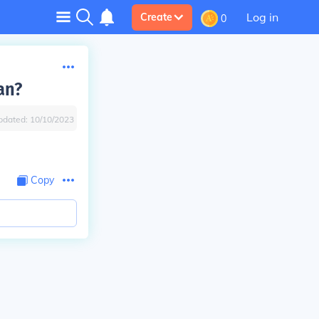
Log in
Create
0
an?
pdated:
10/10/2023
Copy