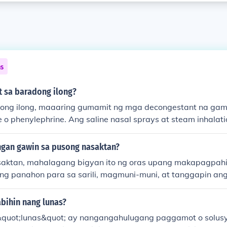
ns
 sa baradong ilong?
ong ilong, maaaring gumamit ng mga decongestant na gamo
o phenylephrine. Ang saline nasal sprays at steam inhalati
g upang maibsan ang baradong ilong. Kung ang sintomas ay 
magtake ng antihistamines. Mahalaga ring uminom ng mara
ngan gawin sa pusong nasaktan?
saktan, mahalagang bigyan ito ng oras upang makapagpah
ng panahon para sa sarili, magmuni-muni, at tanggapin a
ong din ang pakikipag-usap sa mga kaibigan o pamilya up
uli, unti-unting buksan ang puso sa mga bagong karanasan a
bihin nang lunas?
&quot;lunas&quot; ay nangangahulugang paggamot o solusy