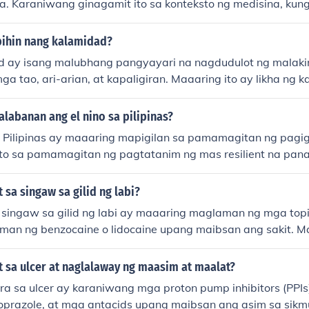
ma. Karaniwang ginagamit ito sa konteksto ng medisina, kun
a paraan upang maibsan o mawala ang mga sintomas ng is
lawak na konteksto, maaari rin itong tumukoy sa anumang 
bihin nang kalamidad?
g mapabuti ang isang sitwasyon.
 ay isang malubhang pangyayari na nagdudulot ng malakin
a tao, ari-arian, at kapaligiran. Maaaring ito ay likha ng ka
dol, o dulot ng mga gawaing tao, tulad ng mga sakuna sa in
 ay nangangailangan ng agarang tugon at tulong mula sa
labanan ang el nino sa pilipinas?
d upang maibsan ang epekto nito.
a Pilipinas ay maaaring mapigilan sa pamamagitan ng pagi
to sa pamamagitan ng pagtatanim ng mas resilient na pan
ving technologies, at pagtukoy ng mga aksyon na mapang
t kalidad ng tubig sa mga lugar na apektado. Ang maagap a
sa singaw sa gilid ng labi?
redness at response ay mahalaga upang maibsan ang epekto
singaw sa gilid ng labi ay maaaring maglaman ng mga topi
aman ng benzocaine o lidocaine upang maibsan ang sakit. M
ga mouthwash na may antiseptic properties. Mahalaga rin
ubig at pag-iwas sa maanghang o acidic na pagkain. Kung 
 sa ulcer at naglalaway ng maasim at maalat?
g ilang araw, makabubuting kumonsulta sa doktor.
a sa ulcer ay karaniwang mga proton pump inhibitors (PPIs
soprazole, at mga antacids upang maibsan ang asim sa sikm