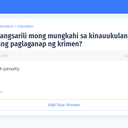
Education
>
Education
angsarili mong mungkahi sa kinauukulan
ng paglaganap ng krimen?
y
ago
U
h penalty
go
Add Your Answer