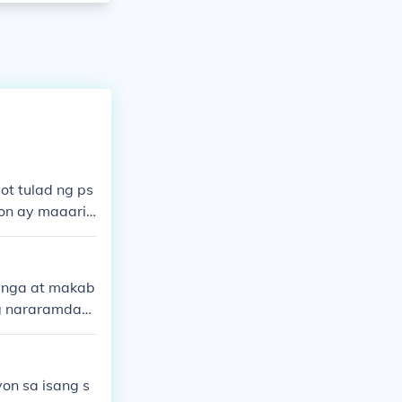
t tulad ng ps
on ay maaari r
dulot ng aller
ming tubig at
inga at makab
ng nararamdam
ang maibsan a
t pag-ibig.
on sa isang s