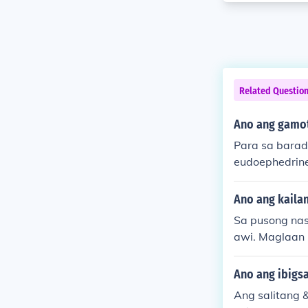
Related Questio
Ano ang gamot
Para sa barad
eudoephedrine 
ing makatulon
gy, maaaring 
Ano ang kaila
magpahinga.
Sa pusong na
awi. Maglaan 
an. Makakatul
ng sakit. Sa h
Ano ang ibigsa
Ang salitang 