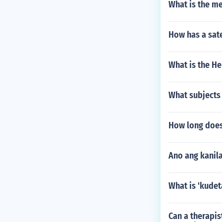
What is the m
How has a sat
What is the He
What subjects
How long does 
Ano ang kanil
What is 'kudet
Can a therapis