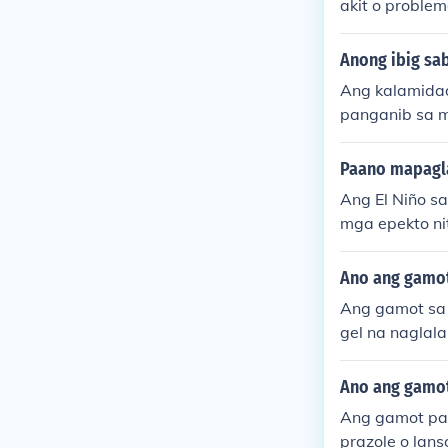
akit o proble
oy ito sa mg
an. Sa mas ma
Anong ibig sa
o paraan upan
Ang kalamidad
panganib sa mg
ng bagyo o lin
mga kalamidad
Paano mapagla
d at komunida
Ang El Niño s
mga epekto ni
t ng water-sa
g kalikasan a
Ano ang gamot 
isaster prepa
Ang gamot sa 
gel na naglal
atulong ang m
ng maraming t
Ano ang gamot
ling sa loob n
Ang gamot par
prazole o lan