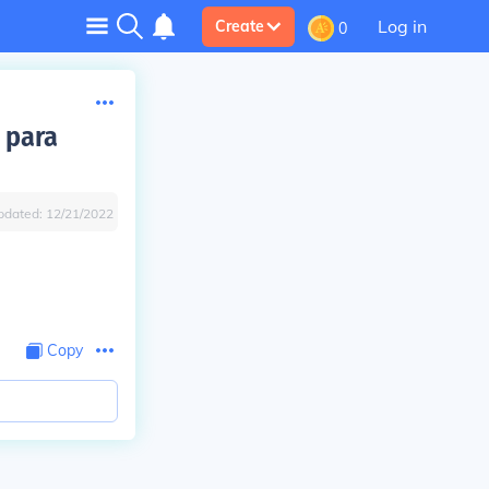
Log in
Create
0
 para
pdated:
12/21/2022
Copy