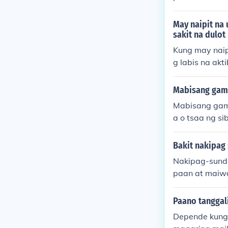
ga sintomas n
over-the-coun
May naipit na
g kumonsulta 
sakit na dulot 
Kung may naip
g labis na ak
upang mapabu
g bahagi upan
Mabisang gamo
a, makabubuti
Mabisang gamo
a o tsaa ng s
a sabaw, tulad
y ng mainit n
Bakit nakipag
upang maibsan
Nakipag-sund
namit at umiw
paan at maiwa
muling makuha
atutupad. Sa
Paano tanggali
galit ng mga t
Depende kung 
y isang estra