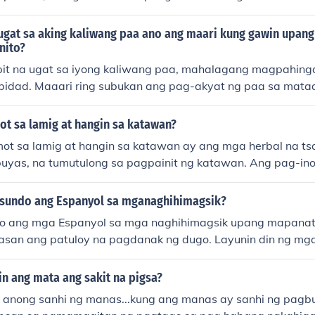
g labis na paglalaway at maasim na lasa, maaaring makat
ter na antacids o mga gamot na naglalaman ng simethicone
 ugat sa aking kaliwang paa ano ang maari kung gawin upan
sa doktor para sa tamang pagsusuri at rekomendasyon sa 
nito?
it na ugat sa iyong kaliwang paa, mahalagang magpahing
tibidad. Maaari ring subukan ang pag-akyat ng paa sa mata
ti ang daloy ng dugo. Mag-apply ng malamig na compress
g mabawasan ang pamamaga at sakit. Kung patuloy ang sa
t sa lamig at hangin sa katawan?
ng kumonsulta sa isang doktor.
t sa lamig at hangin sa katawan ay ang mga herbal na tsa
ibuyas, na tumutulong sa pagpainit ng katawan. Ang pag-in
 ng tinola o sopas, ay maaari ring makatulong. Bukod dito,
a compress sa mga apektadong bahagi ng katawan ay epek
 sundo ang Espanyol sa mganaghihimagsik?
 ang pakiramdam ng lamig. Mahalaga ring panatilihin an
o ang mga Espanyol sa mga naghihimagsik upang mapanati
as sa mga malamig na lugar.
san ang patuloy na pagdanak ng dugo. Layunin din ng mg
 ang tiwala ng mga Pilipino at maipakita na may mga repor
 pamamagitan ng negosasyon, umaasa ang mga Espanyol n
n ang mata ang sakit na pigsa?
ao at mapanatili ang kanilang kontrol sa bansa. Gayundin, 
anong sanhi ng manas...kung ang manas ay sanhi ng pagbub
tehikong hakbang upang maipakita ang kanilang kapangyar