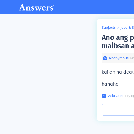
Subjects
>
Jobs & 
Ano ang p
maibsan a
Anonymous
∙
14
kailan ng deat
hahaha
Wiki User
∙
14
y
a