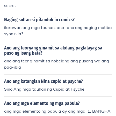
mga pangyayari ay umiikot sa pag-iibigan ng mga tau
secret
han-nobela ng pagbabago-binibigyang halaga rito an
g hangaring pagbabago sa lipunan at pamahalaan ng
Naging sultan si pilandok in comics?
pangunahaing tauhan.-nobela ng kasaysayan-tumatal
ilarawan ang mga tauhan. ano -ano ang naging motiba
akay sa mga pangyayaring may kinalaman sa kasaysa
syon nila?
yan ng bayan
Ano ang teoryang ginamit sa akdang paglalayag sa
puso ng isang bata?
ano ang teor ginamit sa nobelang ang pusong walang
pag-ibig
Ano ang katangian Nina cupid at psyche?
Sino Ang mga tauhan ng Cupid at Psyche
Ano ang mga elemento ng mga pabula?
ang mga elemento ng pabula ay ang mga :1. BANGHA