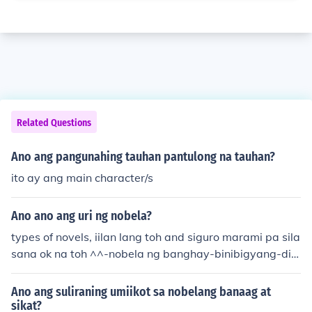
Related Questions
Ano ang pangunahing tauhan pantulong na tauhan?
ito ay ang main character/s
Ano ano ang uri ng nobela?
types of novels, iilan lang toh and siguro marami pa sila
sana ok na toh ^^-nobela ng banghay-binibigyang-diin
dito ang pagkakasunud-sunod ng mga pangyayari-nob
ela ng tauhan-dito naman, ang mga katauhan, hangari
Ano ang suliraning umiikot sa nobelang banaag at
n at mga pangangailangan ng mga tauhan-romansa-
sikat?