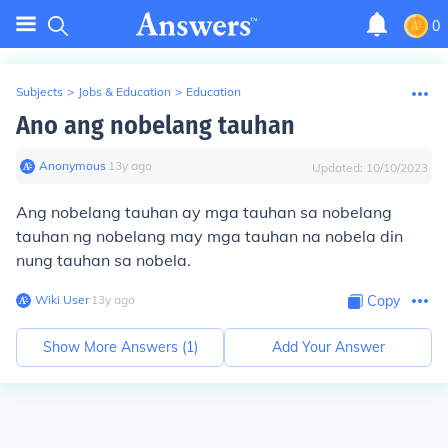
0
Subjects
>
Jobs & Education
>
Education
Ano ang nobelang tauhan
Anonymous
∙
13
y
ago
Updated:
10/10/2023
Ang nobelang tauhan ay mga tauhan sa nobelang
tauhan ng nobelang may mga tauhan na nobela din
nung tauhan sa nobela.
Wiki User
∙
13
y
ago
Copy
Show More Answers (
1
)
Add Your Answer