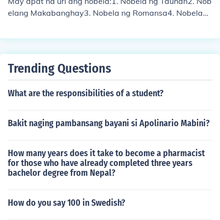
May apat na uri ang nobela:1. Nobela ng Tauhan2. Nob
elang Makabanghay3. Nobela ng Romansa4. Nobelang
PasalaysayNobelang Romansa - ukol sa pag-iibiganKa
saysayan - binibigyang-diin ang kasaysayan o pangya
yaring nakalipas naNobelang Banghay - isang akdang
nasa pagkakabalangkas ng mga pangyayari ang ikawi
Trending Questions
wili ng mga mambabasaNobelang Masining - paglalar
awan sa tauhan at pagkakasunud-sunod ng pangyaya
What are the responsibilities of a student?
ri ang ikinawiwili ng mga mambabasaLayunin - mga la
yunin at mga simulan, lubhang mahalaga sa buhay ng t
aoNobelang Tauhan - binibigyang-diin sa nobelang ito
Bakit naging pambansang bayani si Apolinario Mabini?
ang katauhan ng pangunahing tauhan, mga hangarin, k
alagayan, sitwasyon, at pangangailanganNobelang Pa
How many years does it take to become a pharmacist
gbabago - ukol sa mga pangyayari na nakakapagpab
for those who have already completed three years
ago ng ating buhay o sistema.
bachelor degree from Nepal?
How do you say 100 in Swedish?