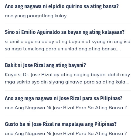
Ano ang nagawa ni elpidio quirino sa ating bansa?
ano yung pangatlong kulay
Sino si Emilio Aguinaldo sa bayan ng ating kalayaan?
si amilio aguinaldo ay ating bayani at syang rin ang isa
sa mga tumulong para umunlad ang ating bansa....
Bakit si Jose Rizal ang ating bayani?
Kaya si Dr. Jose Rizal ay ating naging bayani dahil may
mga sakripisyo din siyang ginawa para sa ating kalaya
an kahit na sa pamamagitan lamang ito ng pluma o pa
nulat. si Jose rizal ay tinuring na bayani dahil pinanindig
Ano ang mga nagawa ni Jose Rizal para sa Pilipinas?
an nya ang kanyang mge sinulat tungkol sa kanyang ak
ano Ang Nagawa Ni Jose Rizal Para Sa Ating Bansa ?
lat...
Gusto ba ni Jose Rizal na mapalaya ang Pilipinas?
ano Ang Nagawa Ni Jose Rizal Para Sa Ating Bansa ?