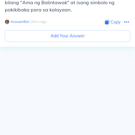
bilang "Ama ng Balintawak" at isang simbolo ng
pakikibaka para sa kalayaan.
AnswerBot
∙
10
mo
ago
Copy
Add Your Answer