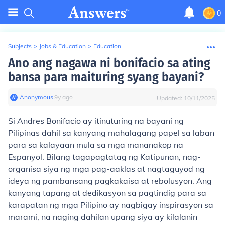
0
Subjects
>
Jobs & Education
>
Education
Ano ang nagawa ni bonifacio sa ating
bansa para maituring syang bayani?
Anonymous
∙
9
y
ago
Updated:
10/11/2025
Si Andres Bonifacio ay itinuturing na bayani ng
Pilipinas dahil sa kanyang mahalagang papel sa laban
para sa kalayaan mula sa mga mananakop na
Espanyol. Bilang tagapagtatag ng Katipunan, nag-
organisa siya ng mga pag-aaklas at nagtaguyod ng
ideya ng pambansang pagkakaisa at rebolusyon. Ang
kanyang tapang at dedikasyon sa pagtindig para sa
karapatan ng mga Pilipino ay nagbigay inspirasyon sa
marami, na naging dahilan upang siya ay kilalanin