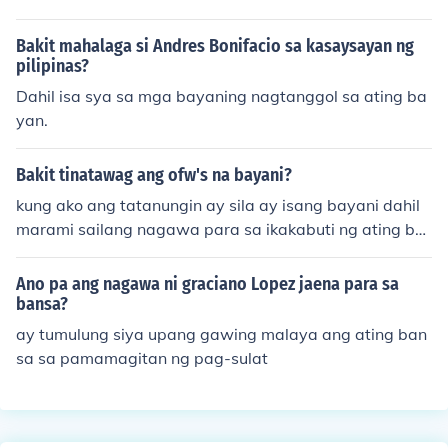
Bakit mahalaga si Andres Bonifacio sa kasaysayan ng
pilipinas?
Dahil isa sya sa mga bayaning nagtanggol sa ating ba
yan.
Bakit tinatawag ang ofw's na bayani?
kung ako ang tatanungin ay sila ay isang bayani dahil
marami sailang nagawa para sa ikakabuti ng ating ba
nsa, nagsasakripisyo sila para kumita lang ng pera. tini
is nila ang napakalayong lugar para lamang sa pamily
Ano pa ang nagawa ni graciano Lopez jaena para sa
a para kumita at mabigyan ng magandang kinabukasa
bansa?
n silang lahat. kahit masakit sa kanilang kalooban,kahit
ay tumulung siya upang gawing malaya ang ating ban
minaltrato sila, kahit na tinatrato na parang Hindi Tao,
sa sa pamamagitan ng pag-sulat
tiniis pa rin ang lahat , kahit na parang kalabaw na sila
ng nagtratrabaho kumakayod buong maghapon kaya n
ararapat lamang silang tawagin na bayani.