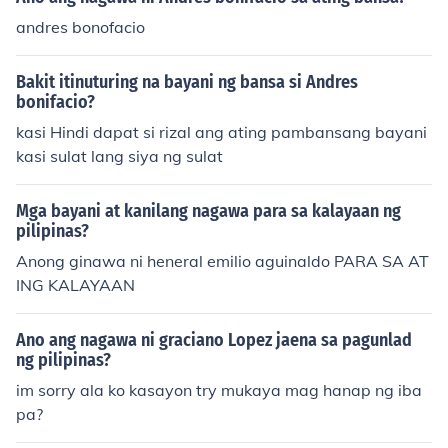
andres bonofacio
Bakit itinuturing na bayani ng bansa si Andres
bonifacio?
kasi Hindi dapat si rizal ang ating pambansang bayani
kasi sulat lang siya ng sulat
Mga bayani at kanilang nagawa para sa kalayaan ng
pilipinas?
Anong ginawa ni heneral emilio aguinaldo PARA SA AT
ING KALAYAAN
Ano ang nagawa ni graciano Lopez jaena sa pagunlad
ng pilipinas?
im sorry ala ko kasayon try mukaya mag hanap ng iba
pa?