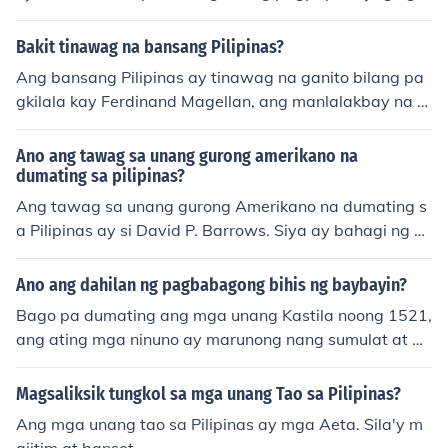
n ng maagang sibilisasyon sa bansa.
asarinlan at pagtatag ng unang republika sa Asia. Ito a
y matapos ang pakikibaka ng mga Pilipino laban sa kol
Bakit tinawag na bansang Pilipinas?
onyalismo at pagtatagumpay sa himagsikang Pilipino l
Ang bansang Pilipinas ay tinawag na ganito bilang pa
aban sa mga Kastila.
gkilala kay Ferdinand Magellan, ang manlalakbay na E
spanyol na unang dumating sa bansa noong 1521. Pin
angalanan niya ang bansa bilang &quot;Las Islas Filipi
Ano ang tawag sa unang gurong amerikano na
nas&quot; bilang parangal kay Haring Philip II ng Espan
dumating sa pilipinas?
ya. Ang pangalan ay unti-unting naging Pilipinas at na
Ang tawag sa unang gurong Amerikano na dumating s
ging opisyal na tawag sa buong kapuluan. Ang pangal
a Pilipinas ay si David P. Barrows. Siya ay bahagi ng gr
an ay sumasalamin din sa kolonyal na kasaysayan ng b
upo ng mga guro na kilala bilang &quot;Thomasites,&q
ansa sa ilalim ng Espanya.
uot; na dumating sa bansa noong 1901 upang magturo
Ano ang dahilan ng pagbabagong bihis ng baybayin?
at magtaguyod ng edukasyon sa Ingles. Ang kanilang p
Bago pa dumating ang mga unang Kastila noong 1521,
agdating ay bahagi ng mga reporma sa edukasyon na i
ang ating mga ninuno ay marunong nang sumulat at m
pinatupad ng mga Amerikano matapos ang Digmaang
agbasa, at ang gamit nila ay ang tinatawag na "Bayb
Pilipino-Amerikano.
ayin". Ang Baybayin ay isang "silabarya" at hindi alfab
Magsaliksik tungkol sa mga unang Tao sa Pilipinas?
eto na tulad ng gamit natin ngayon.
Ang mga unang tao sa Pilipinas ay mga Aeta. Sila'y m