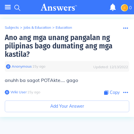
0
Subjects
>
Jobs & Education
>
Education
Ano ang mga unang pangalan ng
pilipinas bago dumating ang mga
kastila?
Anonymous
∙
15
y
ago
Updated:
12/13/2022
anuhh ba sagot POTAkte.... gago
Wiki User
∙
15
y
ago
Copy
Add Your Answer