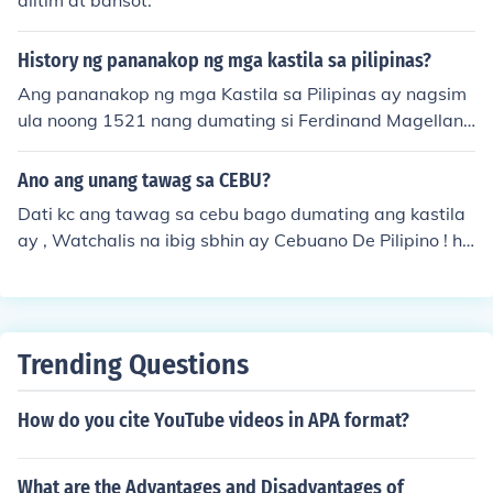
aiitim at bansot.
History ng pananakop ng mga kastila sa pilipinas?
Ang pananakop ng mga Kastila sa Pilipinas ay nagsim
ula noong 1521 nang dumating si Ferdinand Magellan.
Sa ilalim ng pamumuno ni Miguel López de Legazpi, itin
atag ang unang kolonya sa Cebu noong 1565, na nagbi
Ano ang unang tawag sa CEBU?
gay-daan sa paglawak ng kanilang sakop sa iba pang
Dati kc ang tawag sa cebu bago dumating ang kastila
bahagi ng kapuluan. Ang mga Kastila ay nagpatupad n
ay , Watchalis na ibig sbhin ay Cebuano De Pilipino ! ha
g sistemang encomienda at nagpahayag ng Kristiyanis
nggang sa naging Cebu .
mo, na nagdulot ng malawakang pagbabago sa kultur
a at lipunan ng mga Pilipino. Sa kabila ng mga pag-aak
las at pagtutol ng mga katutubo, ang pananakop ng m
ga Kastila ay tumagal ng mahigit 300 taon, hanggang
Trending Questions
sa rebolusyon ng 1896.
How do you cite YouTube videos in APA format?
What are the Advantages and Disadvantages of