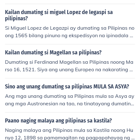
mga "Pygmies"
Kailan dumating si miguel Lopez de legaspi sa
pilipinas?
Si Miguel Lopez de Legazpi ay dumating sa Pilipinas no
ong 1565 bilang pinuno ng ekspedisyon na ipinadala n
g Espanya upang subukang sakupin ang mga lalawiga
n sa Pilipinas. Siya ang unang Gobernador-Heneral ng
Kailan dumating si Magellan sa pilipinas?
Pilipinas at nagbuo ng pananakop ng Espanya sa bans
Dumating si Ferdinand Magellan sa Pilipinas noong Ma
a.
rso 16, 1521. Siya ang unang Europeo na nakarating sa
bansa at nagdala ng mga bagong ideya at kultura. An
g kanyang pagdating ay nagmarka ng simula ng koloni
Sino ang unang dumating sa pilipinas MULA SA ASYA?
sasyon ng mga Espanyol sa Pilipinas.
Ang mga unang dumating sa Pilipinas mula sa Asya ay
ang mga Austronesian na tao, na tinatayang dumating
sa paligid ng 3000 BCE. Sila ang nagdala ng kanilang k
ultura, wika, at agrikultura. Ang mga Austronesian ay n
Paano naging malaya ang pilipinas sa kastila?
aglakbay sa pamamagitan ng mga bangka at nakaabo
Naging malaya ang Pilipinas mula sa Kastila noong Hu
t sa iba't ibang bahagi ng kapuluan, na naging bataya
nyo 12, 1898 sa pamamagitan ng pagpapahayag ng k