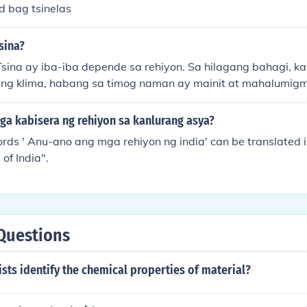
d bag tsinelas
sina?
Tsina ay iba-iba depende sa rehiyon. Sa hilagang bahagi, 
ang klima, habang sa timog naman ay mainit at mahalumigm
ran na may alpine at disyerto na klima, habang ang silanga
 apat na panahon. Ang mga pag-ulan ay kadalasang tumuto
ga kabisera ng rehiyon sa kanlurang asya?
 rehiyon ng timog.
ords ' Anu-ano ang mga rehiyon ng india' can be translated i
of India".
Questions
sts identify the chemical properties of material?