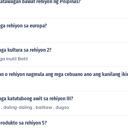
atawagan bawat rehiyon ng Pilipinas?
ga rehiyon sa europa?
ga kultura sa rehiyon 2?
 Inutil Batil
an o rehiyon nagmula ang mga cebuano ano ang kanilang ik
ga katutubong awit sa rehiyon III?
a , daling-daling , balitaw , dugso
rodukto sa rehiyon 5?