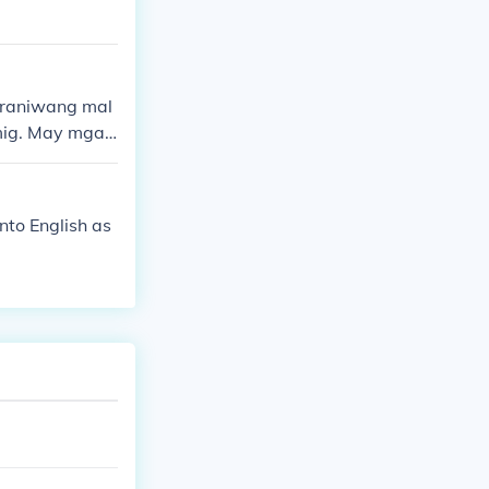
karaniwang mal
ig. May mga l
ng bahagi ay n
k sa tag-init,
nto English as