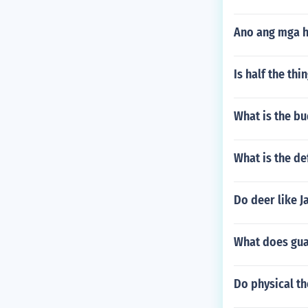
Ano ang mga 
Is half the th
What is the b
What is the de
Do deer like J
What does gua
Do physical th