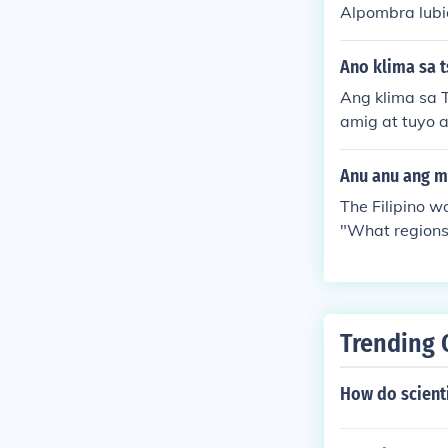
Alpombra lubi
Ano klima sa t
Ang klima sa 
amig at tuyo 
ugar sa kanlu
akakaranas ng
Anu anu ang m
lalo na sa mga
The Filipino w
"What regions 
Trending 
How do scienti