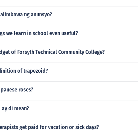
halimbawa ng anunsyo?
ings we learn in school even useful?
udget of Forsyth Technical Community College?
finition of trapezoid?
apanese roses?
 ay di mean?
erapists get paid for vacation or sick days?