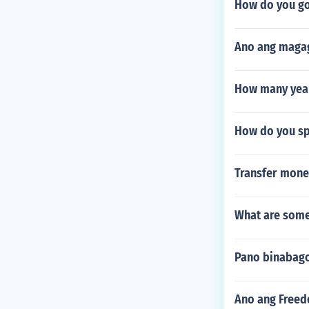
How do you go
Ano ang magag
How many year
How do you spe
Transfer money
What are some
Pano binabago
Ano ang Freed