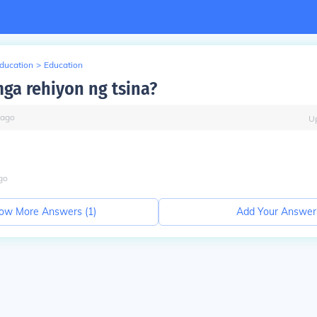
Education
>
Education
ga rehiyon ng tsina?
ago
U
go
ow More Answers (
1
)
Add Your Answer