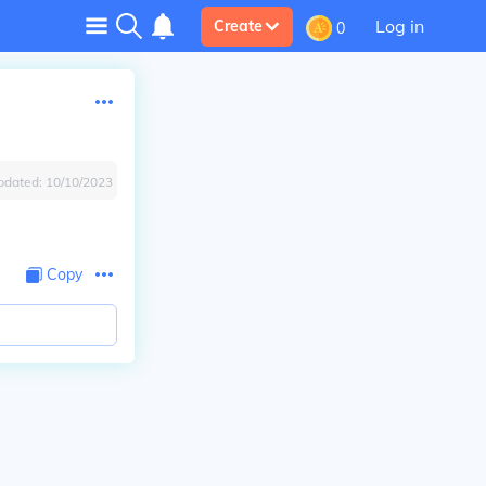
Log in
Create
0
pdated:
10/10/2023
Copy