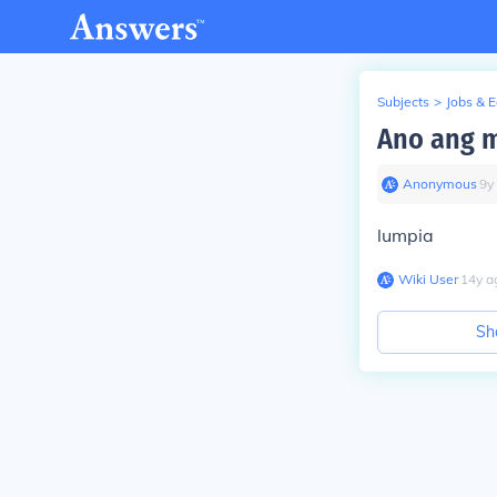
Subjects
>
Jobs & 
Ano ang m
Anonymous
∙
9
y
lumpia
Wiki User
∙
14
y
a
Sh