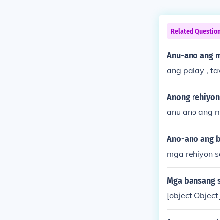
Related Questio
Anu-ano ang m
ang palay , t
Anong rehiyon 
anu ano ang 
Ano-ano ang b
mga rehiyon 
Mga bansang s
[object Object