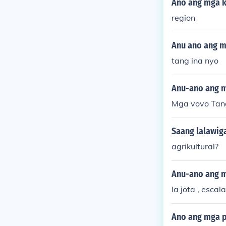
Ano ang mga k
region
Anu ano ang m
tang ina nyo
Anu-ano ang m
Mga vovo Tanga
Saang lalawig
agrikultural?
Anu-ano ang m
la jota , escal
Ano ang mga p