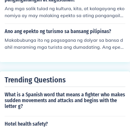
Ang mga salik tulad ng kultura, kita, at kalagayang eko
nomiya ay may malaking epekto sa ating pangangaila
ngan at kagustuhan. Halimbawa, ang kultura ng isang
tao ay nagtatakda ng mga bagay na itinuturing nilang
Ano ang epekto ng turismo sa bansang pilipinas?
mahalaga, samantalang ang antas ng kita ay naglilimit
Makabubunga ito ng pagsagana ng dolyar sa bansa d
a sa kakayahan nilang makabili ng mga produkto at ser
ahil maraming mga turista ang dumadating. Ang epekt
bisyo. Gayundin, ang kalagayang ekonomiya, tulad ng i
o ng turismo sa ating bansa ay Hindi lamang nakakapa
nflation o recession, ay maaaring magbago sa ating m
g-bubunga ng msaganang dolyar kundi ito rin ay nakak
ga prayoridad at mga aspeto ng buhay na ating pinah
apagpa-unlad ng ekonomiya ng ating bansa at ito rin a
ahalagahan. Sa kabuuan, ang mga salik na ito ay nagt
y nagbibigay ng maraminng trabaho sa ating mga kab
utulungan upang hubugin ang ating mga desisyon sa b
Trending Questions
abayan.
uhay.
What is a Spanish word that means a fighter who makes
sudden movements and attacks and begins with the
letter g?
Hotel health safety?