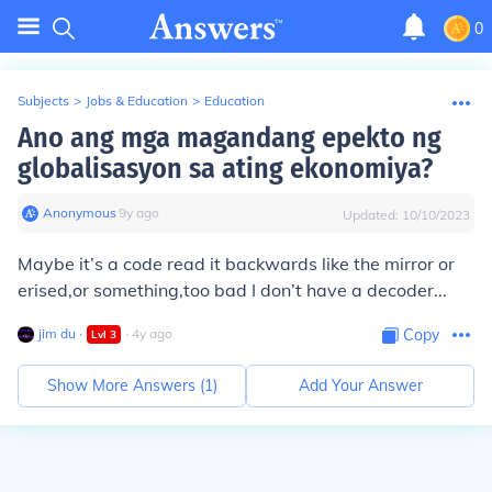
0
Subjects
>
Jobs & Education
>
Education
Ano ang mga magandang epekto ng
globalisasyon sa ating ekonomiya?
Anonymous
∙
9
y
ago
Updated:
10/10/2023
Maybe it’s a code read it backwards like the mirror or
erised,or something,too bad I don’t have a decoder...
jim du
∙
∙
4
y
ago
Copy
Lvl
3
Show More Answers (
1
)
Add Your Answer