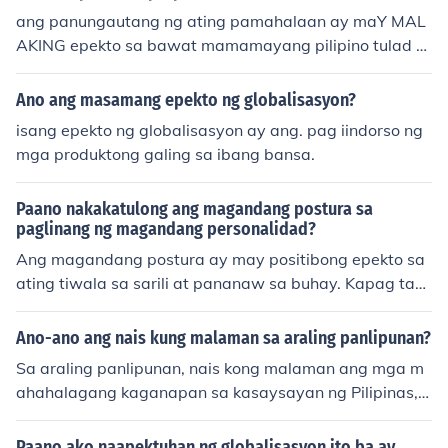
ang panungautang ng ating pamahalaan ay maY MAL
AKING epekto sa bawat mamamayang pilipino tulad n
g pagbagsak ng ating ekonomiya
Ano ang masamang epekto ng globalisasyon?
isang epekto ng globalisasyon ay ang. pag iindorso ng
mga produktong galing sa ibang bansa.
Paano nakakatulong ang magandang postura sa
paglinang ng magandang personalidad?
Ang magandang postura ay may positibong epekto sa
ating tiwala sa sarili at pananaw sa buhay. Kapag tay
o ay nakatayo o umuupo ng tuwid, nagiging mas malak
as ang ating presensya at mas bukas ang ating komuni
Ano-ano ang nais kung malaman sa araling panlipunan?
kasyon sa iba. Ito rin ay nag-uudyok sa atin na maging
Sa araling panlipunan, nais kong malaman ang mga m
mas aktibo at positibo sa ating mga interaksyon, na na
ahahalagang kaganapan sa kasaysayan ng Pilipinas, a
greresulta sa pagbuo ng magandang personalidad. Sa
ng kultura at tradisyon ng iba't ibang rehiyon, at ang m
kabuuan, ang magandang postura ay hindi lamang pisi
ga pangunahing isyu sa lipunan tulad ng politika at eko
Paano ako naapektuhan ng globalisasyon ito ba ay