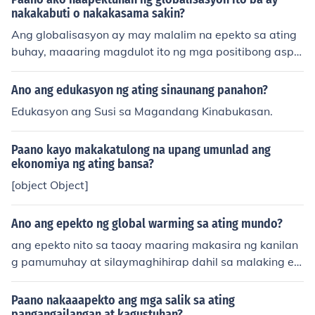
kal na aspeto kundi isang simbolo ng kumpiyansa at re
nomiya. Interesado rin ako sa epekto ng globalisasyon
nakakabuti o nakakasama sakin?
speto sa sarili at sa iba.
sa ating bansa at kung paano natin mapapangalagaan
Ang globalisasyon ay may malalim na epekto sa ating
ang ating identidad bilang mga Pilipino. Bukod dito, nai
buhay, maaaring magdulot ito ng mga positibong aspe
s kong maunawaan ang mga karapatan at responsibili
to tulad ng mas madaling access sa mga produkto at i
dad ng mamamayan sa pagpapaunlad ng ating lipuna
mpormasyon mula sa iba't ibang bahagi ng mundo. Sa
Ano ang edukasyon ng ating sinaunang panahon?
n.
kabilang banda, maaari rin itong magdala ng mga ham
Edukasyon ang Susi sa Magandang Kinabukasan.
on tulad ng pagtaas ng kompetisyon sa trabaho at pag
kawala ng lokal na kultura. Sa kabuuan, ang epekto ng
Paano kayo makakatulong na upang umunlad ang
globalisasyon ay nakadepende sa iyong sitwasyon at p
ekonomiya ng ating bansa?
ananaw; maaaring ito ay nakabuti o nakakasama sa iy
[object Object]
o.
Ano ang epekto ng global warming sa ating mundo?
ang epekto nito sa taoay maaring makasira ng kanilan
g pamumuhay at silaymaghihirap dahil sa malaking ep
ekto ng global warming.
Paano nakaaapekto ang mga salik sa ating
pangangailangan at kagustuhan?