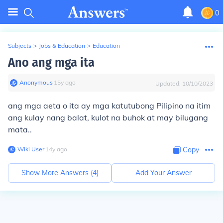
0
Subjects
>
Jobs & Education
>
Education
Ano ang mga ita
Anonymous
∙
15
y
ago
Updated:
10/10/2023
ang mga aeta o ita ay mga katutubong Pilipino na itim
ang kulay nang balat, kulot na buhok at may bilugang
mata..
Wiki User
∙
14
y
ago
Copy
Show More Answers (
4
)
Add Your Answer