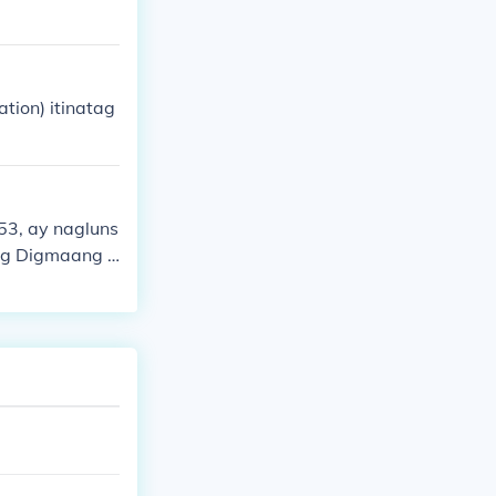
tion) itinatag
53, ay nagluns
ng Digmaang P
na naglalayon
proyekto sa i
niya ang mga r
ka at ang mga