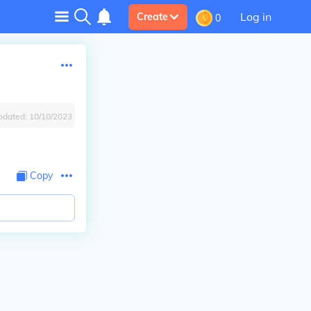
Log in
Create
0
pdated:
10/10/2023
Copy