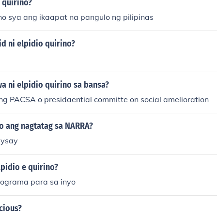
o quirino?
rino sya ang ikaapat na pangulo ng pilipinas
id ni elpidio quirino?
a ni elpidio quirino sa bansa?
ng PACSA o presidaential committe on social amelioration
o ang nagtatag sa NARRA?
ysay
pidio e quirino?
ograma para sa inyo
cious?