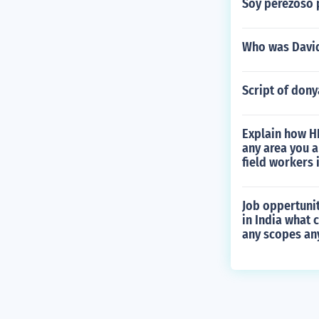
Soy perezoso 
Who was David
Script of dony
Explain how HR
any area you a
field workers 
Job oppertunit
in India what c
any scopes an