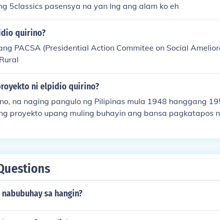
ang 5classics pasensya na yan lng ang alam ko eh
idio quirino?
ang PACSA (Presidential Action Commitee on Social Ameliora
Rural
royekto ni elpidio quirino?
rino, na naging pangulo ng Pilipinas mula 1948 hanggang 19
ng proyekto upang muling buhayin ang bansa pagkatapos 
 Kabilang dito ang &quot;Economic Recovery Program&quot; 
ang ekonomiya at magbigay ng trabaho, pati na rin ang mga 
tulad ng mga kalsada at tulay. Bukod dito, pinagtibay din 
rikultura upang mapabuti ang kabuhayan ng mga magsasa
Questions
angkalusugan at edukasyon.
 nabubuhay sa hangin?