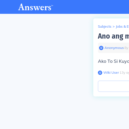
Subjects
>
Jobs & 
Ano ang mg
Anonymous
∙
8
y
Ako To Si Kuy
Wiki User
∙
13
y
a