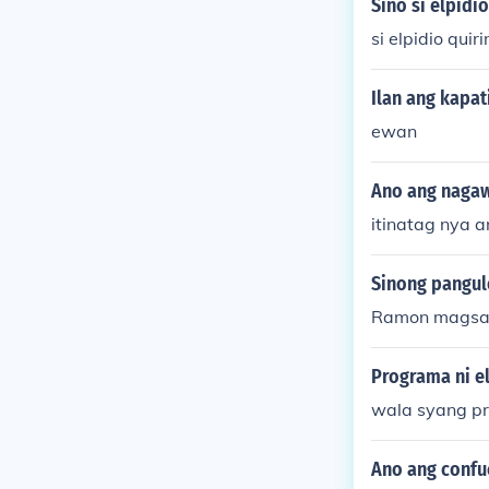
Sino si elpidi
si elpidio qui
Ilan ang kapat
ewan
Ano ang nagaw
itinatag nya a
Sinong pangul
Ramon magsa
Programa ni el
wala syang pr
Ano ang confu