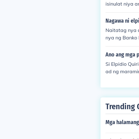
isinulat niya 
Nagawa ni elp
Naitatag nya 
nya ng Banko 
Ano ang mga p
Si Elpidio Qui
ad ng marami
andaigdig II.
g pasiglahin 
mprastruktura 
eporma sa ag
Trending 
programang p
Mga halamang