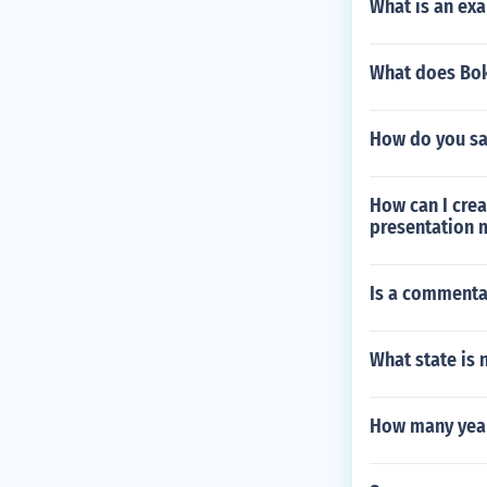
What is an exa
What does Bok
How do you say
How can I crea
presentation 
Is a commenta
What state is 
How many years