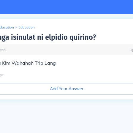
Education
>
Education
a isinulat ni elpidio quirino?
ago
U
a Kim Wahahah Trip Lang
go
Add Your Answer