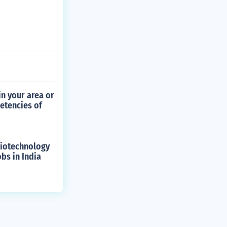
n your area or
etencies of
 biotechnology
obs in India